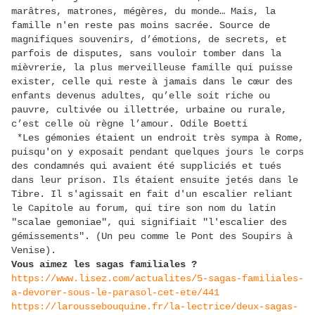
marâtres, matrones, mégères, du monde… Mais, la
famille n'en reste pas moins sacrée. Source de
magnifiques souvenirs, d’émotions, de secrets, et
parfois de disputes, sans vouloir tomber dans la
mièvrerie, la plus merveilleuse famille qui puisse
exister, celle qui reste à jamais dans le cœur des
enfants devenus adultes, qu’elle soit riche ou
pauvre, cultivée ou illettrée, urbaine ou rurale,
c’est celle où règne
l’amour. Odile Boetti
*Les gémonies étaient un endroit très sympa à Rome,
puisqu'on y exposait pendant quelques jours le corps
des condamnés qui avaient été suppliciés et tués
dans leur prison. Ils étaient ensuite jetés dans le
Tibre. Il s'agissait en fait d'un escalier reliant
le Capitole au forum, qui tire son nom du latin
"scalae gemoniae", qui signifiait "l'escalier des
gémissements". (Un peu comme le Pont des Soupirs à
Venise).
Vous aimez les sagas familiales ?
https://www.lisez.com/actualites/5-sagas-familiales-
a-devorer-sous-le-parasol-cet-ete/441
https://laroussebouquine.fr/la-lectrice/deux-sagas-