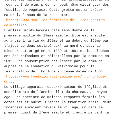
regardant de plus près, on peut même distinguer des
fossiles de végétaux. Cette grotte est un trésor
naturel, à nous de la respecter.
https://www.meailles.fr/mairie-de.../les-grottes-
de-meailles
L’église Saint-Jacques date sans doute de la
première moitié du 13ème siècle. Elle est ensuite
agrandie à la fin du 15ème et au début du 16ème par
l’ajout de deux collatéraux* au nord et sud. Le
clocher est érigé entre 1889 et 1891 et les cloches
ont été refondues et réinstallées par la commune en
2015. Une souscription est lancée par la commune
auprès de la Fondation du Patrimoine pour la
restauration de l’horloge ancienne datée de 1864.
https://www.fondation-patrimoine.org/.../horloge-
du...
Le village apparait resserré autour de l’église et
des éléments de l’ancien îlot du château. Au Moyen-
Age, une enceinte de maisons-remparts fermait les
côtés est et ouest. D'après la tradition orale, deux
incendies auraient ravagé le village, un dans le
premier quart du 17ème siècle et l'autre pendant la