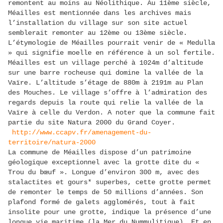
remontent au moins au Néolithique. Au 11ème siècle,
Méailles est mentionnée dans les archives mais
l’installation du village sur son site actuel
semblerait remonter au 12ème ou 13ème siècle.
L’étymologie de Méailles pourrait venir de « Medulla
» qui signifie moelle en référence à un sol fertile.
Méailles est un village perché à 1024m d’altitude
sur une barre rocheuse qui domine la vallée de la
Vaïre. L’altitude s’étage de 880m à 2191m au Plan
des Mouches. Le village s’offre à l’admiration des
regards depuis la route qui relie la vallée de la
Vaïre à celle du Verdon. A noter que la commune fait
partie du site Natura 2000 du Grand Coyer.
http://www.ccapv.fr/amenagement-du-
territoire/natura-2000
La commune de Méailles dispose d’un patrimoine
géologique exceptionnel avec la grotte dite du «
Trou du bœuf ». Longue d’environ 300 m, avec des
stalactites et gours* superbes, cette grotte permet
de remonter le temps de 50 millions d’années. Son
plafond formé de galets agglomérés, tout à fait
insolite pour une grotte, indique la présence d’une
longue vie maritime (la Mer du Nummulitique). Et en