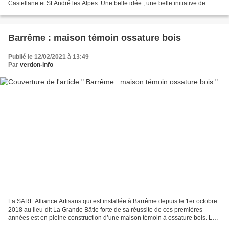
Castellane et St André les Alpes. Une belle idée , une belle initiative de
montrer les outils artistiques...
Barrême : maison témoin ossature bois
Publié le 12/02/2021 à 13:49
Par
verdon-info
La SARL Alliance Artisans qui est installée à Barrême depuis le 1er octobre
2018 au lieu-dit La Grande Bâtie forte de sa réussite de ces premières
années est en pleine construction d’une maison témoin à ossature bois. La
bannière est explicite de la motivation...