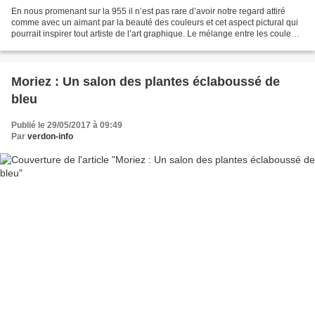
En nous promenant sur la 955 il n’est pas rare d’avoir notre regard attiré
comme avec un aimant par la beauté des couleurs et cet aspect pictural qui
pourrait inspirer tout artiste de l’art graphique. Le mélange entre les couleurs
du coquelicot , du bleuet...
Moriez : Un salon des plantes éclaboussé de
bleu
Publié le 29/05/2017 à 09:49
Par
verdon-info