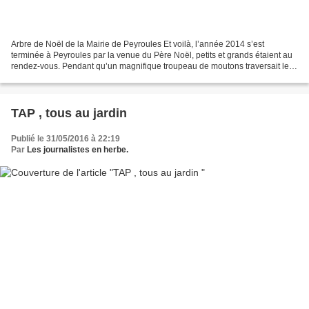
Arbre de Noël de la Mairie de Peyroules Et voilà, l’année 2014 s’est
terminée à Peyroules par la venue du Père Noël, petits et grands étaient au
rendez-vous. Pendant qu’un magnifique troupeau de moutons traversait le
village, le bonhomme rouge s’apprêtait...
TAP , tous au jardin
Publié le 31/05/2016 à 22:19
Par
Les journalistes en herbe.