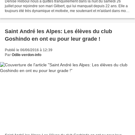
Denise Reboul nous a quittés tranquillement dans la nuit du samedi 26
juillet pour rejoindre son mari Gilbert, qui lui manquait depuis 22 ans. Elle a
toujours été très dynamique et motivée, me soutenant et m'aidant dans mon
quotidien. Elle rendait service...
Saint André les Alpes: Les élèves du club
Goshindo en ont eu pour leur grade !
Publié le 06/06/2016 à 12:39
Par
Odile-verdon-info