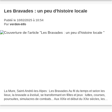
Les Bravades : un peu d'histoire locale
Publié le 10/02/2025 à 10:54
Par
verdon-info
La Mure, Saint-André-les-Alpes : Les Bravades Au fil du temps et selon les
lieux, la bravade a évolué, se transformant en fêtes et jeux : luttes, courses,
poursuites, simulacres de combats... Aux XIXe et début du XXe siècles, les
bravades pouvaient prendre...