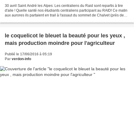
30 avril Saint André les Alpes: Les centraliens du Raid sont repartis à tire
d'aile ! Quelle santé nos étudiants centraliens participant au RAID! Ce matin
aux aurores ils partaient en trail à l'assaut du sommet de Chalvet (près de
14km, s'il vous plaît...
le coquelicot le bleuet la beauté pour les yeux ,
mais production moindre pour l'agriculteur
Publié le 17/06/2016 à 05:19
Par
verdon-info