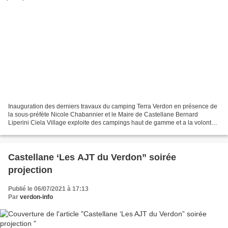
Inauguration des derniers travaux du camping Terra Verdon en présence de
la sous-préfète Nicole Chabannier et le Maire de Castellane Bernard
Liperini Ciela Village exploite des campings haut de gamme et a la volonté
de participer au développement de l’offre...
Castellane ‘Les AJT du Verdon” soirée
projection
Publié le 06/07/2021 à 17:13
Par
verdon-info