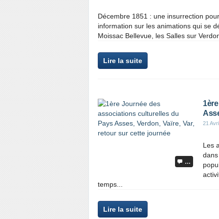
Décembre 1851 : une insurrection pou
information sur les animations qui se dé
Moissac Bellevue, les Salles sur Verdo
Lire la suite
1ère
Asse
21 Avri
Les a
dans 
…
popu
activ
temps...
Lire la suite