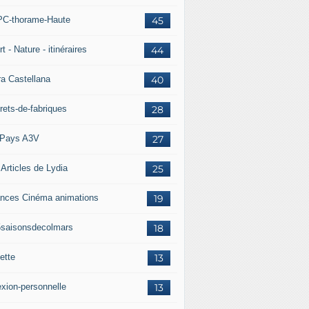
C-thorame-Haute
45
t - Nature - itinéraires
44
ra Castellana
40
rets-de-fabriques
28
Pays A3V
27
 Articles de Lydia
25
nces Cinéma animations
19
5saisonsdecolmars
18
ette
13
exion-personnelle
13