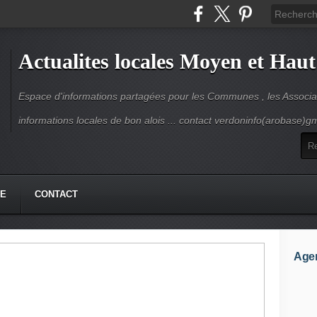
Actualites locales Moyen et Haut
Espace d'informations partagées pour les Communes , les Associat
informations locales de bon alois ... contact verdoninfo(arobase)g
HE
CONTACT
Age