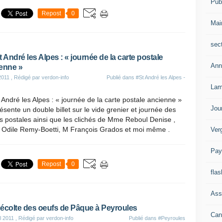
Publ
Repost
0
Mai
sec
t André les Alpes : « journée de la carte postale
Ann
enne »
2011
, Rédigé par verdon-info
Publié dans
#St André les Alpes -
Lam
 André les Alpes : « journée de la carte postale ancienne »
Jou
ésente un double billet sur le vide grenier et journée des
s postales ainsi que les clichés de Mme Reboul Denise ,
Odile Remy-Boetti, M François Grados et moi même .
Ver
Pay
Repost
0
flas
Ass
écolte des oeufs de Pâque à Peyroules
Can
l 2011
, Rédigé par verdon-info
Publié dans
#Peyroules