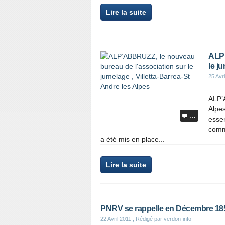
Lire la suite
ALP’
le j
25 Avri
ALP’
Alpes
…
essen
comm
a été mis en place...
Lire la suite
PNRV se rappelle en Décembre 1851
22 Avril 2011
, Rédigé par verdon-info