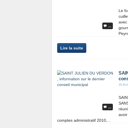
Le fo
cuill
avec 
…
gourm
Peyro
Lire la suite
SAIN
cons
25 Avri
SAIN
SANS
…
réun
avoir
comptes administratif 2010,...