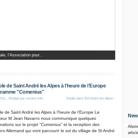
d'août restera gravé...
ole de Saint André les Alpes à l’heure de l’Europe
gramme "Comenius"
2011
, Rédigé par verdon-info
Publié dans
#St André les Alpes -
le de Saint André les Alpes à l’heure de l’Europe Le
News
cteur M Jean Navarro nous communique quelques
mations sur le projet "Comenius" et la reception des
Abonn
ers Allemand qui vont parcourir le sol du village de St André
articl