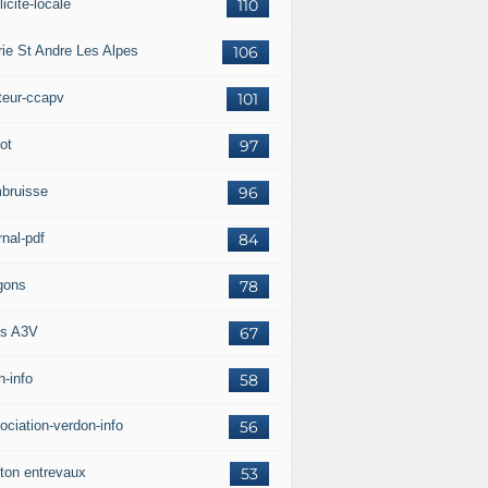
icité-locale
110
rie St Andre Les Alpes
106
teur-ccapv
101
ot
97
bruisse
96
rnal-pdf
84
gons
78
s A3V
67
h-info
58
ociation-verdon-info
56
ton entrevaux
53