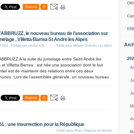
Off
Repost
0
Can
ER
ABBRUZZ, le nouveau bureau de l'association sur
umelage , Villetta-Barrea-St Andre les Alpes
Arch
l 2011
, Rédigé par verdon-info
Publié dans
#Mairie St Andre Les Alpes
20
ABBRUZZ A la suite du jumelage entre Saint André les
 et Villetta Barrea , est née une association dont le but
A
tiel est de maintenir des relations entre ces deux
unes. Lors de l’assemblée générale, un nouveau bureau
Ju
Ju
Repost
0
M
Av
 : une insurrection pour la République
Publié dans
#Parc Régional du Verdon
M