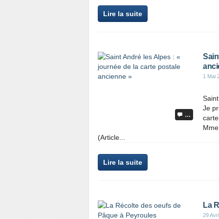
Lire la suite
Sain
anci
1 Mai 
Saint
Je pr
…
carte
Mme 
(Article...
Lire la suite
La R
29 Avri