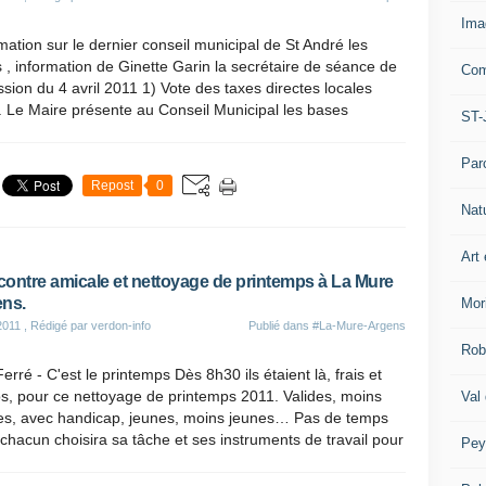
Ima
mation sur le dernier conseil municipal de St André les
 , information de Ginette Garin la secrétaire de séance de
Com
ssion du 4 avril 2011 1) Vote des taxes directes locales
 Le Maire présente au Conseil Municipal les bases
ST-
Par
Repost
0
Nat
Art 
ontre amicale et nettoyage de printemps à La Mure
ns.
Mor
2011
, Rédigé par verdon-info
Publié dans
#La-Mure-Argens
Rob
erré - C'est le printemps Dès 8h30 ils étaient là, frais et
s, pour ce nettoyage de printemps 2011. Valides, moins
Val
des, avec handicap, jeunes, moins jeunes… Pas de temps
chacun choisira sa tâche et ses instruments de travail pour
Pey