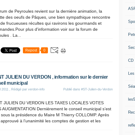
ASP
rum de Peyroules revient sur la dernière animation, la
ette des oeufs de Pâques, une bien sympathique rencontre
Spor
de frucueuses récultes qui ravirons les gourmands et
andes.Pour plus d'information voir sur la forum de
Pet
ules . La...
Sec
Repost
0
CD 
Les
T JULIEN DU VERDON , information sur le dernier
eil municipal
Séa
l 2011
, Rédigé par verdon-info
Publié dans
#ST-Julien-du-Verdon
les
T JULIEN DU VERDON LES TAXES LOCALES VOTES
 AUGMENTATION Dernièrement le conseil municipal s’est
Rec
i sous la présidence du Maire M Thierry COLLOMP. Après
 approuvé à l’unanimité les comptes de gestion et les
refl