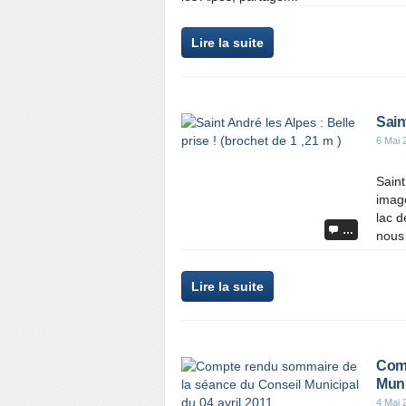
Lire la suite
Sain
6 Mai 
Saint
image
lac d
…
nous 
Lire la suite
Comp
Muni
4 Mai 