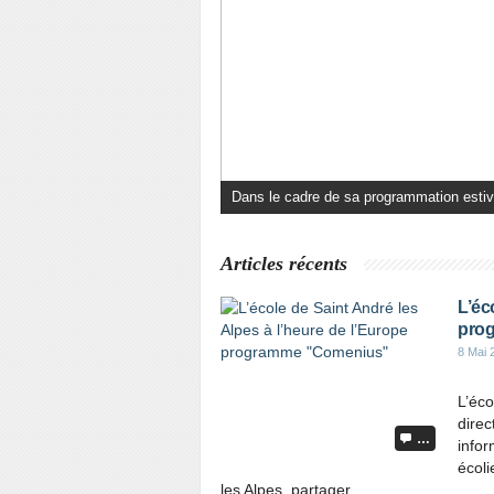
Carnet blanc à Moriez Ce premier samedi 
Articles récents
L’éc
pro
8 Mai 
L’éco
dire
…
infor
écoli
les Alpes, partager...