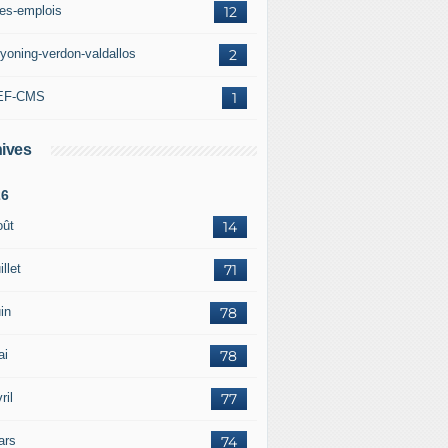
res-emplois
12
yoning-verdon-valdallos
2
EF-CMS
1
ives
26
oût
14
illet
71
in
78
ai
78
ril
77
ars
74