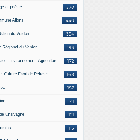
ge et poésie
570
mune Allons
440
Julien-du-Verdon
354
c Régional du Verdon
193
ure - Environnement -Agriculture
172
et Culture Fabri de Peiresc
168
iez
157
ion
141
 de Chalvagne
121
roules
113