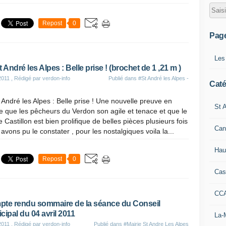
Repost
0
Pag
Les
t André les Alpes : Belle prise ! (brochet de 1 ,21 m )
2011
, Rédigé par verdon-info
Publié dans
#St André les Alpes -
Caté
 André les Alpes : Belle prise ! Une nouvelle preuve en
St A
 que les pêcheurs du Verdon son agile et tenace et que le
e Castillon est bien prolifique de belles pièces plusieurs fois
Can
avons pu le constater , pour les nostalgiques voila la...
Hau
Repost
0
Cas
CC
te rendu sommaire de la séance du Conseil
cipal du 04 avril 2011
La-
2011
, Rédigé par verdon-info
Publié dans
#Mairie St Andre Les Alpes