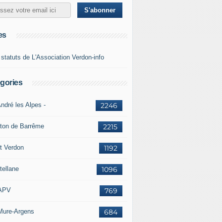
es
 statuts de L'Association Verdon-info
gories
ndré les Alpes -
2246
ton de Barrême
2215
t Verdon
1192
tellane
1096
APV
769
Mure-Argens
684