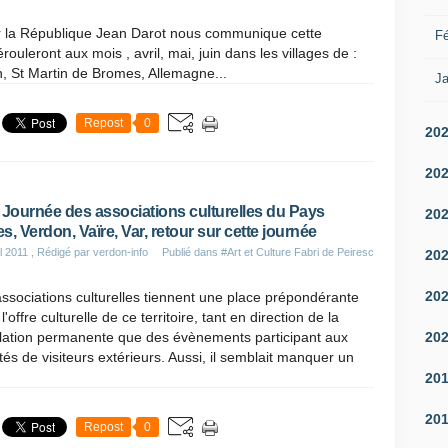
r la République Jean Darot nous communique cette
Fé
rouleront aux mois , avril, mai, juin dans les villages de :
n, St Martin de Bromes, Allemagne...
Ja
Repost
0
20
20
 Journée des associations culturelles du Pays
20
s, Verdon, Vaïre, Var, retour sur cette journée
l 2011
, Rédigé par verdon-info
Publié dans
#Art et Culture Fabri de Peiresc
20
20
ssociations culturelles tiennent une place prépondérante
l'offre culturelle de ce territoire, tant en direction de la
20
lation permanente que des évènements participant aux
ités de visiteurs extérieurs. Aussi, il semblait manquer un
20
20
Repost
0