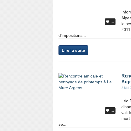
Infor
Alpes
…
la se
2011.
d’impositions...
Lire la suite
Renc
Arge
2 Mai 
Léo F
dispo
…
vali
mort 
se...