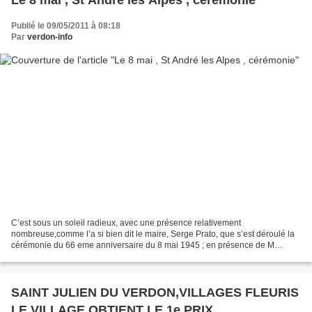
Publié le 09/05/2011 à 08:18
Par
verdon-info
C’est sous un soleil radieux, avec une présence relativement
nombreuse,comme l’a si bien dit le maire, Serge Prato, que s’est déroulé la
cérémonie du 66 eme anniversaire du 8 mai 1945 ; en présence de M
Jacques Boetti, Conseiller Général de St André les...
SAINT JULIEN DU VERDON,VILLAGES FLEURIS
LE VILLAGE OBTIENT LE 1e PRIX