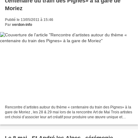
centenaire du train des Pignes» à la gare de
Moriez
Publié le 13/05/2011 à 15:46
Par
verdon-info
Rencontre d’artistes autour du thème « centenaire du train des Pignes» à la
gare de Moriez , les 28 & 29 mai lors de la rencontre Art de Mai Trois artistes
ont choisi d’associer leur art créatif pour produire une œuvre unique et
multiple à la fois dont...
Le 8 mai , St André les Alpes , cérémonie