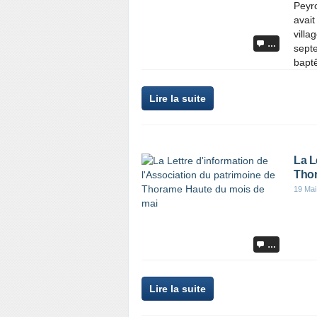
Peyro
avait
villa
…
septe
baptê
Lire la suite
La L
Thor
19 Mai
…
Lire la suite