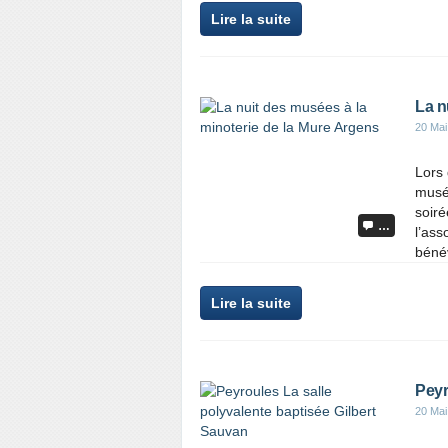
Lire la suite
La n
20 Mai
Lors 
musée
soiré
…
l’ass
bénév
Lire la suite
Peyr
20 Mai