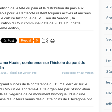
ASP
adition de la fête du pain et la distribution du pain aux
geois pour la Pentecôte restent toujours actives et ancrées
Spor
le culture historique de St Julien du Verdon. , la
uration du four communal date de 2011. Pour cette
ème édition,...
Pet
Sec
Repost
0
CD 
Les
ame Haute , conférence sur l'histoire du pont du
in
Séa
 2018
, Rédigé par verdon-info
Publié dans
#Haut Verdon
les
grand succès de la conférence du 19 mai dernier sur le
 du Moulin de Thorame-Haute organisée par l’Association
Rec
 la sauvegarde de ce monument historique. Plus d’une
aine d’auditeurs venus des quatre coins de l’Hexagone ont
refl