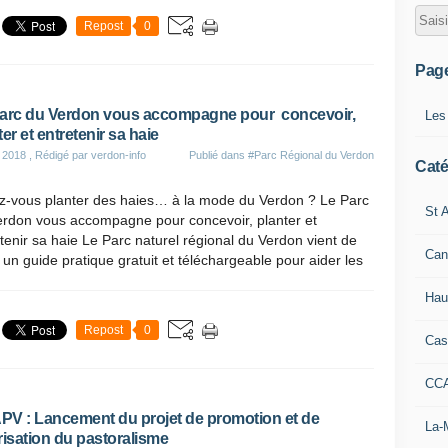
Repost
0
Pag
arc du Verdon vous accompagne pour concevoir,
Les
ter et entretenir sa haie
 2018
, Rédigé par verdon-info
Publié dans
#Parc Régional du Verdon
Caté
z-vous planter des haies… à la mode du Verdon ? Le Parc
St A
erdon vous accompagne pour concevoir, planter et
tenir sa haie Le Parc naturel régional du Verdon vient de
Can
r un guide pratique gratuit et téléchargeable pour aider les
Hau
Repost
0
Cas
CC
V : Lancement du projet de promotion et de
La-
risation du pastoralisme