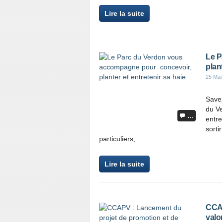
Lire la suite
Le P
plan
25 Mai
Save
du V
…
entre
sorti
particuliers,...
Lire la suite
CCAP
valo