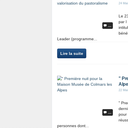
24 Mai
Le 23
par 
…
intit
béné
Leader (programme...
Lire la suite
" Pr
Alp
22 Mai
" Pr
derni
…
pour 
réuss
personnes dont...