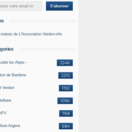
es
 statuts de L'Association Verdon-info
gories
ndré les Alpes -
2246
ton de Barrême
2215
t Verdon
1192
tellane
1096
APV
768
Mure-Argens
684