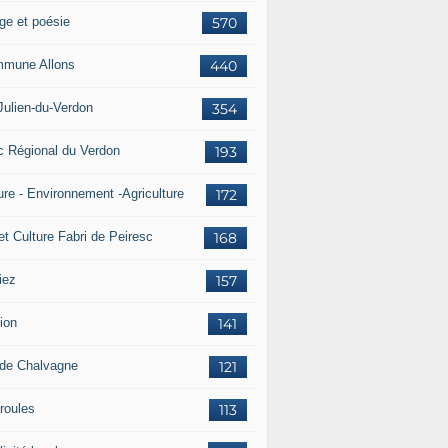
ge et poésie
570
mune Allons
440
Julien-du-Verdon
354
c Régional du Verdon
193
ure - Environnement -Agriculture
172
et Culture Fabri de Peiresc
168
iez
157
ion
141
 de Chalvagne
121
roules
113