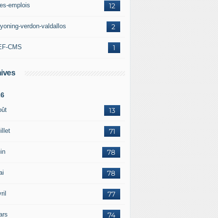
res-emplois
12
yoning-verdon-valdallos
2
EF-CMS
1
ives
26
oût
13
illet
71
in
78
ai
78
ril
77
ars
74