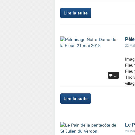
Lire la suite
Pèle
22 Mai
Imag
Fleur
Fleur
…
Thora
villa
Lire la suite
Le P
20 Mai