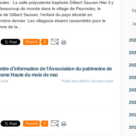
ules : La salle polyvalente baptisée Gilbert Sauvan Hier il y
 beaucoup de monde dans le village de Peyroules, le
Fé
ge de Gilbert Sauvan, l’enfant du pays décédé en
mbre dernier. Les villageois étaient rassemblés pour le
Ja
me de la...
20
Repost
0
20
20
ettre d'information de l'Association du patrimoine de
ame Haute du mois de mai
20
 2018
Publié dans
#ASPC-thorame-Haute
20
20
20
Repost
0
20