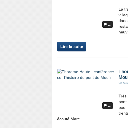
La tr
villa
dans 
…
resta
neuvi
Lire la suite
Thor
Moul
20 Mai
Très 
pont
…
pour
trent
écouté Marc...