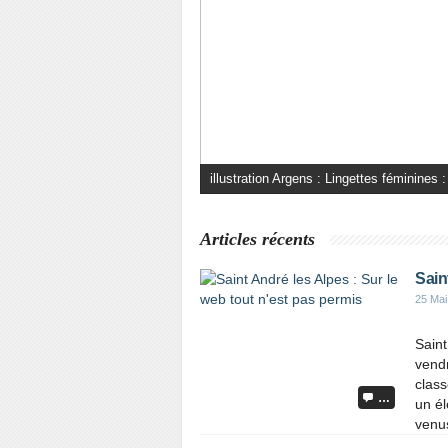
illustration Argens : Lingettes féminines :
Articles récents
Sain
25 Mai
Saint
vendr
class
…
un él
venus