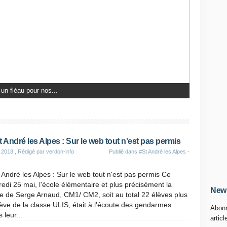
 un fléau pour nos...
t André les Alpes : Sur le web tout n'est pas permis
 2018
, Rédigé par verdon-info
Publié dans
#St André les Alpes -
 André les Alpes : Sur le web tout n'est pas permis Ce
edi 25 mai, l'école élémentaire et plus précisément la
News
e de Serge Arnaud, CM1/ CM2, soit au total 22 élèves plus
ève de la classe ULIS, était à l'écoute des gendarmes
Abonn
 leur...
articl