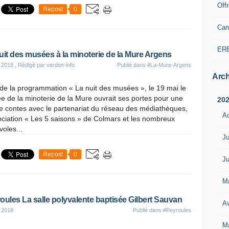
Off
Repost
0
Can
ER
uit des musées à la minoterie de la Mure Argens
 2018
, Rédigé par verdon-info
Publié dans
#La-Mure-Argens
Arch
de la programmation « La nuit des musées », le 19 mai le
 de la minoterie de la Mure ouvrait ses portes pour une
20
e contes avec le partenariat du réseau des médiathèques,
A
ociation « Les 5 saisons » de Colmars et les nombreux
oles...
Ju
Repost
0
Ju
M
oules La salle polyvalente baptisée Gilbert Sauvan
Av
 2018
Publié dans
#Peyroules
M