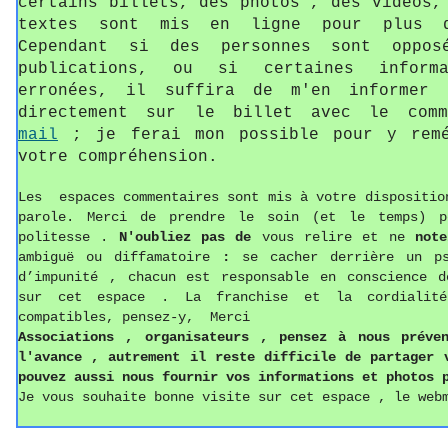
certains billets, des photos , des vidéos,
textes sont mis en ligne pour plus d
Cependant si des personnes sont oppos
publications, ou si certaines informa
erronées, il suffira de m'en informer 
directement sur le billet avec le com
mail
; je ferai mon possible pour y remé
votre compréhension.
Les espaces commentaires sont mis à votre dispositio
parole. Merci de prendre le soin (et le temps) p
politesse
.
N'oubliez pas de
vous relire et ne
not
ambiguë ou diffamatoire
:
se cacher derrière un p
d’impunité , chacun est responsable en conscience d
sur cet espace . La franchise et la cordialit
compatibles, pensez-y, Merci
Associations ,
o
rganisateurs , pense
z
à nous préven
l'avance , autrement il reste difficile de partager
pouvez aussi
nous fournir vos informations
et photos
p
Je vous souhaite bonne visite sur cet espace , le web