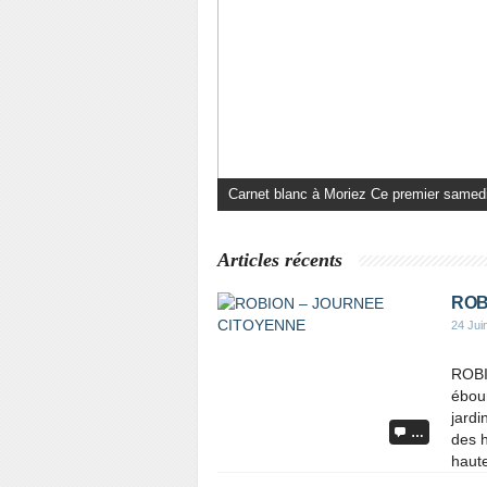
illustration Argens : Lingettes féminines :
Articles récents
ROB
24 Jui
ROBI
ébour
jardi
…
des h
haute