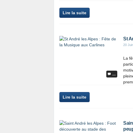
Lire la suite
St A
20 Jui
La fê
parti
motiv
…
plein
premi
Lire la suite
Sain
peup