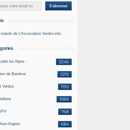
es
 statuts de L'Association Verdon-info
gories
ndré les Alpes -
2246
ton de Barrême
2215
t Verdon
1192
tellane
1096
APV
768
Mure-Argens
684