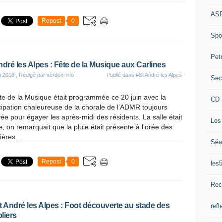
ASP
Repost
0
Spor
Pet
ndré les Alpes : Fête de la Musique aux Carlines
n 2018
, Rédigé par verdon-info
Publié dans
#St André les Alpes -
Sec
te de la Musique était programmée ce 20 juin avec la
CD 
cipation chaleureuse de la chorale de l’ADMR toujours
ée pour égayer les après-midi des résidents. La salle était
Les
e, on remarquait que la pluie était présente à l’orée des
ères...
Séa
Repost
0
les
Rec
t André les Alpes : Foot découverte au stade des
refl
liers