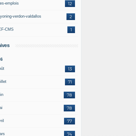
res-emplois
12
yoning-verdon-valdallos
2
EF-CMS
1
ives
26
oût
13
illet
71
in
78
ai
78
ril
77
ars
74