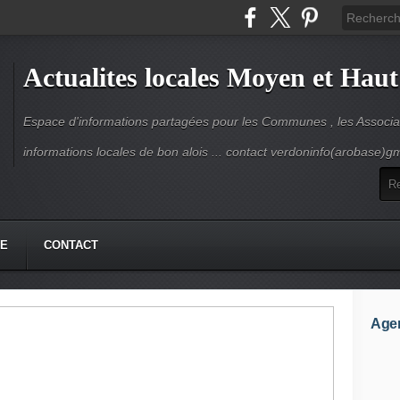
Actualites locales Moyen et Haut
Espace d'informations partagées pour les Communes , les Associat
informations locales de bon alois ... contact verdoninfo(arobase)g
HE
CONTACT
Age