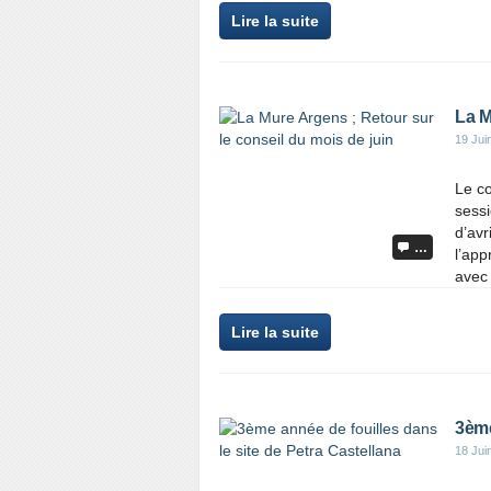
Lire la suite
La M
19 Jui
Le co
sessi
d’avr
…
l’ap
avec 
Lire la suite
3ème
18 Jui