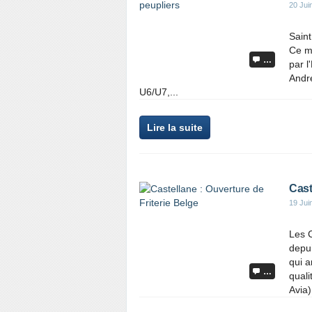
20 Jui
Saint
Ce me
…
par l
André
U6/U7,...
Lire la suite
Cast
19 Jui
Les C
depui
qui 
…
quali
Avia)