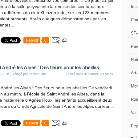
 André les Alpes : Attachez vos ceintures ... Ce jeudi 21 juin
 lieu à la salle polyvalente la remise des ceintures aux
Ima
es adhérents du club Shinzen judo; sur les 123 membres,
aient présents. Après quelques démonstrations par les
Com
rentes...
ST-
Repost
0
Par
Nat
t André les Alpes : Des fleurs pour les abeilles
Art 
n 2018
, Rédigé par verdon-info
Publié dans
#St André les Alpes -
Mor
 André les Alpes : Des fleurs pour les abeilles Ce vendredi
in au matin, à l'école de Saint André les Alpes, dans la
Rob
e maternelle d'Agnès Roux, les enfants accueillaient deux
eurs du Crédit Agricole de Saint André les Alpes qui leur...
Val
Repost
0
Pey