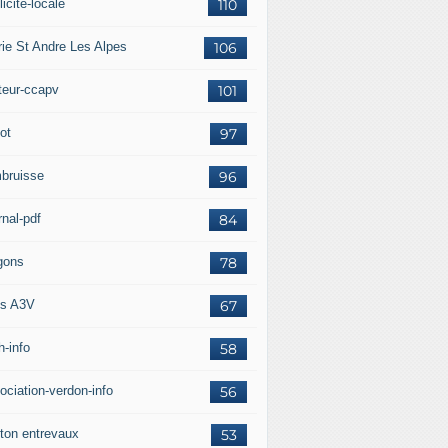
icité-locale
110
rie St Andre Les Alpes
106
teur-ccapv
101
ot
97
bruisse
96
rnal-pdf
84
gons
78
s A3V
67
h-info
58
ociation-verdon-info
56
ton entrevaux
53