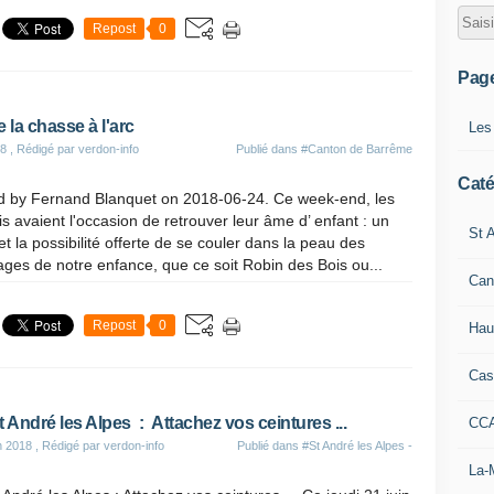
Repost
0
Pag
 la chasse à l'arc
Les
18
, Rédigé par verdon-info
Publié dans
#Canton de Barrême
Caté
 by Fernand Blanquet on 2018-06-24. Ce week-end, les
s avaient l'occasion de retrouver leur âme d’ enfant : un
St A
t la possibilité offerte de se couler dans la peau des
ges de notre enfance, que ce soit Robin des Bois ou...
Can
Repost
0
Hau
Cas
t André les Alpes : Attachez vos ceintures ...
CC
n 2018
, Rédigé par verdon-info
Publié dans
#St André les Alpes -
La-