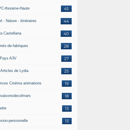
C-thorame-Haute
45
t - Nature - itinéraires
44
ra Castellana
40
rets-de-fabriques
28
Pays A3V
27
 Articles de Lydia
25
nces Cinéma animations
19
5saisonsdecolmars
18
ette
13
exion-personnelle
13