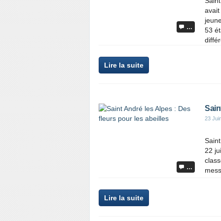
Saint
avait
jeun
…
53 ét
diffé
Lire la suite
Sain
23 Jui
Saint
22 ju
class
…
messi
Lire la suite