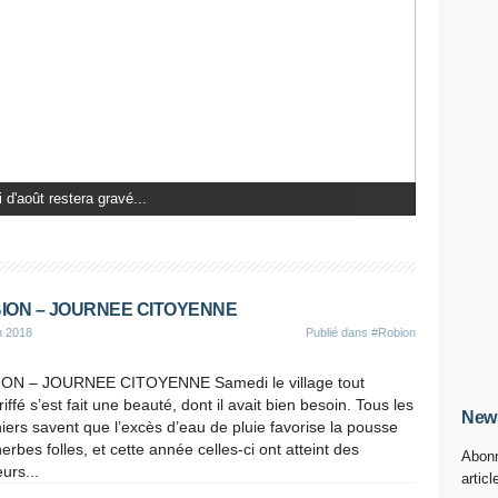
 un fléau pour nos...
ION – JOURNEE CITOYENNE
n 2018
Publié dans
#Robion
ON – JOURNEE CITOYENNE Samedi le village tout
iffé s’est fait une beauté, dont il avait bien besoin. Tous les
News
niers savent que l’excès d’eau de pluie favorise la pousse
erbes folles, et cette année celles-ci ont atteint des
Abonn
urs...
articl