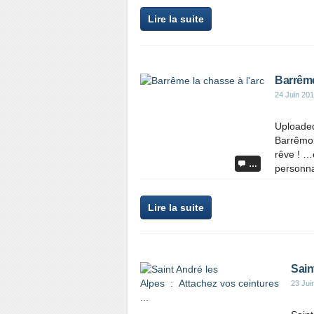
Lire la suite
Barrême
24 Juin 20
Uploaded
Barrêmoi
rêve ! …e
…
personna
Lire la suite
Sain
23 Jui