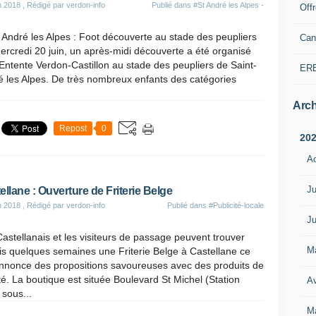
n 2018
, Rédigé par verdon-info
Publié dans
#St André les Alpes -
Off
 André les Alpes : Foot découverte au stade des peupliers
Can
rcredi 20 juin, un après-midi découverte a été organisé
'Entente Verdon-Castillon au stade des peupliers de Saint-
ER
 les Alpes. De très nombreux enfants des catégories
Arch
Repost
0
20
A
Ju
ellane : Ouverture de Friterie Belge
n 2018
, Rédigé par verdon-info
Publié dans
#Publicité-locale
Ju
astellanais et les visiteurs de passage peuvent trouver
M
s quelques semaines une Friterie Belge à Castellane ce
annonce des propositions savoureuses avec des produits de
té. La boutique est située Boulevard St Michel (Station
Av
 sous...
M