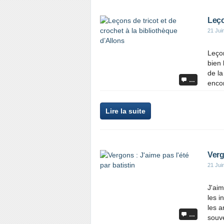
Leço
21 Jui
Leçon
bien 
de la
…
encor
Lire la suite
Verg
21 Jui
J'aim
les i
les a
…
souve