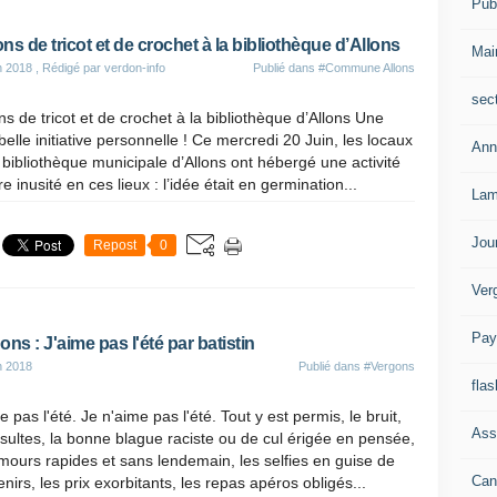
Publ
ns de tricot et de crochet à la bibliothèque d’Allons
Mai
n 2018
, Rédigé par verdon-info
Publié dans
#Commune Allons
sec
s de tricot et de crochet à la bibliothèque d’Allons Une
belle initiative personnelle ! Ce mercredi 20 Juin, les locaux
Ann
 bibliothèque municipale d’Allons ont hébergé une activité
e inusité en ces lieux : l’idée était en germination...
Lam
Jou
Repost
0
Ver
Pay
ons : J'aime pas l'été par batistin
n 2018
Publié dans
#Vergons
flas
e pas l'été. Je n'aime pas l'été. Tout y est permis, le bruit,
Ass
nsultes, la bonne blague raciste ou de cul érigée en pensée,
mours rapides et sans lendemain, les selfies en guise de
Can
nirs, les prix exorbitants, les repas apéros obligés...