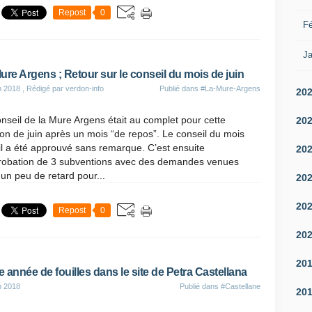
Repost
0
Fé
Ja
ure Argens ; Retour sur le conseil du mois de juin
n 2018
, Rédigé par verdon-info
Publié dans
#La-Mure-Argens
20
nseil de la Mure Argens était au complet pour cette
20
on de juin après un mois “de repos”. Le conseil du mois
il a été approuvé sans remarque. C’est ensuite
20
probation de 3 subventions avec des demandes venues
un peu de retard pour...
20
20
Repost
0
20
20
 année de fouilles dans le site de Petra Castellana
n 2018
Publié dans
#Castellane
20