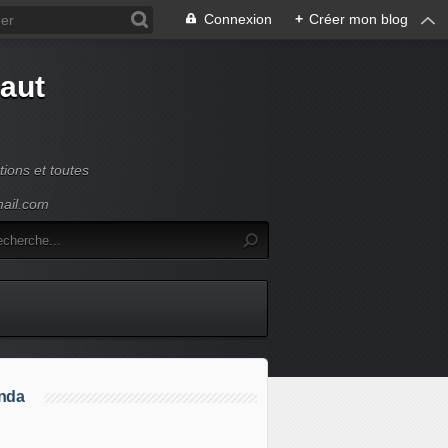
Connexion
+
Créer mon blog
Haut
ions et toutes
mail.com
nda