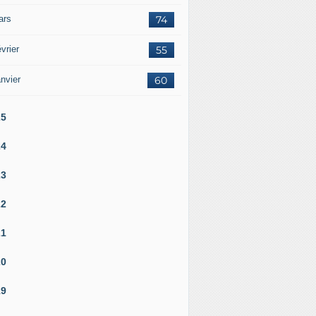
ars
74
vrier
55
nvier
60
25
24
23
22
21
20
19