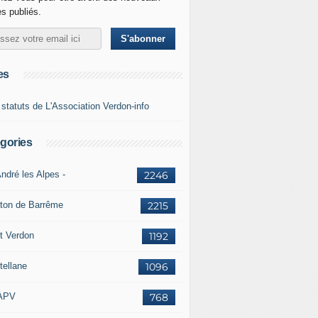
es publiés.
es
 statuts de L'Association Verdon-info
gories
ndré les Alpes -
2246
ton de Barrême
2215
t Verdon
1192
tellane
1096
APV
768