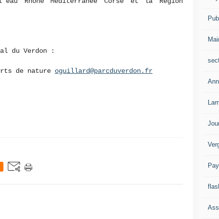
l’eau Rhône Méditerranée Corse et la Région
Publ
Mai
al du Verdon :
sec
orts de nature
oguillard@parcduverdon.fr
Ann
Lam
Jou
Ver
Pay
flas
Ass