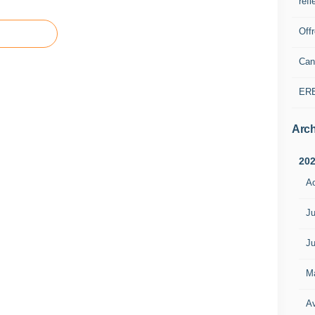
refl
Off
Can
ER
Arch
20
A
Ju
Ju
M
Av