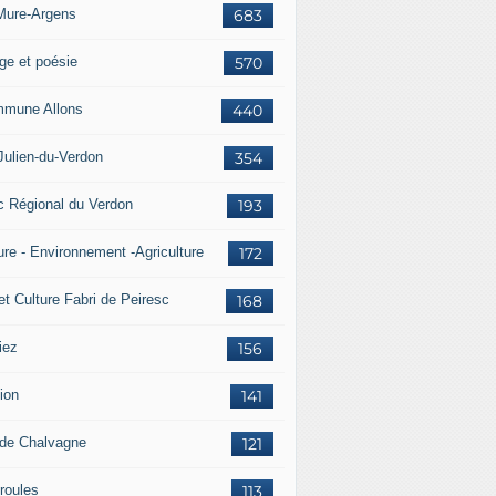
Mure-Argens
683
ge et poésie
570
mune Allons
440
Julien-du-Verdon
354
c Régional du Verdon
193
ure - Environnement -Agriculture
172
et Culture Fabri de Peiresc
168
iez
156
ion
141
 de Chalvagne
121
roules
113