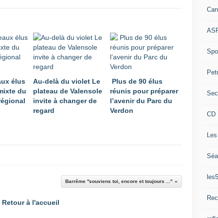
Can
ASP
Spor
Pet
ux élus
Au-delà du violet Le
Plus de 90 élus
mixte du
plateau de Valensole
réunis pour préparer
Sec
régional
invite à changer de
l’avenir du Parc du
regard
Verdon
CD 
Les
Séa
les
Barrême ''souviens toi, encore et toujours ...''
Rec
Retour à l'accueil