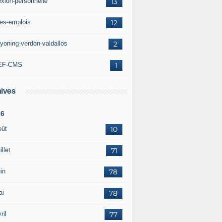
exion-personnelle
13
res-emplois
12
yoning-verdon-valdallos
2
EF-CMS
1
ives
26
oût
10
illet
71
in
78
ai
78
ril
77