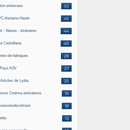
ton entrevaux
53
C-thorame-Haute
45
t - Nature - itinéraires
44
ra Castellana
40
rets-de-fabriques
28
Pays A3V
27
 Articles de Lydia
25
nces Cinéma animations
19
5saisonsdecolmars
18
ette
13