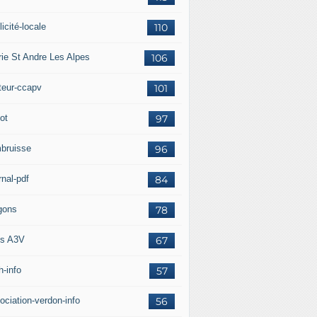
icité-locale
110
rie St Andre Les Alpes
106
teur-ccapv
101
ot
97
bruisse
96
rnal-pdf
84
gons
78
s A3V
67
h-info
57
ociation-verdon-info
56