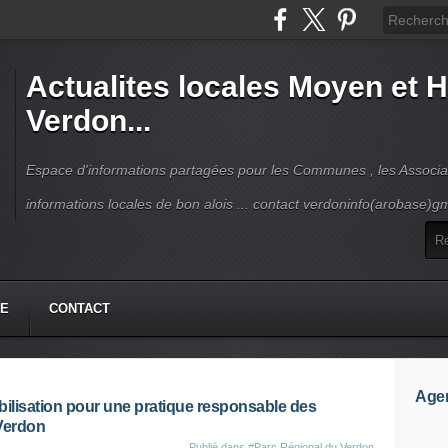
Actualites locales Moyen et 
Verdon...
Espace d'informations partagées pour les Communes , les Associat
informations locales de bon alois ... contact verdoninfo(arobase)g
HE
CONTACT
Age
bilisation pour une pratique responsable des
 Verdon
Publié dans
#Parc Régional du Verdon