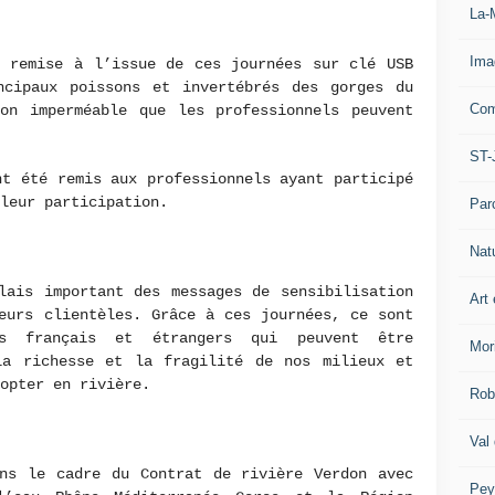
La-
Ima
é remise à l’issue de ces journées sur clé USB
ncipaux poissons et invertébrés des gorges du
Com
ion imperméable que les professionnels peuvent
ST-
nt été remis aux professionnels ayant participé
 leur participation.
Par
Nat
lais important des messages de sensibilisation
Art 
eurs clientèles. Grâce à ces journées, ce sont
s français et étrangers qui peuvent être
Mor
la richesse et la fragilité de nos milieux et
dopter en rivière.
Rob
Val
ans le cadre du Contrat de rivière Verdon avec
Pey