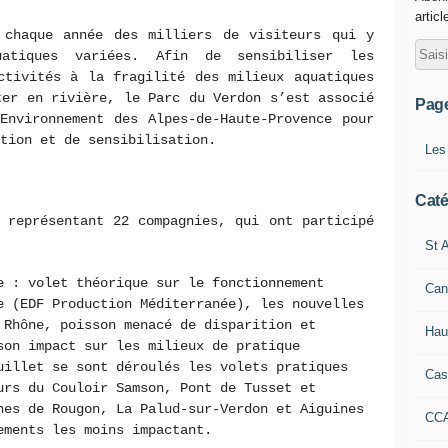
articl
 chaque année des milliers de visiteurs qui y
uatiques variées. Afin de sensibiliser les
ctivités à la fragilité des milieux aquatiques
ter en rivière, le Parc du Verdon s’est associé
Pag
Environnement des Alpes-de-Haute-Provence pour
ation et de sensibilisation.
Les
Caté
 représentant 22 compagnies, qui ont participé
St A
e : volet théorique sur le fonctionnement
Can
e (EDF Production Méditerranée), les nouvelles
 Rhône, poisson menacé de disparition et
Hau
son impact sur les milieux de pratique
uillet se sont déroulés les volets pratiques
Cas
urs du Couloir Samson, Pont de Tusset et
nes de Rougon, La Palud-sur-Verdon et Aiguines
CC
nements les moins impactant.