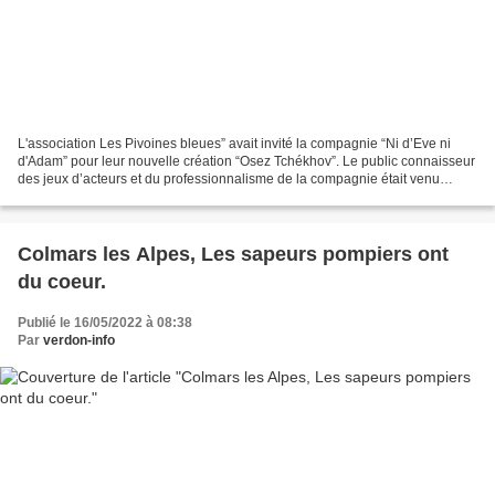
L'association Les Pivoines bleues” avait invité la compagnie “Ni d’Eve ni
d'Adam” pour leur nouvelle création “Osez Tchékhov”. Le public connaisseur
des jeux d’acteurs et du professionnalisme de la compagnie était venu
nombreux pour passer un moment joyeux...
Colmars les Alpes, Les sapeurs pompiers ont
du coeur.
Publié le 16/05/2022 à 08:38
Par
verdon-info