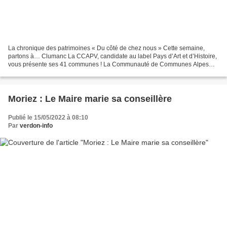
La chronique des patrimoines « Du côté de chez nous » Cette semaine,
partons à… Clumanc La CCAPV, candidate au label Pays d’Art et d’Histoire,
vous présente ses 41 communes ! La Communauté de Communes Alpes
Provence Verdon s’est engagée dans une démarche...
Moriez : Le Maire marie sa conseillère
Publié le 15/05/2022 à 08:10
Par
verdon-info