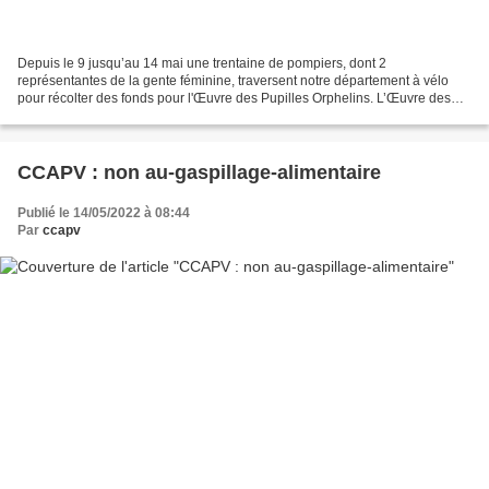
Depuis le 9 jusqu’au 14 mai une trentaine de pompiers, dont 2
représentantes de la gente féminine, traversent notre département à vélo
pour récolter des fonds pour l'Œuvre des Pupilles Orphelins. L’Œuvre des
Pupilles créée en 1926, Association à but non...
CCAPV : non au-gaspillage-alimentaire
Publié le 14/05/2022 à 08:44
Par
ccapv