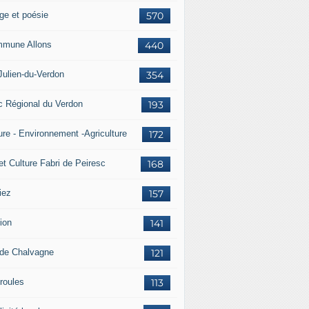
ge et poésie
570
mune Allons
440
Julien-du-Verdon
354
c Régional du Verdon
193
ure - Environnement -Agriculture
172
et Culture Fabri de Peiresc
168
iez
157
ion
141
 de Chalvagne
121
roules
113