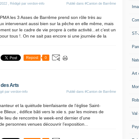
 2022
, Rédigé par verdon-info
Publié dans
#Canton de Barrême
Ima
PPMA les 3 Asses de Barrême prend son rôle très au
Com
ux intervenant aussi bien sur la pêche en elle même, mais
ment sur le cadre de vie propre à cette activité...et c’est un
ST-
pour tous !. On ne sait pas encore si une journée de la
Par
Repost
0
Nat
Art 
 des Arts
Mor
gé par verdon-info
Publié dans
#Canton de Barrême
Rob
anteur et la quiétude bienfaisante de l’église Saint-
Blieux , édifice bâti vers le xiie s. par les moines de
Val
 le lieu de rencontre le week-end dernier d’une
de personnes venues découvrir l’exposition...
Pey