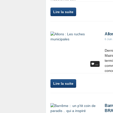
Lire la suite
Allo
6 Juin
Derni
Mairi
termi
…
commu
conce
Lire la suite
Barrê
BRA