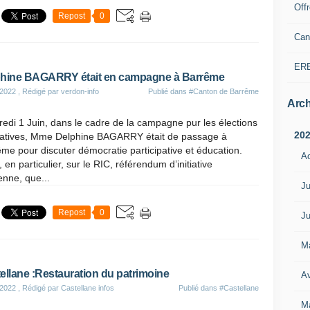
Off
Repost
0
Can
ER
hine BAGARRY était en campagne à Barrême
 2022
, Rédigé par verdon-info
Publié dans
#Canton de Barrême
Arch
edi 1 Juin, dans le cadre de la campagne pur les élections
20
slatives, Mme Delphine BAGARRY était de passage à
me pour discuter démocratie participative et éducation.
A
, en particulier, sur le RIC, référendum d’initiative
enne, que...
Ju
Repost
0
Ju
M
ellane :Restauration du patrimoine
Av
 2022
, Rédigé par Castellane infos
Publié dans
#Castellane
M