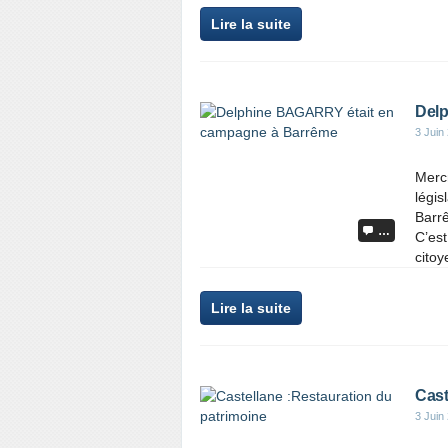
Lire la suite
Delp
3 Juin
Mercr
légi
Barrê
…
C’est
citoy
Lire la suite
Cast
3 Juin