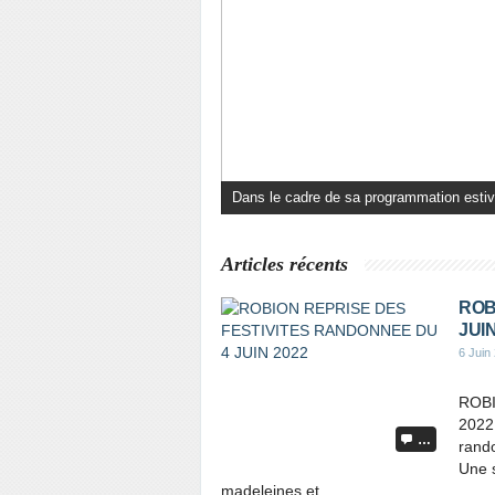
Carnet blanc à Moriez Ce premier samedi 
Articles récents
ROB
JUIN
6 Juin
ROBI
2022 
…
rand
Une s
madeleines et...