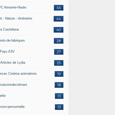
C-thorame-Haute
45
t - Nature - itinéraires
44
ra Castellana
40
rets-de-fabriques
28
Pays A3V
27
 Articles de Lydia
25
nces Cinéma animations
19
5saisonsdecolmars
18
ette
13
exion-personnelle
13