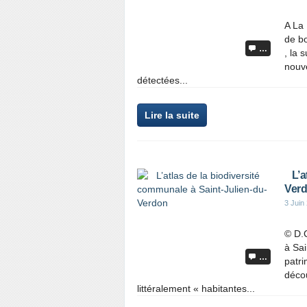
A La 
de bo
…
, la 
nouve
détectées...
Lire la suite
L’at
Ver
3 Juin
© D.
à Sai
…
patri
déco
littéralement « habitantes...