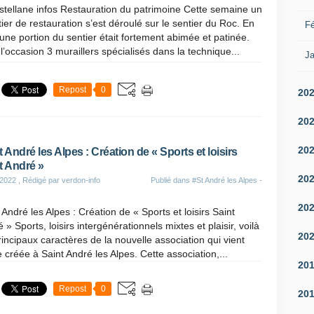
tellane infos Restauration du patrimoine Cette semaine un
ier de restauration s’est déroulé sur le sentier du Roc. En
Fé
 une portion du sentier était fortement abimée et patinée.
l’occasion 3 muraillers spécialisés dans la technique...
Ja
Repost
0
20
20
20
t André les Alpes : Création de « Sports et loisirs
t André »
20
 2022
, Rédigé par verdon-info
Publié dans
#St André les Alpes -
20
 André les Alpes : Création de « Sports et loisirs Saint
 » Sports, loisirs intergénérationnels mixtes et plaisir, voilà
20
rincipaux caractères de la nouvelle association qui vient
e créée à Saint André les Alpes. Cette association,...
20
Repost
0
20