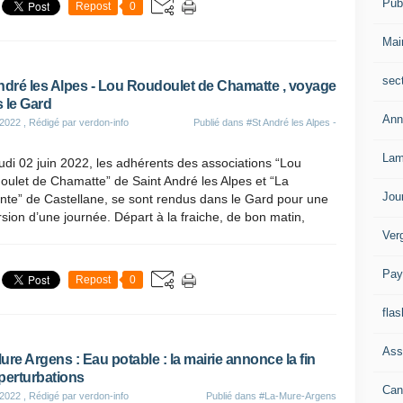
Publ
Repost
0
Mai
sec
ndré les Alpes - Lou Roudoulet de Chamatte , voyage
 le Gard
Ann
 2022
, Rédigé par verdon-info
Publié dans
#St André les Alpes -
Lam
udi 02 juin 2022, les adhérents des associations “Lou
ulet de Chamatte” de Saint André les Alpes et “La
Jou
ante” de Castellane, se sont rendus dans le Gard pour une
sion d’une journée. Départ à la fraiche, de bon matin,
Ver
Pay
Repost
0
flas
Ass
ure Argens : Eau potable : la mairie annonce la fin
perturbations
Can
 2022
, Rédigé par verdon-info
Publié dans
#La-Mure-Argens