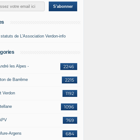
es
 statuts de L'Association Verdon-info
gories
ndré les Alpes -
2246
ton de Barrême
2215
t Verdon
1192
tellane
1096
APV
769
Mure-Argens
684