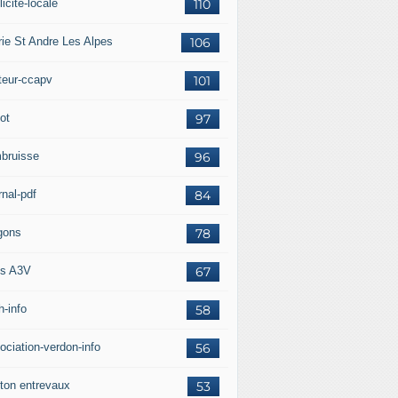
icité-locale
110
rie St Andre Les Alpes
106
teur-ccapv
101
ot
97
bruisse
96
rnal-pdf
84
gons
78
s A3V
67
h-info
58
ociation-verdon-info
56
ton entrevaux
53