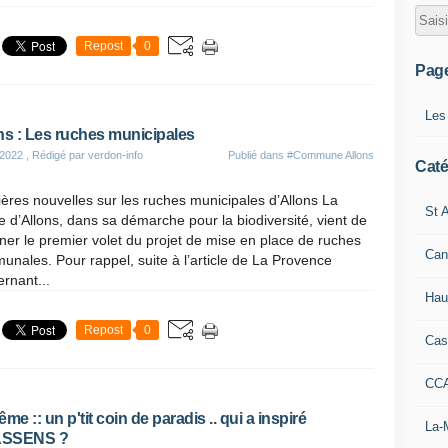
Repost
0
Pag
Les
ns : Les ruches municipales
 2022
, Rédigé par verdon-info
Publié dans
#Commune Allons
Caté
ères nouvelles sur les ruches municipales d’Allons La
St A
e d’Allons, dans sa démarche pour la biodiversité, vient de
ner le premier volet du projet de mise en place de ruches
Can
nales. Pour rappel, suite à l’article de La Provence
rnant...
Hau
Repost
0
Cas
CC
me :: un p'tit coin de paradis .. qui a inspiré
La-
SSENS ?