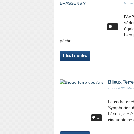
5 Juin
l'AA
série
…
égale
bien 
pêche...
Lire la suite
Blieux Terre
4 Juin 2022
, Rédi
Le cadre ench
Symphorien de 
Lérins , a été
…
cinquantaine 