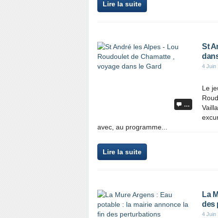
Lire la suite
St A
dans
4 Juin
Le je
Roudo
…
Vaill
excur
avec, au programme...
Lire la suite
La M
des 
4 Juin