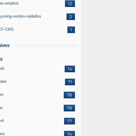
res-emplois
12
yoning-verdon-valdallos
2
EF-CMS
1
ives
26
oût
14
illet
71
in
78
ai
78
ril
77
ars
74