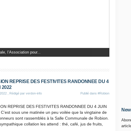
d'août restera gravé...
ION REPRISE DES FESTIVITES RANDONNEE DU 4
 2022
 2022
, Rédigé par verdon-info
Publié dans
#Robion
ON REPRISE DES FESTIVITES RANDONNEE DU 4 JUIN
News
C’est sous une matinée un peu voilée que la vingtaine de
onneurs sont rassemblés à la Salle Communale de Robion.
Abonn
ympathique collation les attend : thé, café, jus de fruits,
articl