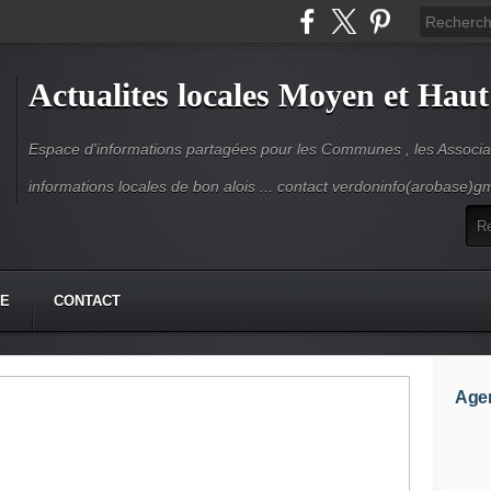
Actualites locales Moyen et Haut
Espace d'informations partagées pour les Communes , les Associat
informations locales de bon alois ... contact verdoninfo(arobase)g
HE
CONTACT
Age