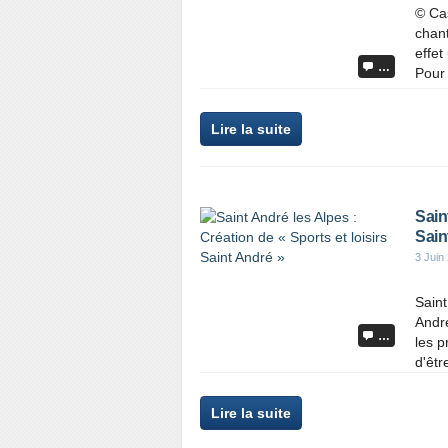
© Cas
chant
effet
…
Pour 
Lire la suite
Sain
Sain
3 Juin
Saint
André
…
les p
d'êtr
Lire la suite