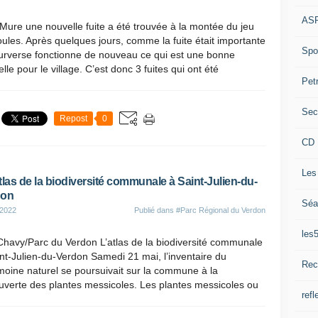
ASP
Mure une nouvelle fuite a été trouvée à la montée du jeu
ules. Après quelques jours, comme la fuite était importante
Spor
surverse fonctionne de nouveau ce qui est une bonne
lle pour le village. C’est donc 3 fuites qui ont été
Pet
Sec
Repost
0
CD 
Les
las de la biodiversité communale à Saint-Julien-du-
don
Séa
 2022
Publié dans
#Parc Régional du Verdon
les
Chavy/Parc du Verdon L’atlas de la biodiversité communale
nt-Julien-du-Verdon Samedi 21 mai, l’inventaire du
Rec
moine naturel se poursuivait sur la commune à la
uverte des plantes messicoles. Les plantes messicoles ou
refl