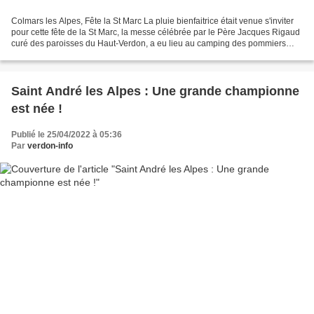
Colmars les Alpes, Fête la St Marc La pluie bienfaitrice était venue s'inviter
pour cette fête de la St Marc, la messe célébrée par le Père Jacques Rigaud
curé des paroisses du Haut-Verdon, a eu lieu au camping des pommiers
chez Andrée et Didier Palmeri...
Saint André les Alpes : Une grande championne
est née !
Publié le 25/04/2022 à 05:36
Par
verdon-info