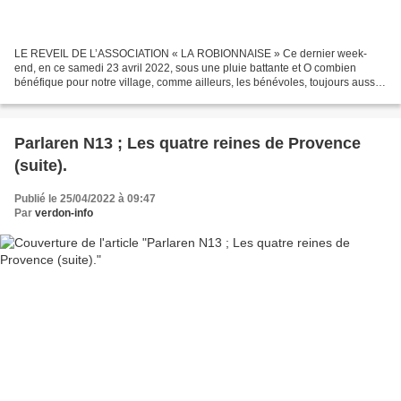
LE REVEIL DE L’ASSOCIATION « LA ROBIONNAISE » Ce dernier week-
end, en ce samedi 23 avril 2022, sous une pluie battante et O combien
bénéfique pour notre village, comme ailleurs, les bénévoles, toujours aussi
unis et motivés, se sont retrouvés à la Salle...
Parlaren N13 ; Les quatre reines de Provence
(suite).
Publié le 25/04/2022 à 09:47
Par
verdon-info