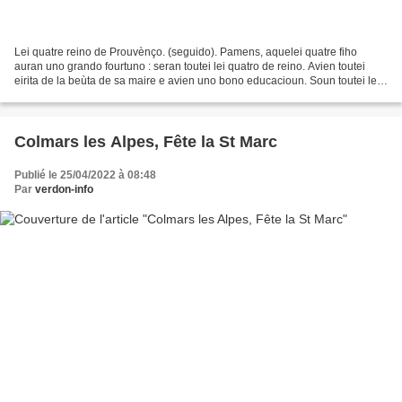
Lei quatre reino de Prouvènço. (seguido). Pamens, aquelei quatre fiho
auran uno grando fourtuno : seran toutei lei quatro de reino. Avien toutei
eirita de la beùta de sa maire e avien uno bono educacioun. Soun toutei lei
quatro nascudo à Foucauquié. L’einado,...
Colmars les Alpes, Fête la St Marc
Publié le 25/04/2022 à 08:48
Par
verdon-info