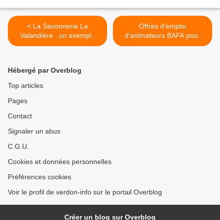
< La Savonnerie La
Offres d'emploi
Valandière : un exemple
d'animateurs BAFA pour
d'excellence éco-
l'été 2024 dans les Alpes-
responsable à la Rochette
de-Haute-Provence : >
Hébergé par Overblog
Top articles
Pages
Contact
Signaler un abus
C.G.U.
Cookies et données personnelles
Préférences cookies
Voir le profil de verdon-info sur le portail Overblog
Créer un blog sur Overblog