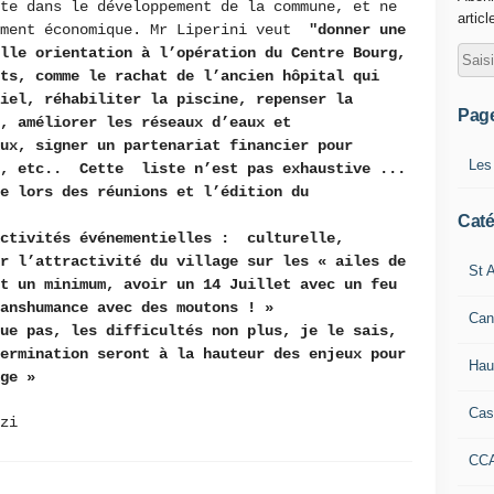
te dans le développement de la commune, et ne
articl
ement économique. Mr Liperini veut
"donner une
lle orientation à l’opération du Centre Bourg,
ts, comme le rachat de l’ancien hôpital qui
tiel, réhabiliter la piscine, repenser la
Pag
, améliorer les réseaux d’eaux et
aux, signer un partenariat financier pour
Les
s, etc.. Cette liste n’est pas exhaustive ...
e lors des réunions et l’édition du
Caté
activités événementielles : culturelle,
r l’attractivité du village sur les « ailes de
St A
t un minimum, avoir un 14 Juillet avec un feu
anshumance avec des moutons ! »
Can
ue pas, les difficultés non plus, je le sais,
ermination seront à la hauteur des enjeux pour
Hau
ge »
Cas
rzi
CC