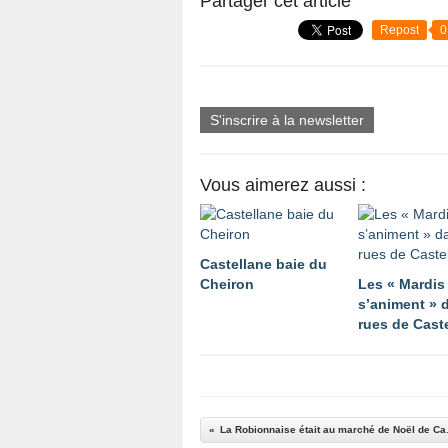
Partager cet article
Repost
0
S'inscrire à la newsletter
Vous aimerez aussi :
Castellane baie du
Cheiron
Les « Mardis
s’animent » 
rues de Cast
La Robionn