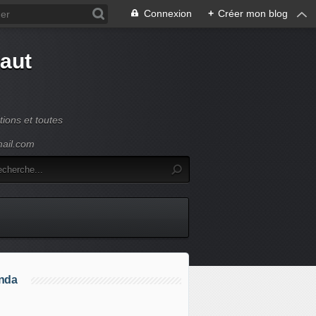
Connexion
+
Créer mon blog
Haut
ions et toutes
mail.com
nda