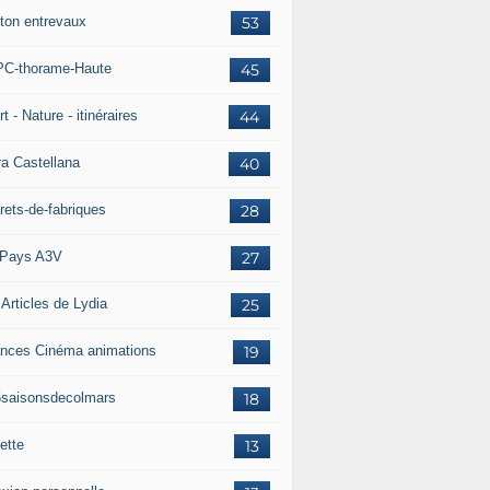
ton entrevaux
53
C-thorame-Haute
45
t - Nature - itinéraires
44
ra Castellana
40
rets-de-fabriques
28
Pays A3V
27
 Articles de Lydia
25
nces Cinéma animations
19
5saisonsdecolmars
18
ette
13