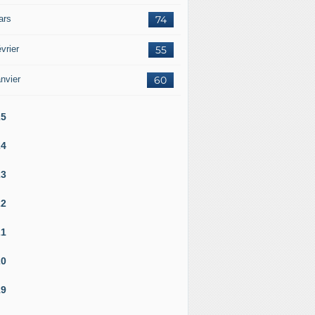
ars
74
vrier
55
nvier
60
25
24
23
22
21
20
19