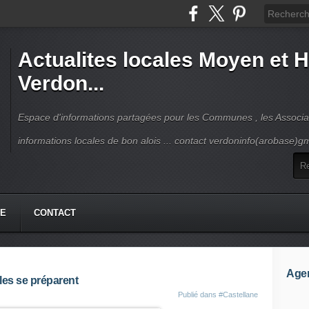
Actualites locales Moyen et 
Verdon...
Espace d'informations partagées pour les Communes , les Associat
informations locales de bon alois ... contact verdoninfo(arobase)g
HE
CONTACT
Age
les se préparent
Publié dans
#Castellane