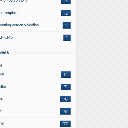
exion-personnelle
13
res-emplois
12
yoning-verdon-valdallos
2
EF-CMS
1
ives
26
oût
14
illet
71
in
78
ai
78
ril
77