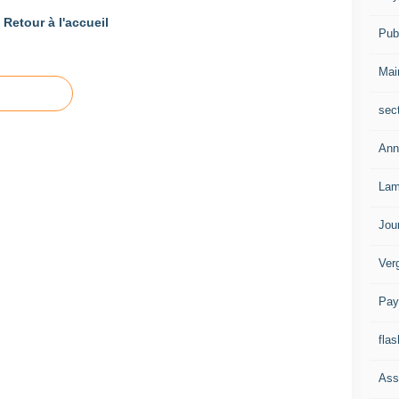
Retour à l'accueil
Publ
Mai
sec
Ann
Lam
Jou
Ver
Pay
flas
Ass