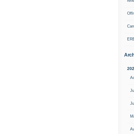
refl
Off
Can
ER
Arch
20
A
Ju
Ju
M
Av