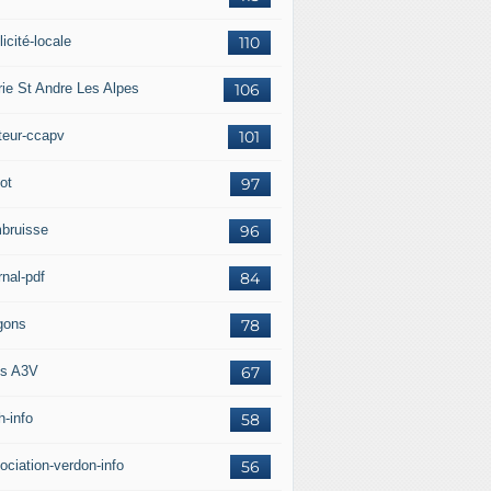
icité-locale
110
rie St Andre Les Alpes
106
teur-ccapv
101
ot
97
bruisse
96
rnal-pdf
84
gons
78
s A3V
67
h-info
58
ociation-verdon-info
56