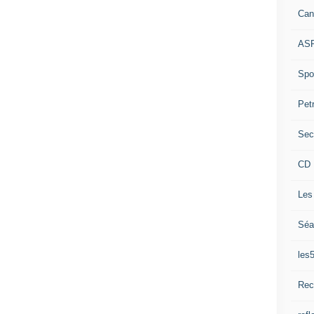
Can
ASP
Spor
Pet
Sec
CD 
Les
Séa
les
Rec