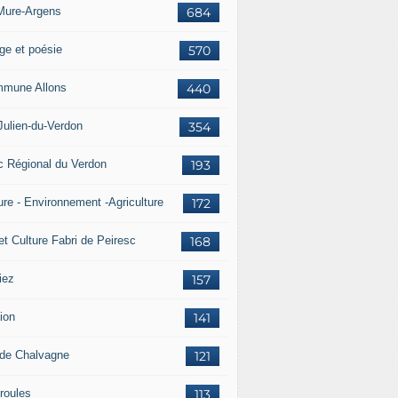
Mure-Argens
684
ge et poésie
570
mune Allons
440
Julien-du-Verdon
354
c Régional du Verdon
193
ure - Environnement -Agriculture
172
et Culture Fabri de Peiresc
168
iez
157
ion
141
 de Chalvagne
121
roules
113