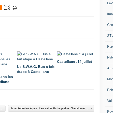
La-
Ima
Com
ST-
Par
Nat
Castellane :14 juillet
Le S.W.A.G. Bus a fait
Art 
étape à Castellane
dans les
Mor
ellane
Rob
Val
aise était au marché de Noël de Castellane
Saint André les Alpes : Une sainte Barbe pleine d’émotion et d’humour
Pey