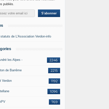
es publiés.
es
 statuts de L'Association Verdon-info
gories
ndré les Alpes -
2246
ton de Barrême
2215
t Verdon
1192
tellane
1096
APV
769