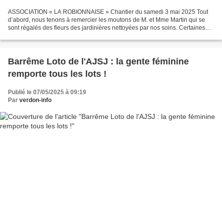
ASSOCIATION « LA ROBIONNAISE » Chantier du samedi 3 mai 2025 Tout
d’abord, nous tenons à remercier les moutons de M. et Mme Martin qui se
sont régalés des fleurs des jardinières nettoyées par nos soins. Certaines
personnes ont un grand respect pour le...
Barrême Loto de l'AJSJ : la gente féminine
remporte tous les lots !
Publié le 07/05/2025 à 09:19
Par
verdon-info