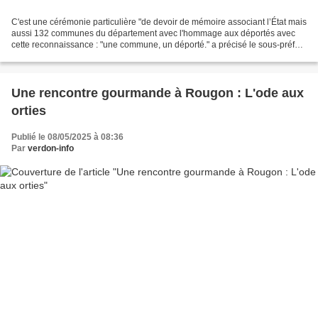
C'est une cérémonie particulière "de devoir de mémoire associant l’État mais
aussi 132 communes du département avec l'hommage aux déportés avec
cette reconnaissance : "une commune, un déporté." a précisé le sous-préfet
Dominique Ceaux. Un devoir de mémoire...
Une rencontre gourmande à Rougon : L'ode aux
orties
Publié le 08/05/2025 à 08:36
Par
verdon-info