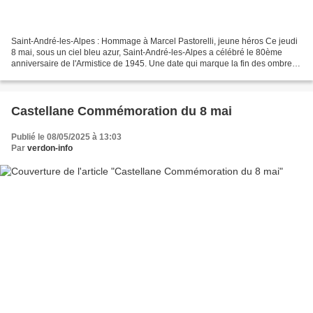
Saint-André-les-Alpes : Hommage à Marcel Pastorelli, jeune héros Ce jeudi
8 mai, sous un ciel bleu azur, Saint-André-les-Alpes a célébré le 80ème
anniversaire de l'Armistice de 1945. Une date qui marque la fin des ombres
de la guerre et le retour à la...
Castellane Commémoration du 8 mai
Publié le 08/05/2025 à 13:03
Par
verdon-info