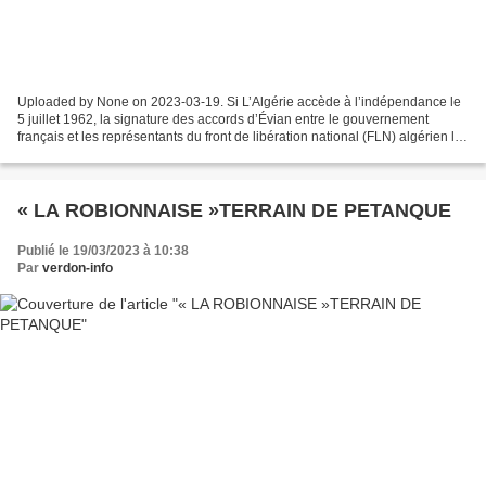
Uploaded by None on 2023-03-19. Si L’Algérie accède à l’indépendance le
5 juillet 1962, la signature des accords d’Évian entre le gouvernement
français et les représentants du front de libération national (FLN) algérien le
18 mars 1962,ouvre la voie à...
« LA ROBIONNAISE »TERRAIN DE PETANQUE
Publié le 19/03/2023 à 10:38
Par
verdon-info