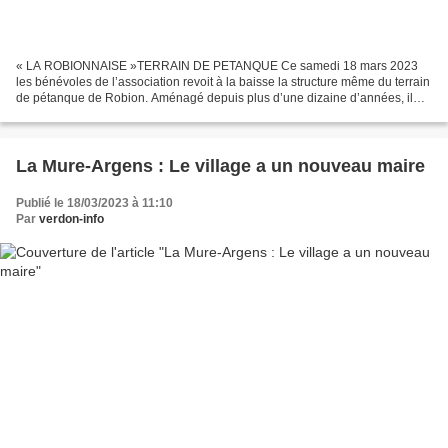
« LA ROBIONNAISE »TERRAIN DE PETANQUE Ce samedi 18 mars 2023
les bénévoles de l’association revoit à la baisse la structure même du terrain
de pétanque de Robion. Aménagé depuis plus d’une dizaine d’années, il
faisait le bonheur des habitants et des touristes...
La Mure-Argens : Le village a un nouveau maire
Publié le 18/03/2023 à 11:10
Par
verdon-info