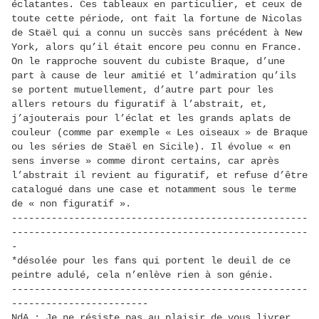
éclatantes. Ces tableaux en particulier, et ceux de
toute cette période, ont fait la fortune de Nicolas
de Staël qui a connu un succès sans précédent à New
York, alors qu’il était encore peu connu en France.
On le rapproche souvent du cubiste Braque, d’une
part à cause de leur amitié et l’admiration qu’ils
se portent mutuellement, d’autre part pour les
allers retours du figuratif à l’abstrait, et,
j’ajouterais pour l’éclat et les grands aplats de
couleur (comme par exemple « Les oiseaux » de Braque
ou les séries de Staël en Sicile). Il évolue « en
sens inverse » comme diront certains, car après
l’abstrait il revient au figuratif, et refuse d’être
catalogué dans une case et notamment sous le terme
de « non figuratif ».
----------------------------------------------------
----------------------------------------------------
-
*désolée pour les fans qui portent le deuil de ce
peintre adulé, cela n’enlève rien à son génie.
----------------------------------------------------
------------------------
NdA : Je ne résiste pas au plaisir de vous livrer