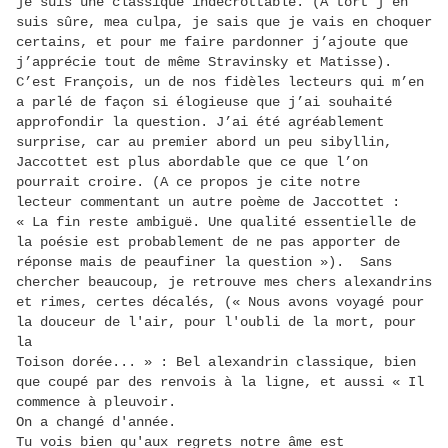
je suis une classique indécrottable. (A tort j’en
suis sûre, mea culpa, je sais que je vais en choquer
certains, et pour me faire pardonner j’ajoute que
j’apprécie tout de même Stravinsky et Matisse).
C’est François, un de nos fidèles lecteurs qui m’en
a parlé de façon si élogieuse que j’ai souhaité
approfondir la question. J’ai été agréablement
surprise, car au premier abord un peu sibyllin,
Jaccottet est plus abordable que ce que l’on
pourrait croire. (A ce propos je cite notre
lecteur commentant un autre poème de Jaccottet :
« La fin reste ambiguë. Une qualité essentielle de
la poésie est probablement de ne pas apporter de
réponse mais de peaufiner la question »). Sans
chercher beaucoup, je retrouve mes chers alexandrins
et rimes, certes décalés, (« Nous avons voyagé pour
la douceur de l'air, pour l'oubli de la mort, pour
la
Toison dorée... » : Bel alexandrin classique, bien
que coupé par des renvois à la ligne, et aussi « Il
commence à pleuvoir.
On a changé d'année.
Tu vois bien qu'aux regrets notre âme est