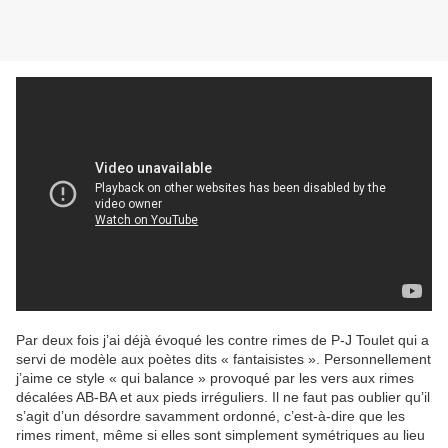
Par deux fois j’ai déjà évoqué les contre rimes de P-J Toulet qui a
servi de modèle aux poètes dits « fantaisistes ». Personnellement
j’aime ce style « qui balance » provoqué par les vers aux rimes
décalées AB-BA et aux pieds irréguliers. Il ne faut pas oublier qu’il
s’agit d’un désordre savamment ordonné, c’est-à-dire que les
rimes riment, même si elles sont simplement symétriques au lieu