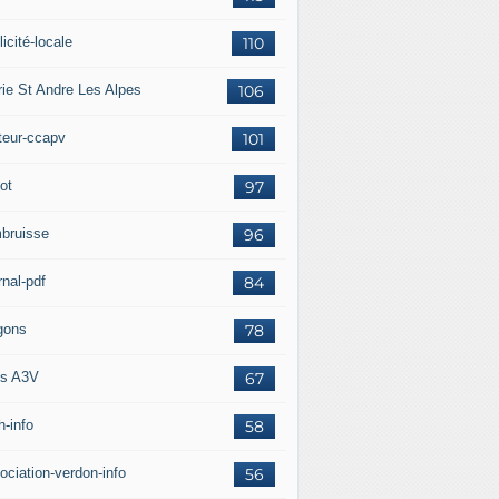
icité-locale
110
rie St Andre Les Alpes
106
teur-ccapv
101
ot
97
bruisse
96
rnal-pdf
84
gons
78
s A3V
67
h-info
58
ociation-verdon-info
56