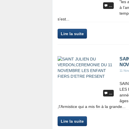
"les 
…
à l’a
tempé
s’est...
Lire la suite
SAI
NOV
11 No
SAI
LES 
…
année
âges
,l’Armistice qui a mis fin à la grande...
Lire la suite