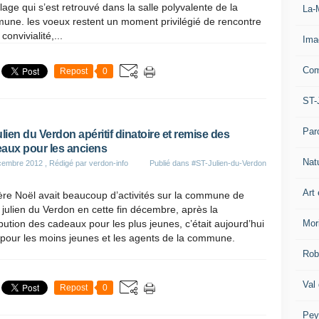
llage qui s’est retrouvé dans la salle polyvalente de la
La-
une. les voeux restent un moment privilégié de rencontre
convivialité,...
Ima
Com
Repost
0
ST-
Par
ulien du Verdon apéritif dinatoire et remise des
aux pour les anciens
Nat
cembre 2012
, Rédigé par verdon-info
Publié dans
#ST-Julien-du-Verdon
Art 
re Noël avait beaucoup d’activités sur la commune de
 julien du Verdon en cette fin décembre, après la
Mor
ibution des cadeaux pour les plus jeunes, c’était aujourd’hui
 pour les moins jeunes et les agents de la commune.
Rob
Val
Repost
0
Pey