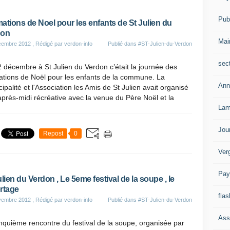
Publ
ations de Noel pour les enfants de St Julien du
don
Mai
cembre 2012
, Rédigé par verdon-info
Publié dans
#ST-Julien-du-Verdon
sec
 décembre à St Julien du Verdon c’était la journée des
ations de Noël pour les enfants de la commune. La
Ann
ipalité et l'Association les Amis de St Julien avait organisé
près-midi récréative avec la venue du Père Noël et la
Lam
Jou
Repost
0
Ver
Pay
ulien du Verdon , Le 5eme festival de la soupe , le
rtage
flas
vembre 2012
, Rédigé par verdon-info
Publié dans
#ST-Julien-du-Verdon
Ass
nquième rencontre du festival de la soupe, organisée par