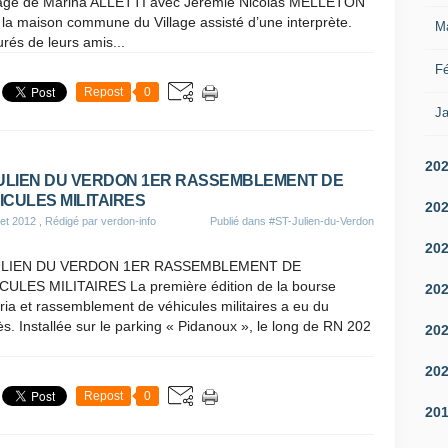
age de Marina ALLETTI avec Jérémie Nicolas MELLETON
la maison commune du Village assisté d’une interprète.
M
rés de leurs amis...
Fé
Repost
0
Ja
20
JULIEN DU VERDON 1ER RASSEMBLEMENT DE
ICULES MILITAIRES
20
let 2012
, Rédigé par verdon-info
Publié dans
#ST-Julien-du-Verdon
20
JULIEN DU VERDON 1ER RASSEMBLEMENT DE
CULES MILITAIRES La première édition de la bourse
20
aria et rassemblement de véhicules militaires a eu du
s. Installée sur le parking « Pidanoux », le long de RN 202
20
20
Repost
0
20