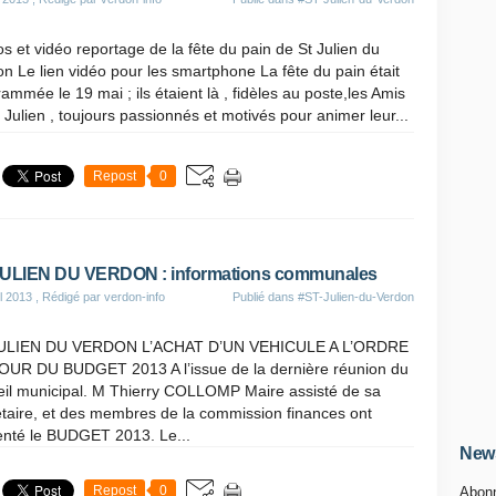
s et vidéo reportage de la fête du pain de St Julien du
n Le lien vidéo pour les smartphone La fête du pain était
ammée le 19 mai ; ils étaient là , fidèles au poste,les Amis
 Julien , toujours passionnés et motivés pour animer leur...
Repost
0
JULIEN DU VERDON : informations communales
il 2013
, Rédigé par verdon-info
Publié dans
#ST-Julien-du-Verdon
ULIEN DU VERDON L’ACHAT D’UN VEHICULE A L’ORDRE
OUR DU BUDGET 2013 A l’issue de la dernière réunion du
eil municipal. M Thierry COLLOMP Maire assisté de sa
taire, et des membres de la commission finances ont
enté le BUDGET 2013. Le...
News
Repost
0
Abonn