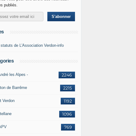
es publiés.
es
 statuts de L'Association Verdon-info
gories
ndré les Alpes -
2246
ton de Barrême
2215
t Verdon
1192
tellane
1096
APV
769