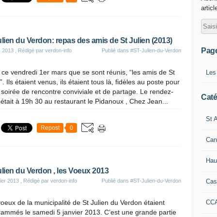
articl
ulien du Verdon: repas des amis de St Julien (2013)
Pag
s 2013
, Rédigé par verdon-info
Publié dans
#ST-Julien-du-Verdon
 ce vendredi 1er mars que se sont réunis, “les amis de St
Les
n”. Ils étaient venus, ils étaient tous là, fidèles au poste pour
 soirée de rencontre conviviale et de partage. Le rendez-
Caté
était à 19h 30 au restaurant le Pidanoux , Chez Jean...
St A
Repost
0
Can
Hau
ulien du Verdon , les Voeux 2013
Cas
ier 2013
, Rédigé par verdon-info
Publié dans
#ST-Julien-du-Verdon
CC
oeux de la municipalité de St Julien du Verdon étaient
rammés le samedi 5 janvier 2013. C’est une grande partie