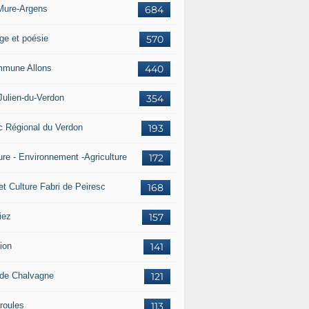
Mure-Argens
684
ge et poésie
570
mune Allons
440
Julien-du-Verdon
354
c Régional du Verdon
193
ure - Environnement -Agriculture
172
et Culture Fabri de Peiresc
168
iez
157
ion
141
 de Chalvagne
121
roules
113