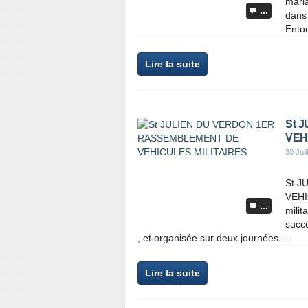
mari
…
dans 
Entou
Lire la suite
St 
VEH
30 Juil
St 
VEHI
…
milit
succè
, et organisée sur deux journées....
Lire la suite