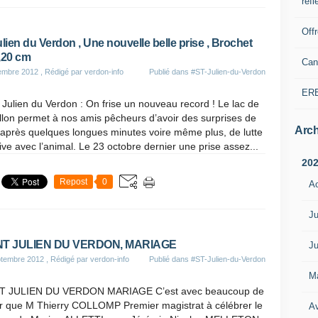
refl
Off
ulien du Verdon , Une nouvelle belle prise , Brochet
,20 cm
Can
embre 2012
, Rédigé par verdon-info
Publié dans
#ST-Julien-du-Verdon
ER
 Julien du Verdon : On frise un nouveau record ! Le lac de
llon permet à nos amis pêcheurs d’avoir des surprises de
Arch
e après quelques longues minutes voire même plus, de lutte
ive avec l’animal. Le 23 octobre dernier une prise assez...
20
Repost
0
A
Ju
NT JULIEN DU VERDON, MARIAGE
Ju
ptembre 2012
, Rédigé par verdon-info
Publié dans
#ST-Julien-du-Verdon
M
T JULIEN DU VERDON MARIAGE C’est avec beaucoup de
sir que M Thierry COLLOMP Premier magistrat à célébrer le
Av