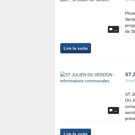
Photo
Verdo
progr
…
de St
Lire la suite
ST 
15 Avr
ST J
DU J
cons
…
secré
prés
Lire la suite