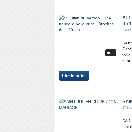
St J
de 1
7 Nov
Saint
Casti
…
taill
sport
Lire la suite
SAI
27 Se
SAIN
plai