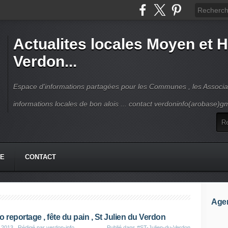
Actualites locales Moyen et 
Verdon...
Espace d'informations partagées pour les Communes , les Associat
informations locales de bon alois ... contact verdoninfo(arobase)g
HE
CONTACT
Age
o reportage , fête du pain , St Julien du Verdon
 2013
, Rédigé par verdon-info
Publié dans
#ST-Julien-du-Verdon