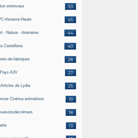
ton entrevaux
53
C-thorame-Haute
45
t - Nature - itinéraires
44
ra Castellana
40
rets-de-fabriques
28
Pays A3V
27
 Articles de Lydia
25
nces Cinéma animations
19
5saisonsdecolmars
18
ette
13