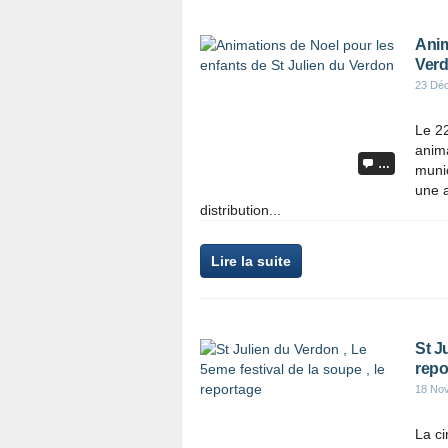
Anim
Ver
23 Dé
Le 22
anim
…
munic
une a
distribution...
Lire la suite
St J
repo
18 No
La ci