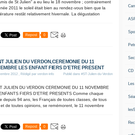
amis de St Julien" a eu lieu le 18 novembre ; contrairement
Can
nnée 2011 le soleil était bien au rendez-vous bien que la
rature restât relativement hivernale. La dégustation
ASP
Spor
Repost
0
Pet
Sec
NT JULIEN DU VERDON,CEREMONIE DU 11
EMBRE LES ENFANT FIERS D’ETRE PRESENT
CD 
vembre 2012
, Rédigé par verdon-info
Publié dans
#ST-Julien-du-Verdon
Les
NT JULIEN DU VERDON CEREMONIE DU 11 NOVEMBRE
ENFANTS FIERS D’ETRE PRESENTS Comme chaque
Séa
 depuis 94 ans, les Français de toutes classes, de tous
 et de toutes opinions, se remémorent, le 11 novembre
les
Rec
Repost
0