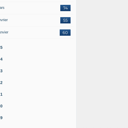
ars
74
vrier
55
nvier
60
25
24
23
22
21
20
19