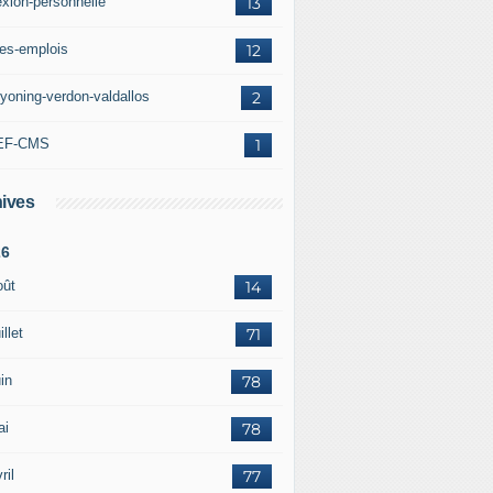
exion-personnelle
13
res-emplois
12
yoning-verdon-valdallos
2
EF-CMS
1
ives
26
oût
14
illet
71
in
78
ai
78
ril
77