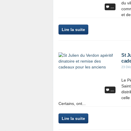
du vi
…
comm
et de 
Lire la suite
St J
cade
23 Dé
Le Pè
Saint
…
distr
celle
Certains, ont...
Lire la suite