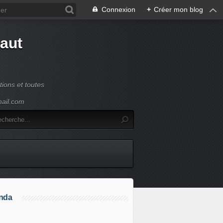
Connexion
+
Créer mon blog
Haut
ions et toutes
mail.com
nda