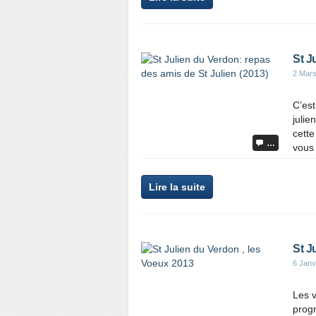
St J
2 Mar
C’est
julie
cette
…
vous 
Lire la suite
St J
6 Janv
Les v
prog