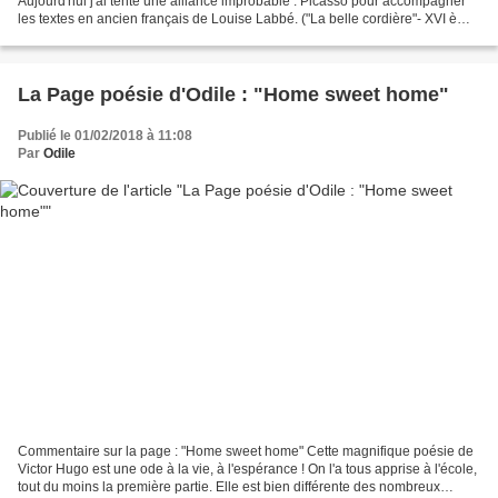
Aujourd'hui j'ai tenté une alliance improbable : Picasso pour accompagner
les textes en ancien français de Louise Labbé. ("La belle cordière"- XVI ème
siècle). Ma foi, cela m'agrée....
La Page poésie d'Odile : "Home sweet home"
Publié le 01/02/2018 à 11:08
Par
Odile
Commentaire sur la page : "Home sweet home" Cette magnifique poésie de
Victor Hugo est une ode à la vie, à l'espérance ! On l'a tous apprise à l'école,
tout du moins la première partie. Elle est bien différente des nombreux