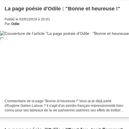
La page poésie d'Odile : "Bonne et heureuse !"
Publié le 02/01/2018 à 20:01
Par
Odile
Commentaire de la page "Bonne et heureuse !" Vous ai-je déjà parlé
d'Eugène Galien-Laloue ? Il s'agit d'un peintre français impressionniste bien
connu pour ses tableaux de la vie parisienne (admirez ses effets de trottoirs
mouillés ou enneigés et la représentation...