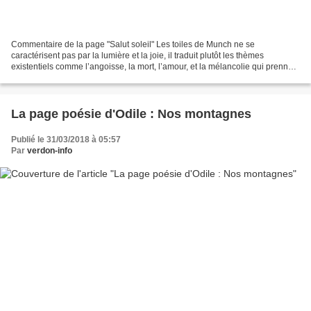
Commentaire de la page "Salut soleil" Les toiles de Munch ne se
caractérisent pas par la lumière et la joie, il traduit plutôt les thèmes
existentiels comme l’angoisse, la mort, l’amour, et la mélancolie qui prennent
la première place dans son œuvre souvent...
La page poésie d'Odile : Nos montagnes
Publié le 31/03/2018 à 05:57
Par
verdon-info