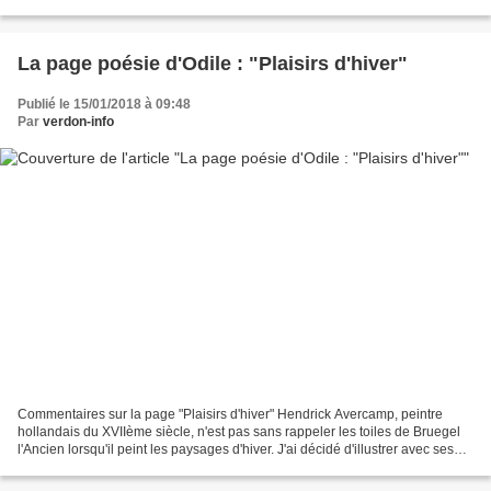
poèmes désespérés de Victor...
La page poésie d'Odile : "Plaisirs d'hiver"
Publié le 15/01/2018 à 09:48
Par
verdon-info
Commentaires sur la page "Plaisirs d'hiver" Hendrick Avercamp, peintre
hollandais du XVIIème siècle, n'est pas sans rappeler les toiles de Bruegel
l'Ancien lorsqu'il peint les paysages d'hiver. J'ai décidé d'illustrer avec ses
toiles la page d'aujourd'hui,...