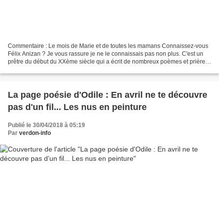
Commentaire : Le mois de Marie et de toutes les mamans Connaissez-vous
Félix Anizan ? Je vous rassure je ne le connaissais pas non plus. C'est un
prêtre du début du XXème siècle qui a écrit de nombreux poèmes et prières
religieuses. Je cherchais à vous...
La page poésie d'Odile : En avril ne te découvre
pas d'un fil... Les nus en peinture
Publié le 30/04/2018 à 05:19
Par
verdon-info