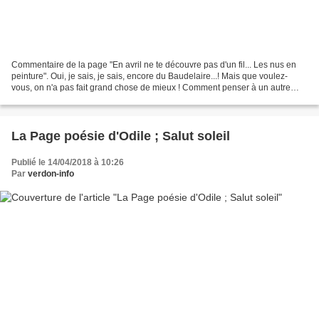
Commentaire de la page "En avril ne te découvre pas d'un fil... Les nus en
peinture". Oui, je sais, je sais, encore du Baudelaire...! Mais que voulez-
vous, on n'a pas fait grand chose de mieux ! Comment penser à un autre
poème que "La Beauté" lorsqu'on...
La Page poésie d'Odile ; Salut soleil
Publié le 14/04/2018 à 10:26
Par
verdon-info