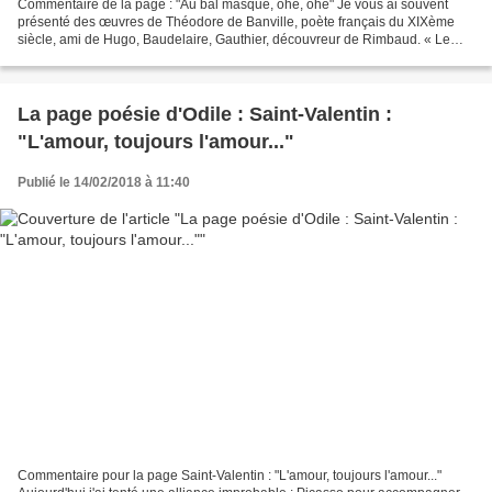
Commentaire de la page : "Au bal masqué, ohé, ohé" Je vous ai souvent
présenté des œuvres de Théodore de Banville, poète français du XIXème
siècle, ami de Hugo, Baudelaire, Gauthier, découvreur de Rimbaud. « Le
poète du bonheur », comme ils l'appelaient,...
La page poésie d'Odile : Saint-Valentin :
"L'amour, toujours l'amour..."
Publié le 14/02/2018 à 11:40
Commentaire pour la page Saint-Valentin : "L'amour, toujours l'amour..."