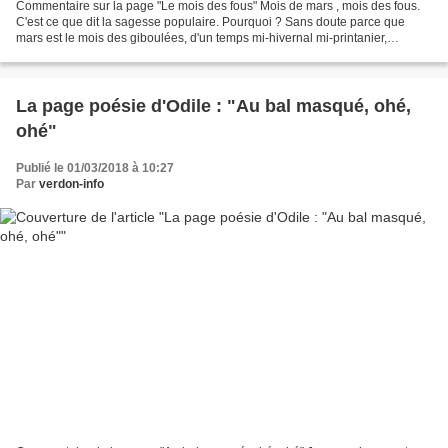
Commentaire sur la page "Le mois des fous" Mois de mars , mois des fous.
C'est ce que dit la sagesse populaire. Pourquoi ? Sans doute parce que
mars est le mois des giboulées, d'un temps mi-hivernal mi-printanier,
totalement imprévisible qui chamboule...
La page poésie d'Odile : "Au bal masqué, ohé,
ohé"
Publié le 01/03/2018 à 10:27
Par
verdon-info