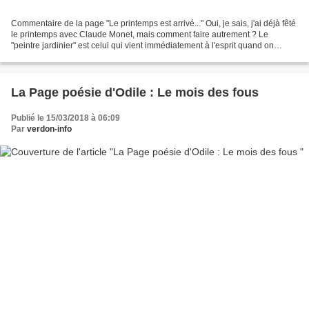
Commentaire de la page "Le printemps est arrivé..." Oui, je sais, j'ai déjà fêté
le printemps avec Claude Monet, mais comment faire autrement ? Le
"peintre jardinier" est celui qui vient immédiatement à l'esprit quand on
évoque ce thème...Presque tous...
La Page poésie d'Odile : Le mois des fous
Publié le 15/03/2018 à 06:09
Par
verdon-info