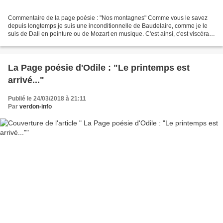
Commentaire de la page poésie : "Nos montagnes" Comme vous le savez
depuis longtemps je suis une inconditionnelle de Baudelaire, comme je le
suis de Dali en peinture ou de Mozart en musique. C'est ainsi, c'est viscéral,
je kiffe. Je sais, il faut être...
La Page poésie d'Odile : "Le printemps est
arrivé..."
Publié le 24/03/2018 à 21:11
Par
verdon-info