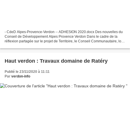
- CdeD Alpes-Provence-Verdon -- ADHESION 2020.docx Des nouvelles du
Conseil de Développement Alpes Provence Verdon Dans le cadre de la
réflexion partagée sur le projet de Territoire, le Conseil Communautaire, lors
de sa séance du 22 juillet 2020, a souhaité...
Haut verdon : Travaux domaine de Ratéry
Publié le 23/11/2020 à 11:11
Par
verdon-info