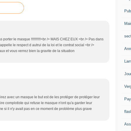
Publ
Mai
sec
as porter le masque !!!!!!!!!!!<br /> MAIS CHEZ EUX <br /> Pas dans
ppelle le respect d autrui de la loi et le contrat social <br />
Ann
ux et vous verrez bien la gravite de la situation
Lam
Jou
Ver
spirez avec un masque le but est de les protéger de protéger leur
Pay
aire complotiste qui refuse le masque n'ont qu'a garder leur
e si il n'y avait pas en ce moment de problème plus grave
flas
Ass