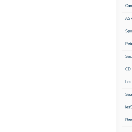
Can
ASP
Spor
Pet
Sec
CD 
Les
Séa
les
Rec