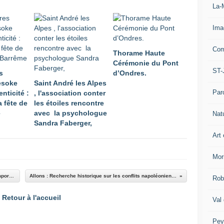
La-
Ima
Com
Thorame Haute
Cérémonie du Pont
ST-
s
d’Ondres.
Mesoke
Saint André les Alpes
Par
enticité :
, l'association conter
a fête de
les étoiles rencontre
e
avec la psychologue
Nat
Sandra Faberger,
Art 
Mor
Médiathèque de Barrême: Service de prêt à emporter
Allons : Recherche historique sur les conflits napoléonien ...
Rob
Retour à l'accueil
Val
Pey