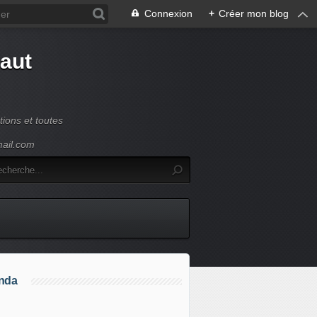
Connexion
+
Créer mon blog
Haut
ions et toutes
mail.com
nda