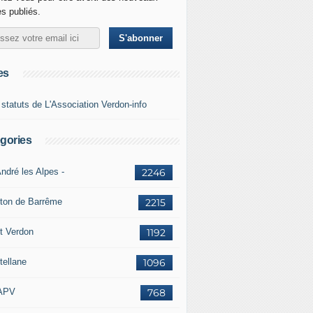
es publiés.
es
 statuts de L'Association Verdon-info
gories
ndré les Alpes -
2246
ton de Barrême
2215
t Verdon
1192
tellane
1096
APV
768