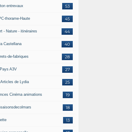
ton entrevaux
53
C-thorame-Haute
45
t - Nature - itinéraires
44
ra Castellana
40
rets-de-fabriques
28
Pays A3V
27
 Articles de Lydia
25
nces Cinéma animations
19
5saisonsdecolmars
18
ette
13