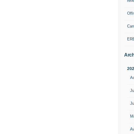
refl
Off
Can
ER
Arch
20
A
Ju
Ju
M
Av