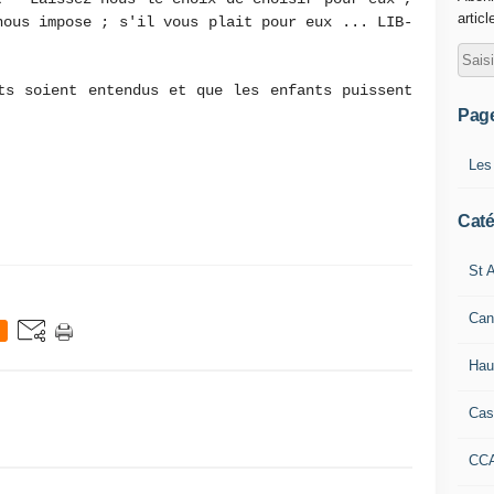
articl
nous impose ; s'il vous plait pour eux ... LIB-
ts soient entendus et que les enfants puissent
Pag
Les
Caté
St A
Can
Hau
Cas
CC