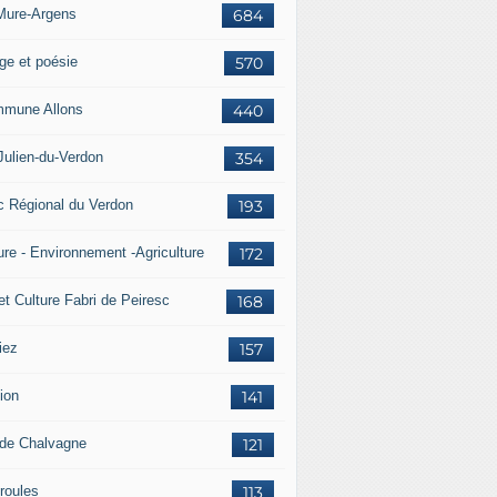
Mure-Argens
684
ge et poésie
570
mune Allons
440
Julien-du-Verdon
354
c Régional du Verdon
193
ure - Environnement -Agriculture
172
et Culture Fabri de Peiresc
168
iez
157
ion
141
 de Chalvagne
121
roules
113