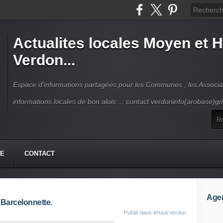
Actualites locales Moyen et 
Verdon...
Espace d'informations partagées pour les Communes , les Associat
informations locales de bon alois ... contact verdoninfo(arobase)g
HE
CONTACT
Age
 Barcelonnette.
Publié dans
#Haut Verdon