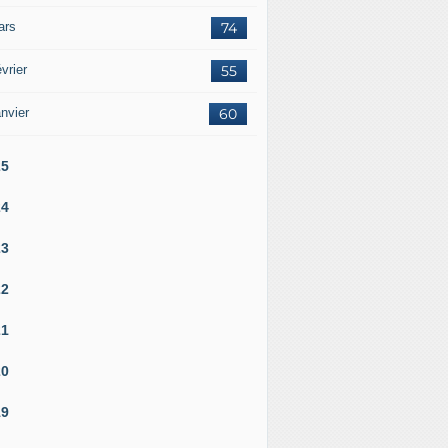
ars
74
vrier
55
nvier
60
25
24
23
22
21
20
19