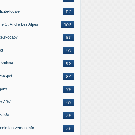
icité-locale
110
rie St Andre Les Alpes
106
teur-ccapv
101
ot
97
bruisse
96
rnal-pdf
84
gons
78
s A3V
67
h-info
58
ociation-verdon-info
56