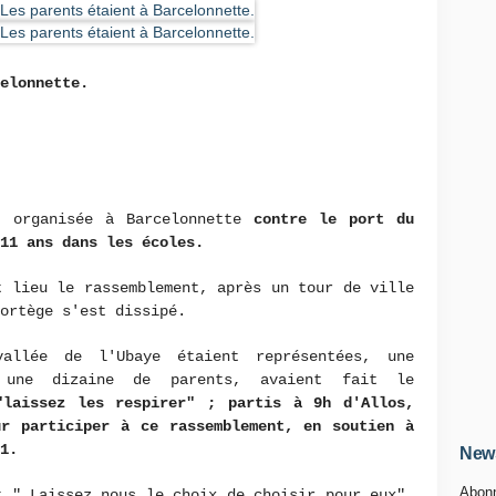
elonnette.
t organisée à Barcelonnette
contre le port du
11 ans dans les écoles.
t lieu le rassemblement, après un tour de ville
ortège s'est dissipé.
allée de l'Ubaye étaient représentées, une
 une dizaine de parents, avaient fait le
"laissez les respirer" ; partis à 9h d'Allos,
ur participer à ce rassemblement, en soutien à
1.
News
Abonn
t " Laissez nous le choix de choisir pour eux",