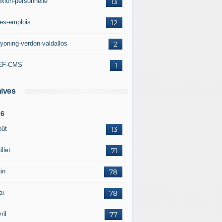
exion-personnelle
13
res-emplois
12
yoning-verdon-valdallos
2
EF-CMS
1
ives
26
oût
13
illet
71
in
78
ai
78
ril
77