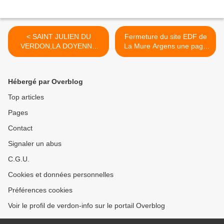
< SAINT JULIEN DU
Fermeture du site EDF de
VERDON,LA DOYENNE
La Mure Argens une page
S’EN EST ALLEE…..
se tourne >
Hébergé par Overblog
Top articles
Pages
Contact
Signaler un abus
C.G.U.
Cookies et données personnelles
Préférences cookies
Voir le profil de verdon-info sur le portail Overblog