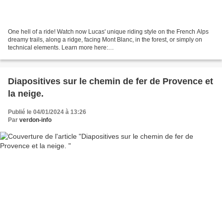
One hell of a ride! Watch now Lucas' unique riding style on the French Alps
dreamy trails, along a ridge, facing Mont Blanc, in the forest, or simply on
technical elements. Learn more here:
https://www.boldcycles.com/video/bold/roads-to-the-ridge-lucas-monetti...
Diapositives sur le chemin de fer de Provence et
la neige.
Publié le 04/01/2024 à 13:26
Par
verdon-info