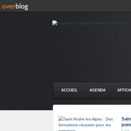
ACCUEIL
AGENDA
AFFIC
Sain
pom
9 Juin