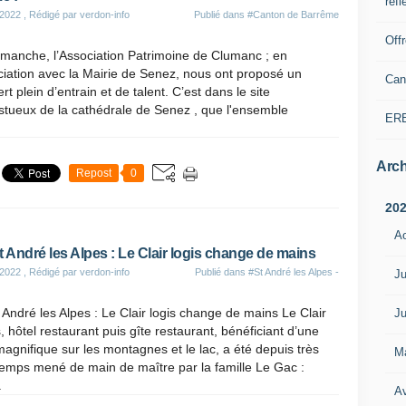
refl
 2022
, Rédigé par verdon-info
Publié dans
#Canton de Barrême
Off
imanche, l’Association Patrimoine de Clumanc ; en
iation avec la Mairie de Senez, nous ont proposé un
Can
rt plein d’entrain et de talent. C’est dans le site
stueux de la cathédrale de Senez , que l'ensemble
ER
Arch
Repost
0
20
A
t André les Alpes : Le Clair logis change de mains
 2022
, Rédigé par verdon-info
Publié dans
#St André les Alpes -
Ju
 André les Alpes : Le Clair logis change de mains Le Clair
Ju
, hôtel restaurant puis gîte restaurant, bénéficiant d’une
agnifique sur les montagnes et le lac, a été depuis très
M
emps mené de main de maître par la famille Le Gac :
.
Av