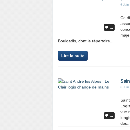
6 Juin
Ce d
assoc
…
conce
maje
Boulgadis, dont le répertoire...
Lire la suite
Sain
6 Juin
Saint
Logis
vue m
…
longt
des..