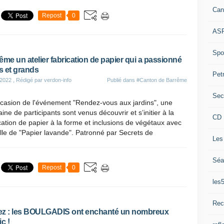
Can
Repost
0
ASP
Spor
ême un atelier fabrication de papier qui a passionné
ts et grands
Pet
 2022
, Rédigé par verdon-info
Publié dans
#Canton de Barrême
Sec
ccasion de l'événement "Rendez-vous aux jardins", une
aine de participants sont venus découvrir et s’initier à la
CD 
cation de papier à la forme et inclusions de végétaux avec
le de "Papier lavande". Patronné par Secrets de
Les
Séa
Repost
0
les
Rec
z : les BOULGADIS ont enchanté un nombreux
c !