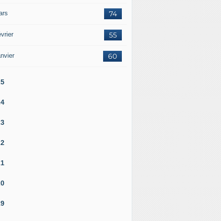
ars
74
vrier
55
nvier
60
25
24
23
22
21
20
19