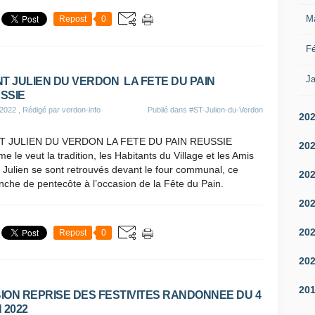
M
Repost
0
Fé
Ja
NT JULIEN DU VERDON LA FETE DU PAIN
SSIE
 2022
, Rédigé par verdon-info
Publié dans
#ST-Julien-du-Verdon
20
T JULIEN DU VERDON LA FETE DU PAIN REUSSIE
20
 le veut la tradition, les Habitants du Village et les Amis
 Julien se sont retrouvés devant le four communal, ce
20
che de pentecôte à l’occasion de la Fête du Pain.
20
20
Repost
0
20
20
ION REPRISE DES FESTIVITES RANDONNEE DU 4
 2022