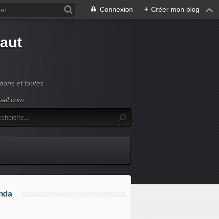
Connexion
+
Créer mon blog
Haut
ions et toutes
mail.com
nda