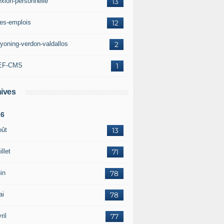
exion-personnelle
13
res-emplois
12
yoning-verdon-valdallos
2
EF-CMS
1
ives
26
oût
13
illet
71
in
78
ai
78
ril
77