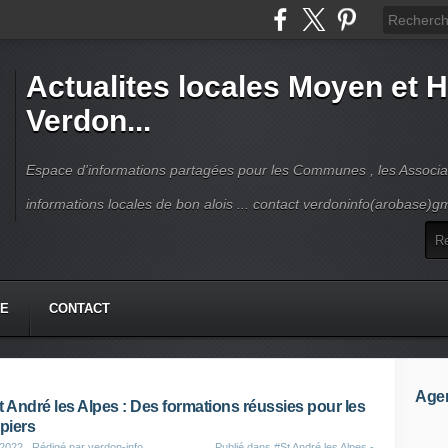
Actualites locales Moyen et 
Verdon...
Espace d'informations partagées pour les Communes , les Associat
informations locales de bon alois ... contact verdoninfo(arobase)g
HE
CONTACT
Age
t André les Alpes : Des formations réussies pour les
piers
 2022
, Rédigé par verdon-info
Publié dans
#St André les Alpes -