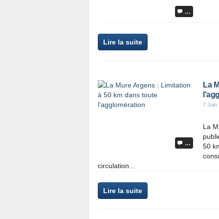
…
Lire la suite
La M
l'ag
7 Juin
La Mu
publi
…
50 km
consu
circulation...
Lire la suite