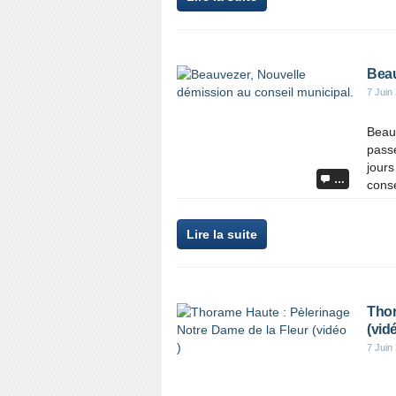
Beau
7 Juin
Beau
passe
jours
…
conse
Lire la suite
Thor
(vidé
7 Juin