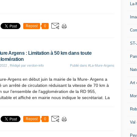
La-
Ima
Repost
0
Com
ST-
ure Argens : Limitation à 50 km dans toute
Par
glomération
 2022
, Rédigé par verdon-info
Publié dans
#La-Mure-Argens
Nat
re-Argens en début juin la mairie de la Mure- Argens a
Art 
é un arrêté de circulation réduisant la vitesse de 70 km à
 sur l’ensemble de l'agglomération de la RD 955,
Mor
ltable et affiché en mairie nous indique le secrétariat. La
Rob
Repost
0
Val
Pey