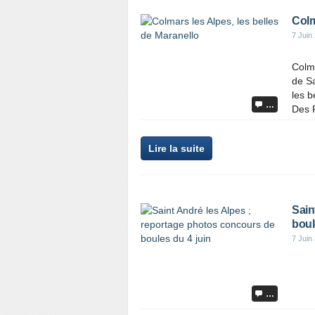
Colm
7 Juin
Colma
de Sa
les b
…
Des F
Lire la suite
Sain
boul
7 Juin
…