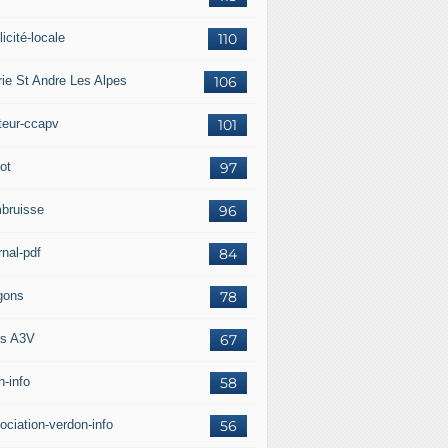
icité-locale
110
rie St Andre Les Alpes
106
teur-ccapv
101
ot
97
bruisse
96
rnal-pdf
84
gons
78
s A3V
67
h-info
58
ociation-verdon-info
56