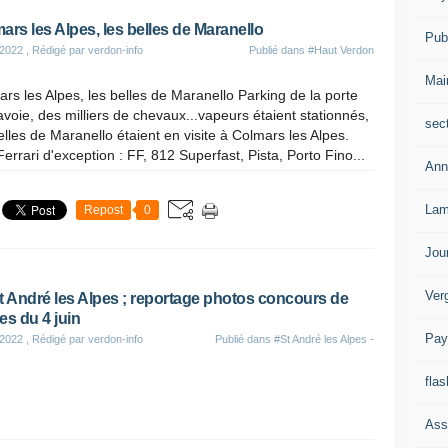
ars les Alpes, les belles de Maranello
Publ
 2022
, Rédigé par verdon-info
Publié dans
#Haut Verdon
Mai
rs les Alpes, les belles de Maranello Parking de la porte
voie, des milliers de chevaux...vapeurs étaient stationnés,
sec
elles de Maranello étaient en visite à Colmars les Alpes.
errari d'exception : FF, 812 Superfast, Pista, Porto Fino...
Ann
Lam
Repost
0
Jou
Ver
t André les Alpes ; reportage photos concours de
es du 4 juin
Pay
 2022
, Rédigé par verdon-info
Publié dans
#St André les Alpes -
flas
Ass