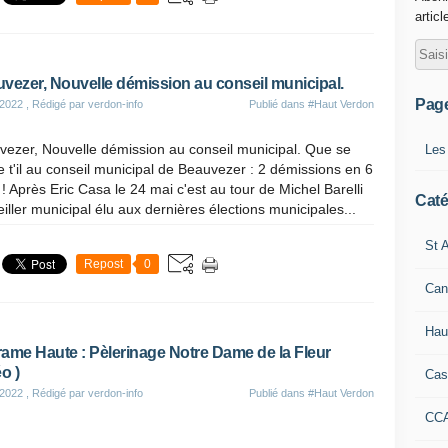
articl
vezer, Nouvelle démission au conseil municipal.
Pag
 2022
, Rédigé par verdon-info
Publié dans
#Haut Verdon
vezer, Nouvelle démission au conseil municipal. Que se
Les
 t'il au conseil municipal de Beauvezer : 2 démissions en 6
 ! Après Eric Casa le 24 mai c'est au tour de Michel Barelli
Caté
iller municipal élu aux dernières élections municipales...
St A
Repost
0
Can
Hau
ame Haute : Pèlerinage Notre Dame de la Fleur
o )
Cas
 2022
, Rédigé par verdon-info
Publié dans
#Haut Verdon
CC