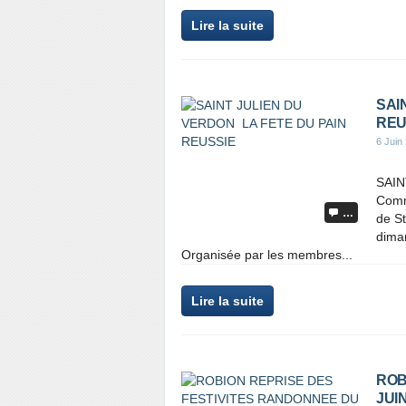
Lire la suite
SAI
REU
6 Juin
SAIN
Comme
…
de St
diman
Organisée par les membres...
Lire la suite
ROB
JUIN