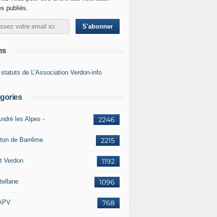
es publiés.
es
 statuts de L'Association Verdon-info
gories
ndré les Alpes -
2246
ton de Barrême
2215
t Verdon
1192
tellane
1096
APV
768