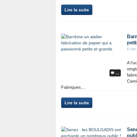
Lire la suite
Barr
peti
6 Juin
A l'o
vingt
…
fabri
Camil
Fabriques,...
Lire la suite
Sene
publi