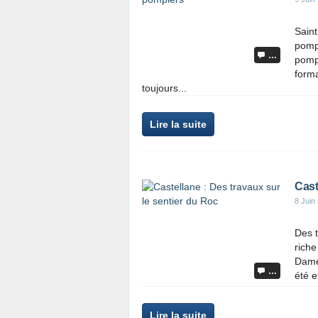
Saint
pomp
…
pompi
forma
toujours...
Lire la suite
Cast
8 Juin
Des t
riche
Dame 
…
été e
Lire la suite