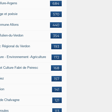
Mure-Argens
684
ge et poésie
570
mune Allons
440
Julien-du-Verdon
354
c Régional du Verdon
193
ure - Environnement -Agriculture
172
et Culture Fabri de Peiresc
168
iez
157
ion
141
 de Chalvagne
121
roules
113