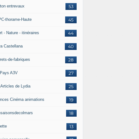
ton entrevaux
53
C-thorame-Haute
45
t - Nature - itinéraires
44
ra Castellana
40
rets-de-fabriques
28
Pays A3V
27
 Articles de Lydia
25
nces Cinéma animations
19
5saisonsdecolmars
18
ette
13