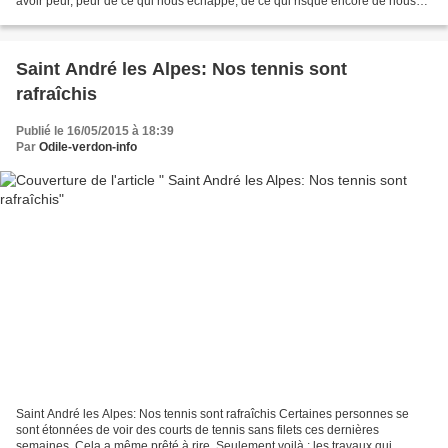
avoir peur, peur de ce qui nous échappe, de ce qui risque encore de nous
échapper...Même le sommeil est...
Saint André les Alpes: Nos tennis sont
rafraîchis
Publié le 16/05/2015 à 18:39
Par
Odile-verdon-info
Saint André les Alpes: Nos tennis sont rafraîchis Certaines personnes se
sont étonnées de voir des courts de tennis sans filets ces dernières
semaines. Cela a même prêté à rire. Seulement voilà : les travaux qui