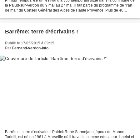
Primus Tempus, est un festival d’art contemporain situé dans la commune de
la Palud-sur-Verdon du 9 mai au 27 mai, il fait partie du programme de "l'art
de mai" du Conseil Général des Alpes de Haute Provence. Plus de 40
artistes se donnent la main pour...
Barrême: terre d’écrivains !
Publié le 17/05/2015 à 09:15
Par
Fernand-verdon-info
Barrême : terre d'écrivains ! Patrick René Sarméjane, époux de Manon
Torielli, est né en 1961 à Marseille où il travaille comme éducateur. Il peint et