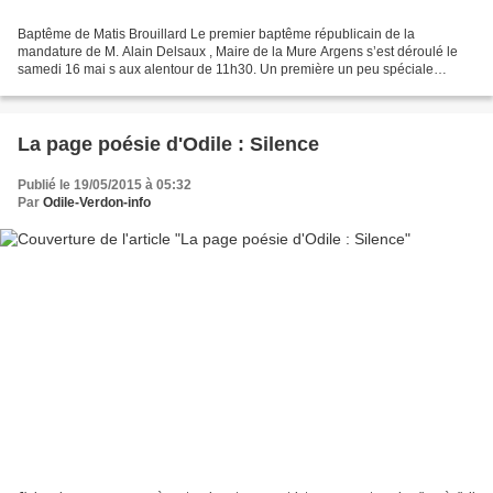
Baptême de Matis Brouillard Le premier baptême républicain de la
mandature de M. Alain Delsaux , Maire de la Mure Argens s’est déroulé le
samedi 16 mai s aux alentour de 11h30. Un première un peu spéciale
puisque c’était le baptême de Matis, un des petits...
La page poésie d'Odile : Silence
Publié le 19/05/2015 à 05:32
Par
Odile-Verdon-info