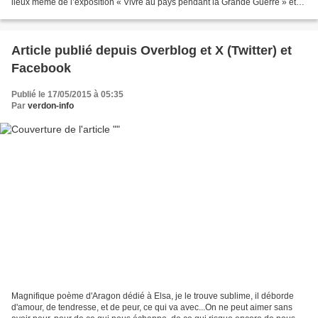
lieux même de l’exposition « Vivre au pays pendant la Grande Guerre » et
toujours dans le cadre du projet...
Article publié depuis Overblog et X (Twitter) et
Facebook
Publié le 17/05/2015 à 05:35
Par
verdon-info
Magnifique poème d'Aragon dédié à Elsa, je le trouve sublime, il déborde
d'amour, de tendresse, et de peur, ce qui va avec...On ne peut aimer sans