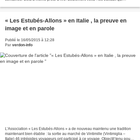
devaient être effectués l'ont été avec...
« Les Estubés-Allons » en Italie , la preuve en
image et en parole
Publié le 16/05/2015 à 12:28
Par
verdon-info
L’Association « Les Estubés-Allons » a de nouveau maintenu une tradition
maintenant bien établie : la sortie au marché de Vintimille (Vintimiglia –
Italie) 46 intrépides voyageurs ont participé à ce voyage. Objectif tenu pour