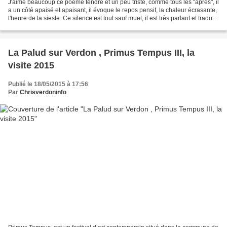
J'aime beaucoup ce poème tendre et un peu triste, comme tous les "après", il
a un côté apaisé et apaisant, il évoque le repos pensif, la chaleur écrasante,
l'heure de la sieste. Ce silence est tout sauf muet, il est très parlant et traduit
une foule de...
La Palud sur Verdon , Primus Tempus III, la
visite 2015
Publié le 18/05/2015 à 17:56
Par
Chrisverdoninfo