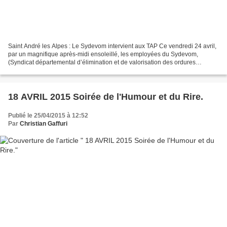
Saint André les Alpes : Le Sydevom intervient aux TAP Ce vendredi 24 avril,
par un magnifique après-midi ensoleillé, les employées du Sydevom,
(Syndicat départemental d’élimination et de valorisation des ordures
ménagères), Emilie Ange et Cécile Lediouron,...
18 AVRIL 2015 Soirée de l'Humour et du Rire.
Publié le 25/04/2015 à 12:52
Par
Christian Gaffuri