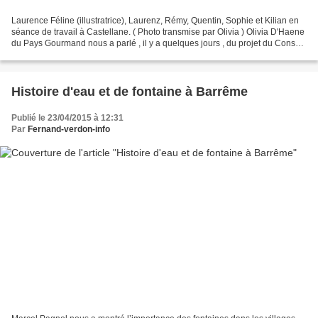
Laurence Féline (illustratrice), Laurenz, Rémy, Quentin, Sophie et Kilian en
séance de travail à Castellane. ( Photo transmise par Olivia ) Olivia D'Haene
du Pays Gourmand nous a parlé , il y a quelques jours , du projet du Conseil
Général Jeune, sur...
Histoire d'eau et de fontaine à Barrême
Publié le 23/04/2015 à 12:31
Par
Fernand-verdon-info