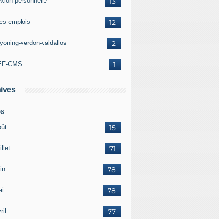
exion-personnelle
13
res-emplois
12
yoning-verdon-valdallos
2
EF-CMS
1
ives
26
oût
15
illet
71
in
78
ai
78
ril
77