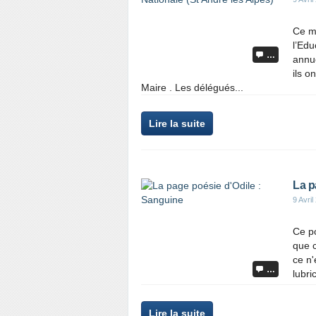
Ce m
l’Edu
…
annue
ils o
Maire . Les délégués...
Lire la suite
La p
9 Avril
Ce p
que c
ce n'
…
lubri
Lire la suite