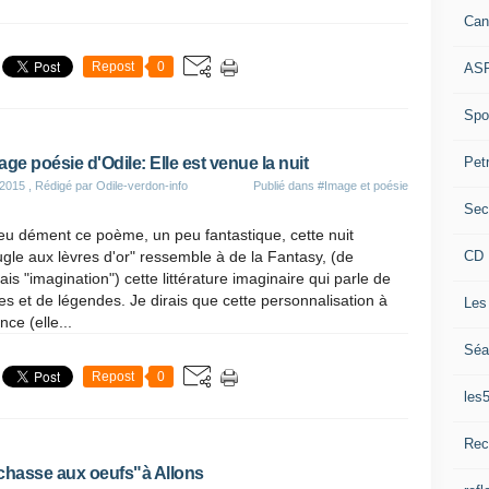
Can
Repost
0
ASP
Spor
Pet
age poésie d'Odile: Elle est venue la nuit
 2015
, Rédigé par Odile-verdon-info
Publié dans
#Image et poésie
Sec
eu dément ce poème, un peu fantastique, cette nuit
CD 
gle aux lèvres d'or" ressemble à de la Fantasy, (de
lais "imagination") cette littérature imaginaire qui parle de
s et de légendes. Je dirais que cette personnalisation à
Les
nce (elle...
Séa
Repost
0
les
Rec
chasse aux oeufs"à Allons