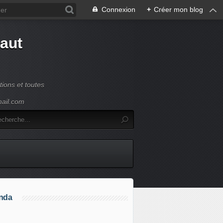
Connexion
+
Créer mon blog
Haut
ions et toutes
mail.com
nda