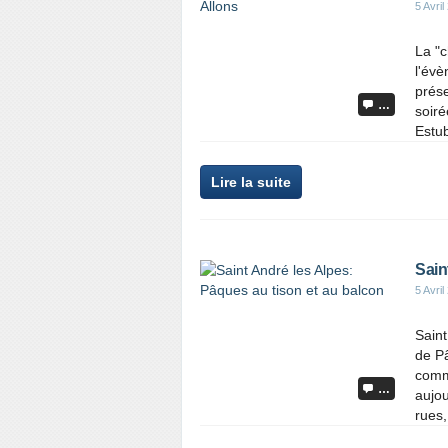
5 Avril
La "c
l'évè
prése
…
soiré
Estub
Lire la suite
Sain
5 Avril
Saint
de Pâ
comme
…
aujou
rues,