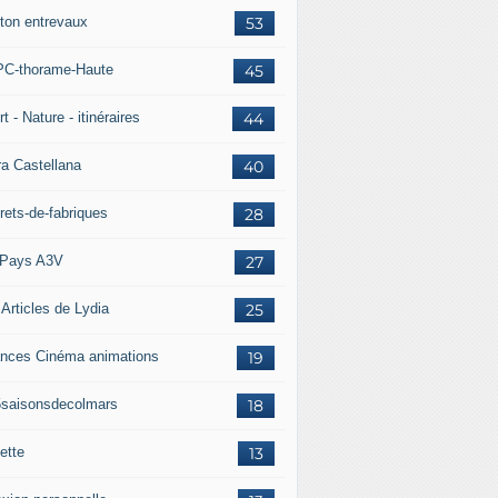
ton entrevaux
53
C-thorame-Haute
45
t - Nature - itinéraires
44
ra Castellana
40
rets-de-fabriques
28
Pays A3V
27
 Articles de Lydia
25
nces Cinéma animations
19
5saisonsdecolmars
18
ette
13