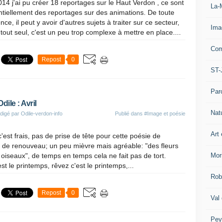
14 j'ai pu créer 18 reportages sur le Haut Verdon , ce sont
La-
tiellement des reportages sur des animations. De toute
nce, il peut y avoir d'autres sujets à traiter sur ce secteur,
Ima
tout seul, c'est un peu trop complexe à mettre en place....
Com
Repost
0
ST-
Par
dile : Avril
Nat
digé par Odile-verdon-info
Publié dans
#Image et poésie
Art 
c'est frais, pas de prise de tête pour cette poésie de
 de renouveau; un peu mièvre mais agréable: "des fleurs
Mor
s oiseaux", de temps en temps cela ne fait pas de tort.
st le printemps, rêvez c'est le printemps,...
Rob
Repost
0
Val
Pey