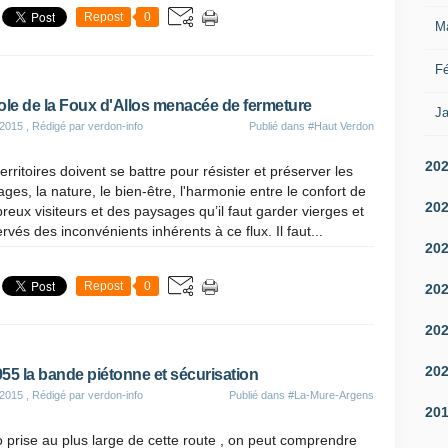
Repost
0
M
Fé
ole de la Foux d'Allos menacée de fermeture
Ja
 2015
, Rédigé par verdon-info
Publié dans
#Haut Verdon
20
erritoires doivent se battre pour résister et préserver les
ges, la nature, le bien-être, l'harmonie entre le confort de
20
eux visiteurs et des paysages qu’il faut garder vierges et
rvés des inconvénients inhérents à ce flux. Il faut...
20
Repost
0
20
20
20
55 la bande piétonne et sécurisation
 2015
, Rédigé par verdon-info
Publié dans
#La-Mure-Argens
20
 prise au plus large de cette route , on peut comprendre