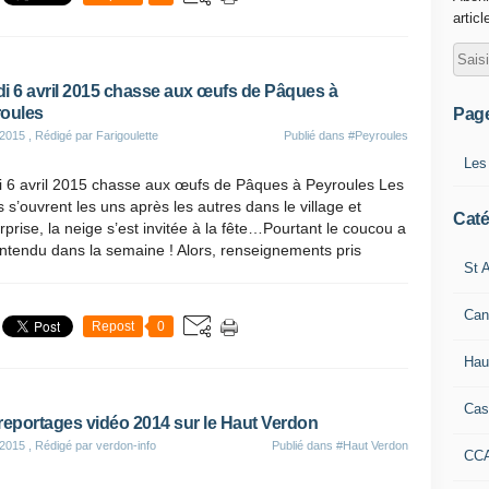
articl
i 6 avril 2015 chasse aux œufs de Pâques à
oules
Pag
 2015
, Rédigé par Farigoulette
Publié dans
#Peyroules
Les
i 6 avril 2015 chasse aux œufs de Pâques à Peyroules Les
s s’ouvrent les uns après les autres dans le village et
Caté
prise, la neige s’est invitée à la fête…Pourtant le coucou a
ntendu dans la semaine ! Alors, renseignements pris
St A
Can
Repost
0
Hau
Cas
reportages vidéo 2014 sur le Haut Verdon
 2015
, Rédigé par verdon-info
Publié dans
#Haut Verdon
CC