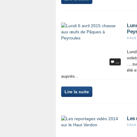
Lund
Peyr
8 Avril
Lund
volet
…
….sur
été e
auprès...
Lire la suite
Les 
8 Avril