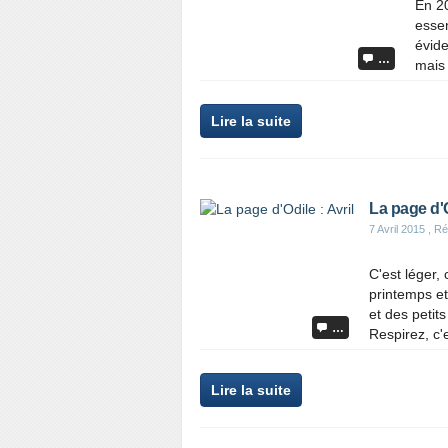
En 20
essen
évide
…
mais 
Lire la suite
La page d'O
7 Avril 2015
, Ré
C'est léger, 
printemps et
et des petit
…
Respirez, c'e
Lire la suite