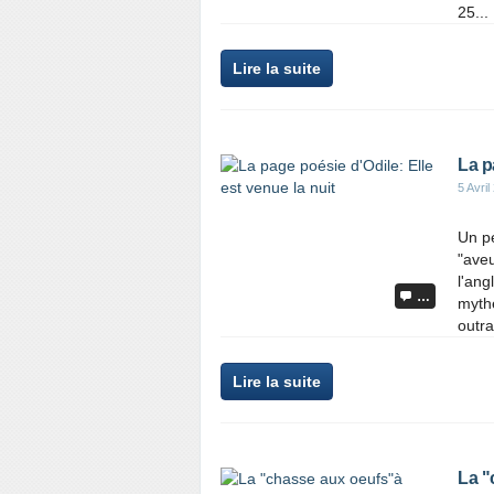
25...
Lire la suite
La p
5 Avril
Un p
"aveu
l'ang
…
mythe
outra
Lire la suite
La "