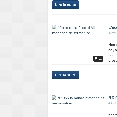
Lire la suite
L'éc
4 Avril
Nos t
paysa
nombr
…
prése
Lire la suite
RD 9
4 Avril
photo