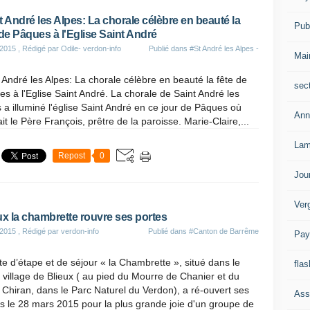
t André les Alpes: La chorale célèbre en beauté la
Publ
 de Pâques à l'Eglise Saint André
 2015
, Rédigé par Odile- verdon-info
Publié dans
#St André les Alpes -
Mai
 André les Alpes: La chorale célèbre en beauté la fête de
sec
s à l'Eglise Saint André. La chorale de Saint André les
 a illuminé l'église Saint André en ce jour de Pâques où
Ann
iait le Père François, prêtre de la paroisse. Marie-Claire,...
Lam
Repost
0
Jou
Ver
ux la chambrette rouvre ses portes
 2015
, Rédigé par verdon-info
Publié dans
#Canton de Barrême
Pay
te d’étape et de séjour « la Chambrette », situé dans le
flas
 village de Blieux ( au pied du Mourre de Chanier et du
Chiran, dans le Parc Naturel du Verdon), a ré-ouvert ses
Ass
s le 28 mars 2015 pour la plus grande joie d'un groupe de