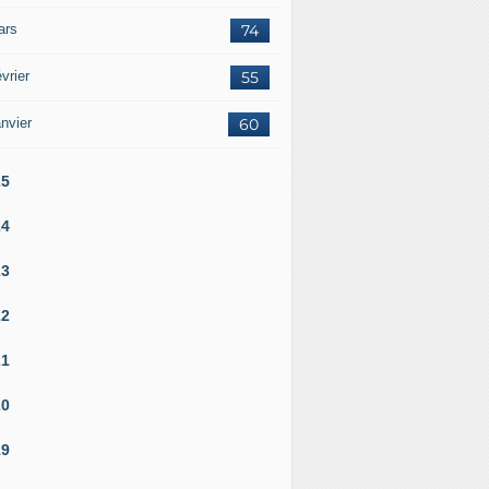
ars
74
vrier
55
nvier
60
25
24
23
22
21
20
19