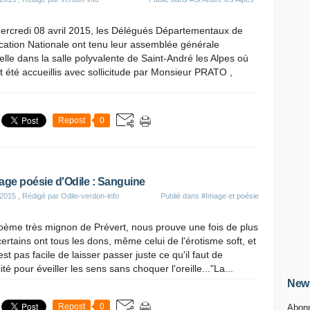
ercredi 08 avril 2015, les Délégués Départementaux de
cation Nationale ont tenu leur assemblée générale
lle dans la salle polyvalente de Saint-André les Alpes où
nt été accueillis avec sollicitude par Monsieur PRATO ,
Repost
0
age poésie d'Odile : Sanguine
 2015
, Rédigé par Odile-verdon-info
Publié dans
#Image et poésie
oème très mignon de Prévert, nous prouve une fois de plus
ertains ont tous les dons, même celui de l'érotisme soft, et
est pas facile de laisser passer juste ce qu'il faut de
cité pour éveiller les sens sans choquer l'oreille..."La...
News
Repost
0
Abonn