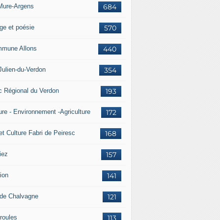
Mure-Argens
684
ge et poésie
570
mune Allons
440
Julien-du-Verdon
354
c Régional du Verdon
193
ure - Environnement -Agriculture
172
et Culture Fabri de Peiresc
168
iez
157
ion
141
 de Chalvagne
121
roules
113