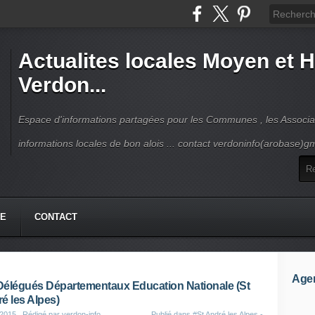
Actualites locales Moyen et 
Verdon...
Espace d'informations partagées pour les Communes , les Associat
informations locales de bon alois ... contact verdoninfo(arobase)g
HE
CONTACT
Age
élégués Départementaux Education Nationale (St
é les Alpes)
 2015
, Rédigé par verdon-info
Publié dans
#St André les Alpes -