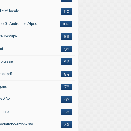
icité-locale
110
rie St Andre Les Alpes
106
teur-ccapv
101
ot
97
bruisse
96
rnal-pdf
84
gons
78
s A3V
67
h-info
58
ociation-verdon-info
56