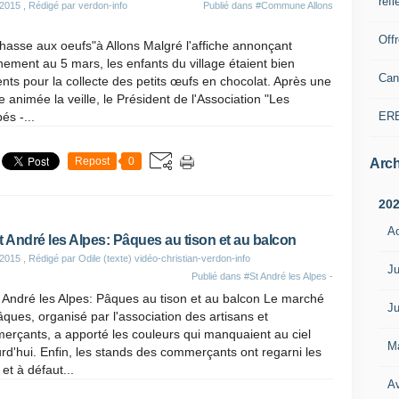
refl
 2015
, Rédigé par verdon-info
Publié dans
#Commune Allons
Off
hasse aux oeufs"à Allons Malgré l'affiche annonçant
nement au 5 mars, les enfants du village étaient bien
Can
nts pour la collecte des petits œufs en chocolat. Après une
e animée la veille, le Président de l'Association "Les
ER
és -...
Repost
0
Arch
20
A
t André les Alpes: Pâques au tison et au balcon
 2015
, Rédigé par Odile (texte) vidéo-christian-verdon-info
Ju
Publié dans
#St André les Alpes -
 André les Alpes: Pâques au tison et au balcon Le marché
Ju
ques, organisé par l'association des artisans et
rçants, a apporté les couleurs qui manquaient au ciel
M
rd'hui. Enfin, les stands des commerçants ont regarni les
 et à défaut...
Av