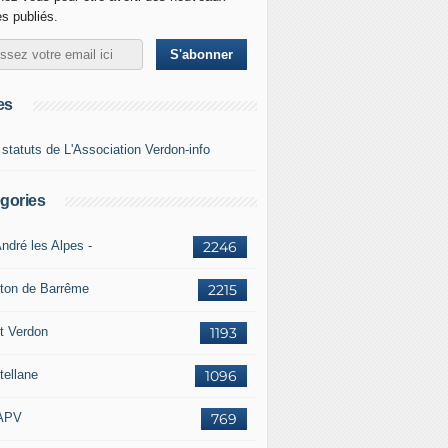
es publiés.
es
 statuts de L'Association Verdon-info
gories
ndré les Alpes -
2246
ton de Barrême
2215
t Verdon
1193
tellane
1096
APV
769