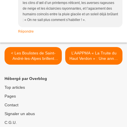
les clins d’œil d’un printemps réticent, les averses rageuses
de neige et les éclaircies rayonnantes, et l’agacement des
humains coincés entre la pluie glacée et un soleil déjà brûlant
: « On ne sait plus comment s’habiller ! ».
Répondre
< Les Boulistes de Saint-
L’AAPPMA « La Truite du
André-les-Alpes brillent
Haut Verdon » : Une année
grâce à leurs nouvelles
2025 marquée par
recrues
l’engagement et la
résilience >
Hébergé par Overblog
Top articles
Pages
Contact
Signaler un abus
C.G.U.