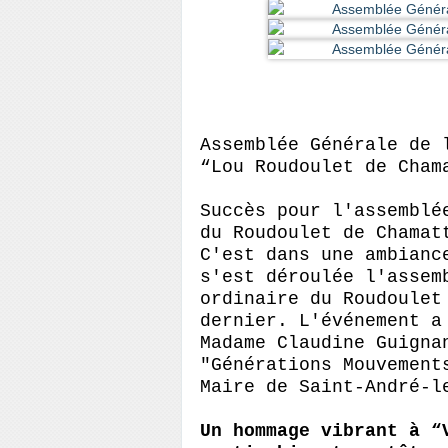
Assemblée Générale de 
“Lou
Roudoulet
de
Cham
Succès pour l'assemblé
du
Roudoulet
de
Chamat
C'est dans une ambianc
s'est déroulée l'assem
ordinaire du
Roudoulet
dernier. L'événement a
Madame Claudine Guigna
"Générations Mouvement
Maire de Saint-André-l
Un hommage vibrant à
“