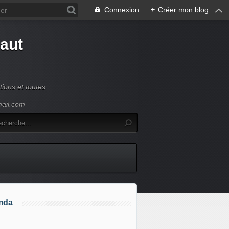
Connexion
+
Créer mon blog
Haut
ions et toutes
mail.com
nda