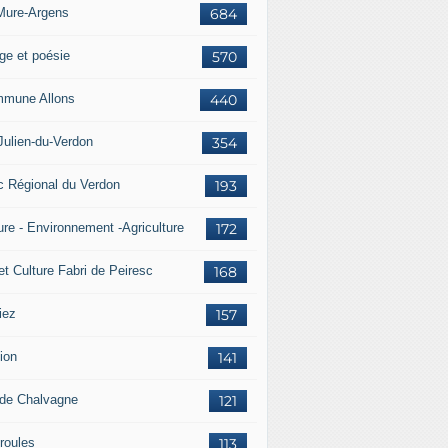
Mure-Argens
684
ge et poésie
570
mune Allons
440
Julien-du-Verdon
354
c Régional du Verdon
193
ure - Environnement -Agriculture
172
et Culture Fabri de Peiresc
168
iez
157
ion
141
 de Chalvagne
121
roules
113