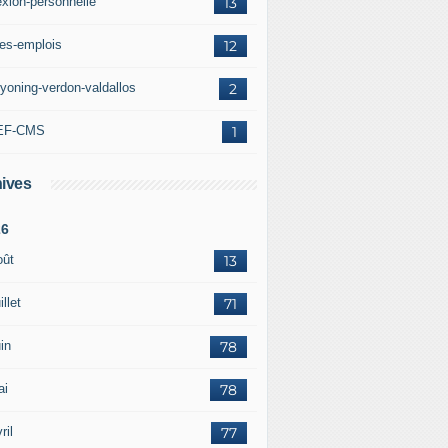
exion-personnelle
13
res-emplois
12
yoning-verdon-valdallos
2
EF-CMS
1
ives
26
oût
13
illet
71
in
78
ai
78
ril
77