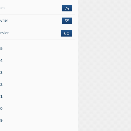
ars
74
vrier
55
nvier
60
25
24
23
22
21
20
19