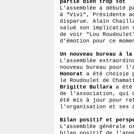
partie bien trop
tôt
L'assemblée a débuté p
à
“
Vivi
“
,
P
résident
e
a
disparue. Alain
Chaill
salué son implication 
de voir "Lou
Roudoulet
d’émotion
pour
ce momen
Un nouveau bureau à la
L'assemblée extraordin
nouveau bureau pour l'
Honorat
a été choisie 
le
Roudoulet
de
Chamat
Brigitte
Bullara
a été
de l'association, qui 
été mis à jour pour re
l'organisation et ses 
Bilan positif et persp
L'assemblée générale o
bilan positif de l'ann