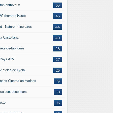
ton entrevaux
53
C-thorame-Haute
45
t - Nature - itinéraires
44
ra Castellana
40
rets-de-fabriques
28
Pays A3V
27
 Articles de Lydia
25
nces Cinéma animations
19
5saisonsdecolmars
18
ette
13