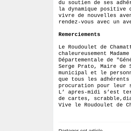
du soutien de ses adhé
la dynamique positive 
vivre de nouvelles ave
rendez-vous avec un av
Remerciements
Le
Roudoulet
de
Chamat
chaleureusement Madame
Départementale de "Gén
Serge Prato, Maire de 
municipal et le person
que tous les adhérents
procuration pour leur 
L’ apres-
midi s’est te
de cartes, scrabble,d
i
Vive le
Roudoulet
de
C