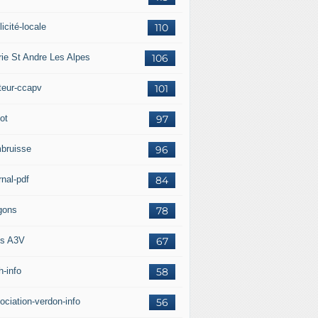
icité-locale
110
rie St Andre Les Alpes
106
teur-ccapv
101
ot
97
bruisse
96
rnal-pdf
84
gons
78
s A3V
67
h-info
58
ociation-verdon-info
56