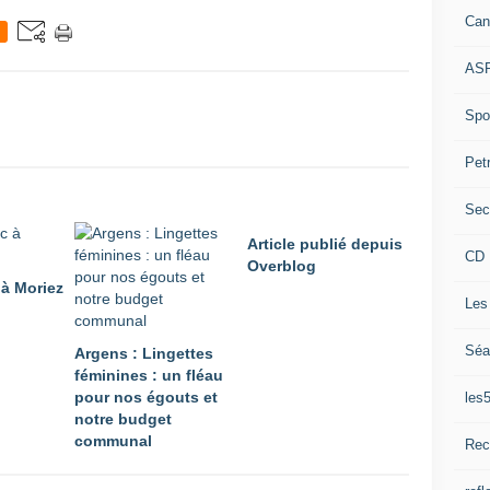
Can
ASP
Spor
Pet
Sec
Article publié depuis
CD 
Overblog
 à Moriez
Les
Séa
Argens : Lingettes
féminines : un fléau
pour nos égouts et
les
notre budget
communal
Rec