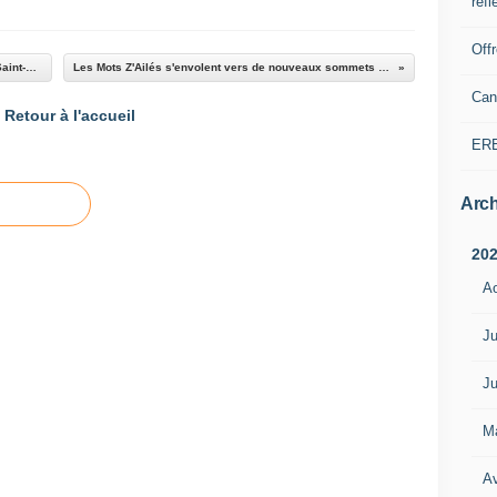
refl
Off
L'esprit de tradition et de solidarité perdure à Saint-Benoît grâce à l'entretien du canal d'arrosage
Les Mots Z'Ailés s'envolent vers de nouveaux sommets : Retour sur une aventure poétique et inspirante.
Can
Retour à l'accueil
ER
Arch
20
A
Ju
Ju
M
Av