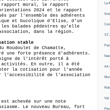
La-
 rapport moral, le rapport
orientations 2024 et le rapport
Ima
ués par l'ensemble des adhérents
ique et bucolique d'
Elise, d’un
Com
 les balades pédestres
qu’elle
ssociation
,
dans la région.
ST-
sation stable
Par
 du
Roudoulet
de
Chamatte
,
ré une forte présence d'adhérents.
Nat
oigne de l'intérêt porté à
 activités. En outre, il a été
Art 
nter la cotisation pour l'année
r l'accessibilité de l'association
Mor
Rob
Val
'est achevée sur une note
usiasme. Le nouveau
B
ureau, fort
Pey