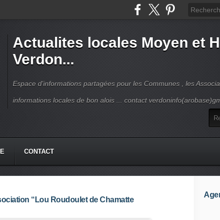
Actualites locales Moyen et 
Verdon...
Espace d'informations partagées pour les Communes , les Associat
informations locales de bon alois ... contact verdoninfo(arobase)g
HE
CONTACT
Age
iation “Lou Roudoulet de Chamatte