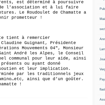
rents, est déterminé à poursuivre
de l'association et à lui faire
Publ
ntures.
Le
Roudoulet
de
Chamatte
a
enir prometteur !
Mai
sec
te
tient à remercier
Ann
 Claudine Guignant, Présidente
érations Mouvements 04", Monsieur
Lam
Saint André les Alpes,
le Conseil
nel communal pour leur aide,
ainsi
Jou
 présents ou ayant donné
soutien et leur implication.
Ver
rminée par les traditionnels jeux
amino…etc
, ainsi que d’un goûter.
Pay
hamatte
!
flas
Ass