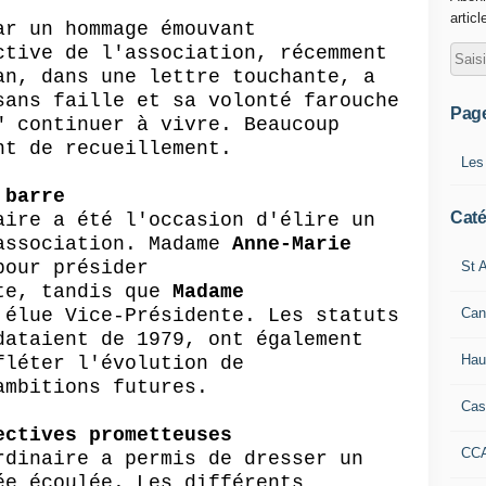
articl
ar un hommage émouvant
ctive de l'association
,
récemment
an
, dans une lettre touchante, a
sans faille et sa volonté farouche
Pag
" continuer à vivre.
Beaucoup
t de recueillement.
Les
 barre
Caté
aire a été l'occasion d'élire un
association. Madame
Anne-Marie
pour présider
St A
te
, tandis que
Madame
Can
 élue Vice-Présidente. Les statuts
dataient de 1979, ont également
Hau
fléter l'évolution de
ambitions futures.
Cas
ectives prometteuses
CC
rdinaire a permis de dresser un
ée écoulée. Les différents