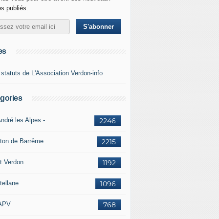
es publiés.
es
 statuts de L'Association Verdon-info
gories
ndré les Alpes -
2246
ton de Barrême
2215
t Verdon
1192
tellane
1096
APV
768