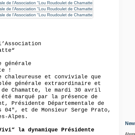
l’Association
atte
“
e générale
te
!
e chaleureuse et conviviale que
blée générale extraordinaire et
de
Chamatte
, le mardi 30 avril
 été marqué par la présence de
nt, Présidente Départementale de
s 04", et de Monsieur Serge Prato,
es-Alpes.
News
Vivi
“
la dynamique
P
résidente
Abonn