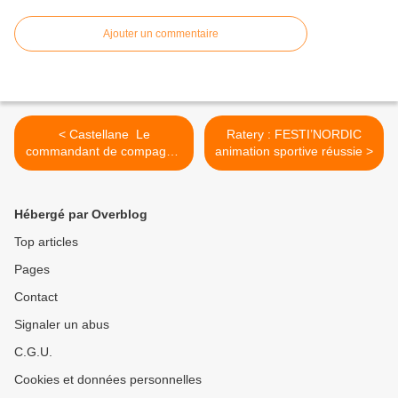
Ajouter un commentaire
< Castellane Le
Ratery : FESTI’NORDIC
commandant de compagnie
animation sportive réussie >
de gendarmerie de
Castellane Laurent Pons
prend sa retraite
Hébergé par Overblog
Top articles
Pages
Contact
Signaler un abus
C.G.U.
Cookies et données personnelles