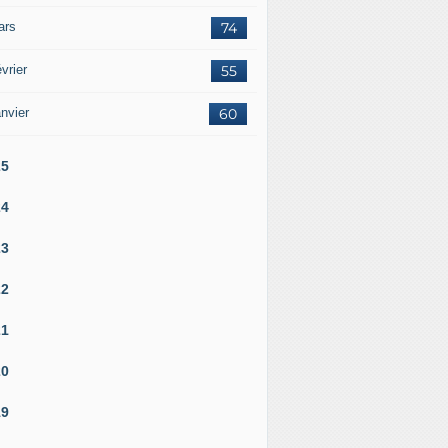
ars
74
vrier
55
nvier
60
25
24
23
22
21
20
19