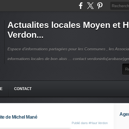
Actualites locales Moyen et 
Verdon...
Espace d'informations partagées pour les Communes , les Associat
informations locales de bon alois ... contact verdoninfo(arobase)g
HE
CONTACT
Age
aite de Michel Mané
Publié dans
#Haut Verdon