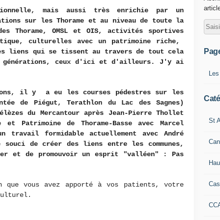
articl
ionnelle, mais aussi très enrichie par un
ations sur les Thorame et au niveau de toute la
des Thorame, OMSL et OIS, activités sportives
tique, culturelles avec un patrimoine riche,
Pag
es liens qui se tissent au travers de tout cela
 générations, ceux d'ici et d'ailleurs. J'y ai
Les
ions, il y a eu les courses pédestres sur les
Caté
ntée de Piégut, Terathlon du Lac des Sagnes)
élèzes du Mercantour après Jean-Pierre Thollet
St A
e et Patrimoine de Thorame-Basse avec Marcel
n travail formidable actuellement avec André
Can
e souci de créer des liens entre les communes,
her et de promouvoir un esprit "valléen" : Pas
Hau
Cas
n que vous avez apporté à vos patients, votre
culturel.
CC