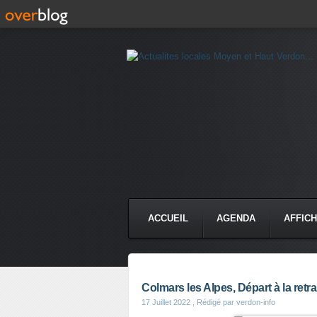
ACCUEIL
AGENDA
AFFIC
Colmars les Alpes, Départ à la retr
17 Juillet 2022
, Rédigé par verdon-info