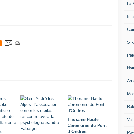
La-
Ima
Com
ST-
Par
Nat
Art 
Mor
Rob
Thorame Haute
Val
Cérémonie du Pont
s
d’Ondres.
Pey