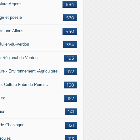
Mure-Argens
684
ge et poésie
570
mune Allons
440
Julien-du-Verdon
354
c Régional du Verdon
193
ure - Environnement -Agriculture
172
et Culture Fabri de Peiresc
168
iez
157
ion
141
 de Chalvagne
121
roules
113