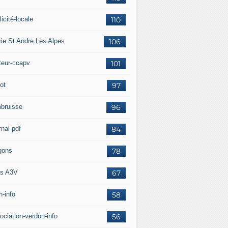
icité-locale
110
rie St Andre Les Alpes
106
teur-ccapv
101
ot
97
bruisse
96
rnal-pdf
84
gons
78
s A3V
67
h-info
58
ociation-verdon-info
56