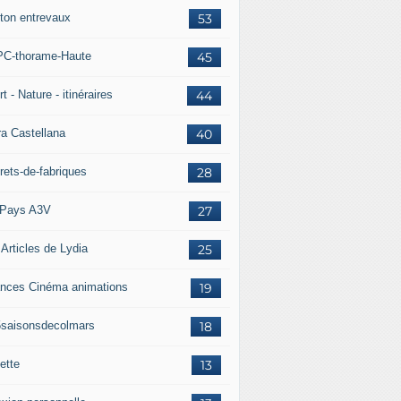
ton entrevaux
53
C-thorame-Haute
45
t - Nature - itinéraires
44
ra Castellana
40
rets-de-fabriques
28
Pays A3V
27
 Articles de Lydia
25
nces Cinéma animations
19
5saisonsdecolmars
18
ette
13