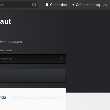
Connexion
+
Créer mon blog
Haut
ions et toutes
mail.com
nda