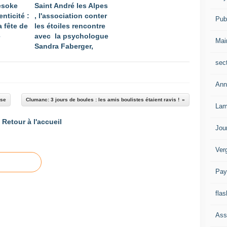
Mesoke
Saint André les Alpes
enticité :
, l'association conter
Publ
a fête de
les étoiles rencontre
e
avec la psychologue
Mai
Sandra Faberger,
sec
Ann
sse
Clumanc: 3 jours de boules : les amis boulistes étaient ravis !
Lam
Retour à l'accueil
Jou
Ver
Pay
flas
Ass