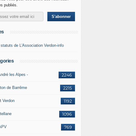
es publiés.
es
 statuts de L'Association Verdon-info
gories
ndré les Alpes -
2246
ton de Barrême
2215
t Verdon
1192
tellane
1096
APV
769