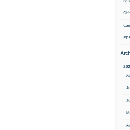
refl
Off
Can
ER
Arch
20
A
Ju
Ju
M
Av