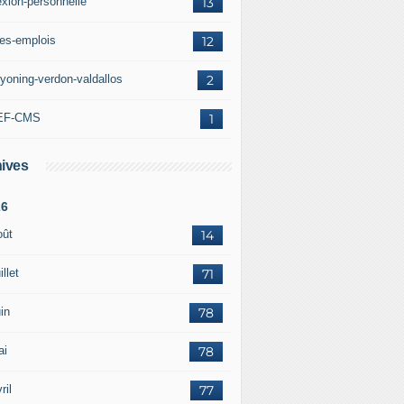
exion-personnelle
13
res-emplois
12
yoning-verdon-valdallos
2
EF-CMS
1
ives
26
oût
14
illet
71
in
78
ai
78
ril
77