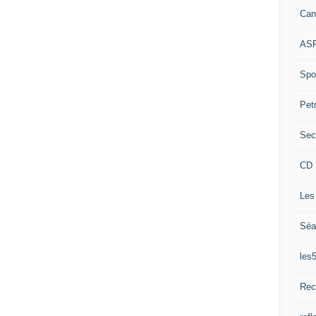
Can
ASP
Spor
Pet
Sec
CD 
Les
Séa
les
Rec