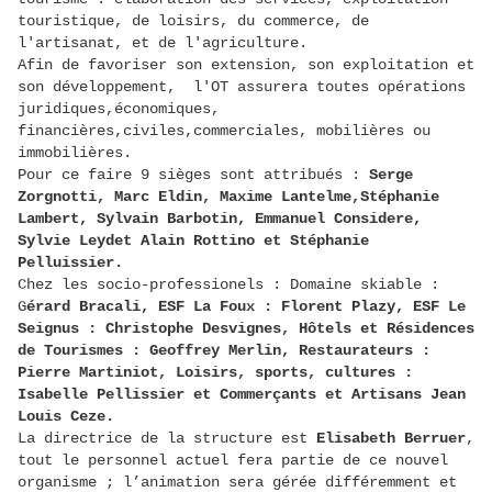
touristique, de loisirs, du commerce, de
l'artisanat, et de l'agriculture.
Afin de favoriser son extension, son exploitation et
son développement, l'OT assurera toutes opérations
juridiques,économiques,
financières,civiles,commerciales, mobilières ou
immobilières.
Pour ce faire 9 sièges sont attribués :
Serge
Zorgnotti, Marc Eldin, Maxime Lantelme,Stéphanie
Lambert, Sylvain Barbotin, Emmanuel Considere,
Sylvie Leydet Alain Rottino et Stéphanie
Pelluissier.
Chez les socio-professionels : Domaine skiable :
G
érard Bracali, ESF La Foux : Florent Plazy, ESF Le
Seignus : Christophe Desvignes, Hôtels et Résidences
de Tourismes : Geoffrey Merlin, Restaurateurs :
Pierre Martiniot, Loisirs, sports, cultures :
Isabelle Pellissier et Commerçants et Artisans Jean
Louis Ceze.
La directrice de la structure est
Elisabeth Berruer
,
tout le personnel actuel fera partie de ce nouvel
organisme ; l’animation sera gérée différemment et