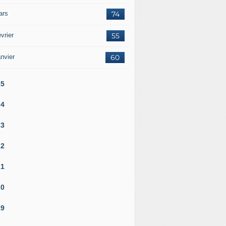
ars
74
vrier
55
nvier
60
25
24
23
22
21
20
19