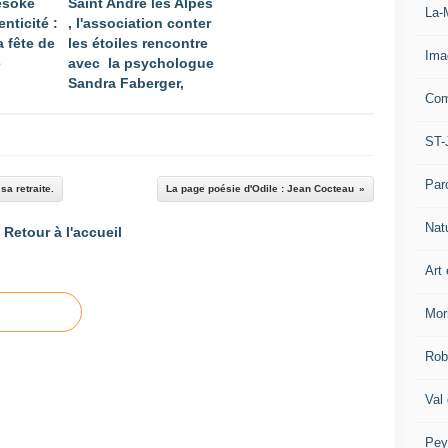
Mesoke
Saint André les Alpes
La-
enticité :
, l'association conter
a fête de
les étoiles rencontre
Ima
e
avec la psychologue
Sandra Faberger,
Com
ST-
Par
sa retraite.
La page poésie d'Odile : Jean Cocteau
Nat
Retour à l'accueil
Art 
Mor
Rob
Val
Pey