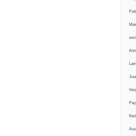
Publ
Mai
sec
Ann
Lam
Jou
Ver
Pay
flas
Ass