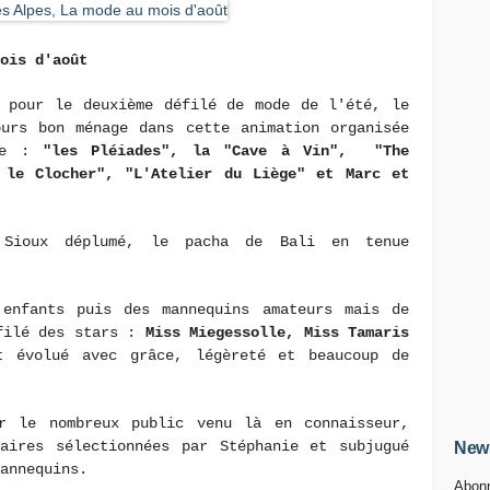
ois d'août
 pour le deuxième défilé de mode de l'été, le
ours bon ménage dans cette animation organisée
rue :
"les Pléiades", la "Cave à Vin", "The
 le Clocher", "L'Atelier du Liège" et Marc et
 Sioux déplumé, le pacha de Bali en tenue
enfants puis des mannequins amateurs mais de
éfilé des stars :
Miss Miegessolle, Miss Tamaris
t évolué avec grâce, légèreté et beaucoup de
r le nombreux public venu là en connaisseur,
taires sélectionnées par Stéphanie et subjugué
News
annequins.
Abonn