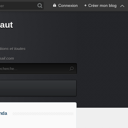
Connexion
+
Créer mon blog
Haut
ions et toutes
mail.com
nda