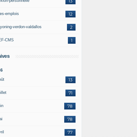
exion-personnelle
13
res-emplois
12
yoning-verdon-valdallos
2
EF-CMS
1
ives
26
oût
13
illet
71
in
78
ai
78
ril
77