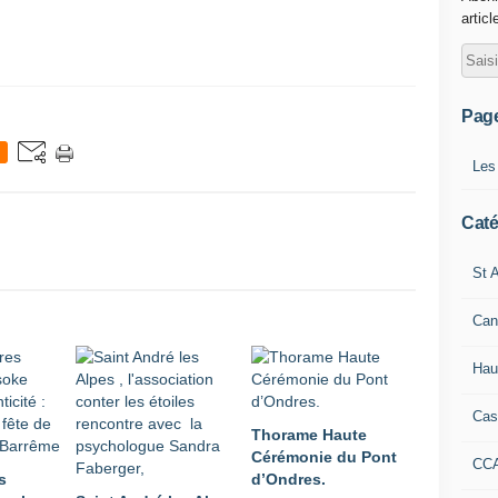
articl
Pag
Les
Caté
St A
Can
Hau
Cas
Thorame Haute
Cérémonie du Pont
CC
s
d’Ondres.