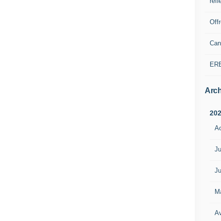
refl
Off
Can
ER
Arch
20
A
Ju
Ju
M
Av