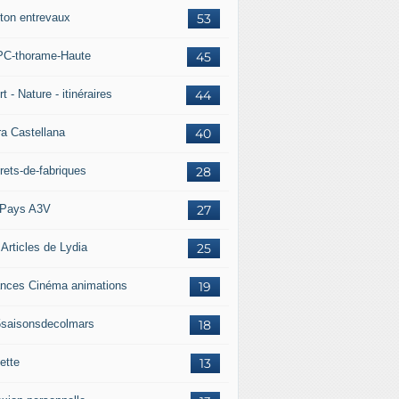
ton entrevaux
53
C-thorame-Haute
45
t - Nature - itinéraires
44
ra Castellana
40
rets-de-fabriques
28
Pays A3V
27
 Articles de Lydia
25
nces Cinéma animations
19
5saisonsdecolmars
18
ette
13