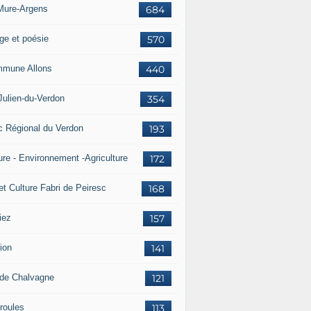
Mure-Argens
684
ge et poésie
570
mune Allons
440
Julien-du-Verdon
354
c Régional du Verdon
193
ure - Environnement -Agriculture
172
et Culture Fabri de Peiresc
168
iez
157
ion
141
 de Chalvagne
121
roules
113