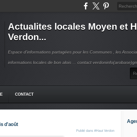
Actualites locales Moyen et 
Verdon...
Espace d'informations partagées pour les Communes , les Associat
informations locales de bon alois ... contact verdoninfo(arobase)g
HE
CONTACT
Age
s d'août
Publié dans
#Haut Verdon