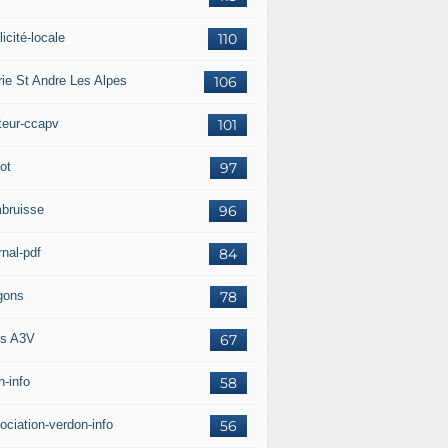
icité-locale
110
rie St Andre Les Alpes
106
teur-ccapv
101
ot
97
bruisse
96
rnal-pdf
84
gons
78
s A3V
67
h-info
58
ociation-verdon-info
56