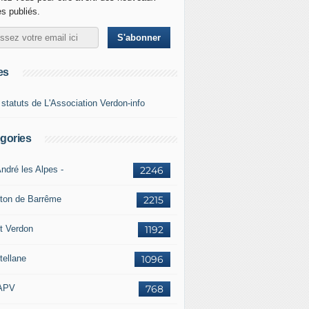
es publiés.
es
 statuts de L'Association Verdon-info
gories
ndré les Alpes -
2246
ton de Barrême
2215
t Verdon
1192
tellane
1096
APV
768