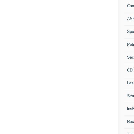
Can
ASP
Spor
Pet
Sec
CD 
Les
Séa
les
Rec