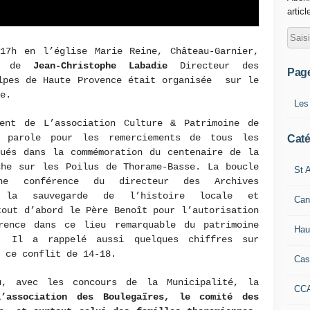
articl
17h en l’église Marie Reine, Château-Garnier,
nce de
Jean-Christophe Labadie
Directeur des
Pag
Alpes de Haute Provence était organisée sur le
e.
Les
nt de L’association Culture & Patrimoine de
 parole pour les remerciements de tous les
Caté
qués dans la commémoration du centenaire de la
che sur les Poilus de Thorame-Basse. La boucle
St A
e conférence du directeur des Archives
e la sauvegarde de l’histoire locale et
Can
tout d’abord le Père Benoît pour l’autorisation
rence dans ce lieu remarquable du patrimoine
Hau
r. Il a rappelé aussi quelques chiffres sur
 ce conflit de 14-18.
Cas
ù, avec les concours de la Municipalité, la
CC
l’association des Boulegaïres, le comité des