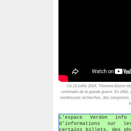
Ce 13 juillet 2014, Thorame-Basse ét
centenaire de la grande guerre. En effet
nombreuses recherches, des compromis, des
t
L'espace Verdon inf
d'informations sur le
certains billets, des ph