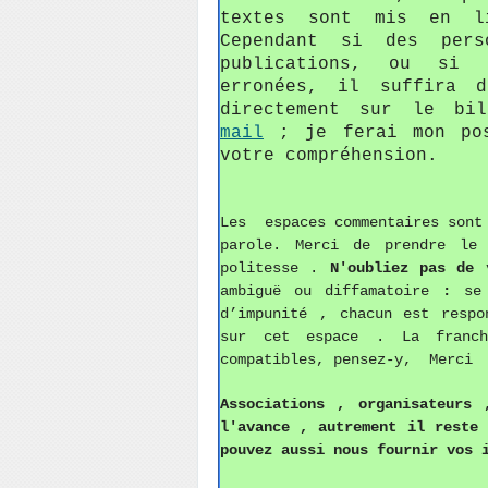
textes sont mis en li
Cependant si des pers
publications, ou si c
erronées, il suffira 
directement sur le bi
mail
; je ferai mon pos
votre compréhension.
Les espaces commentaires sont 
parole. Merci de prendre le
politesse
.
N'oubliez pas de
v
ambiguë ou diffamatoire
:
se
d’impunité , chacun est respo
sur cet espace . La franch
compatibles, pensez-y, Merci
Associations ,
o
rganisateurs 
l'avance , autrement il reste
pouvez aussi
nous fournir vos 