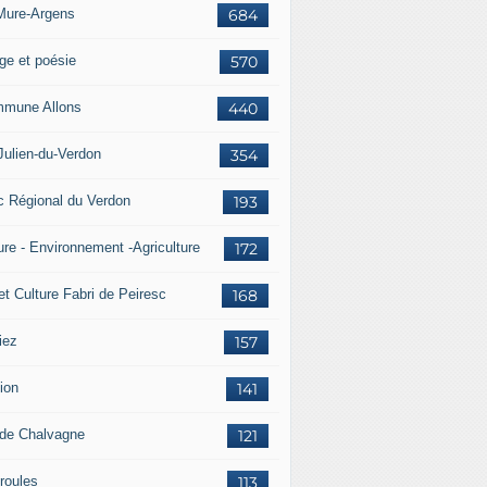
Mure-Argens
684
ge et poésie
570
mune Allons
440
Julien-du-Verdon
354
c Régional du Verdon
193
ure - Environnement -Agriculture
172
et Culture Fabri de Peiresc
168
iez
157
ion
141
 de Chalvagne
121
roules
113