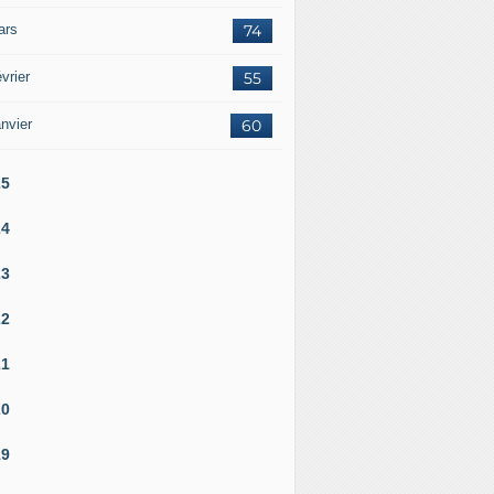
ars
74
vrier
55
nvier
60
25
24
23
22
21
20
19