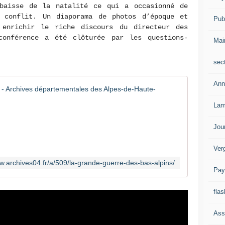
baisse de la natalité ce qui a occasionné de
 conflit. Un diaporama de photos d’époque et
Publ
 enrichir le riche discours du directeur des
conférence a été clôturée par les questions-
Mai
sec
Ann
La Grande
Lam
J
e
a
Jou
n
-
Ver
C
ww.archives04.fr/a/509/la-grande-guerre-des-bas-alpins/
h
Pay
r
i
flas
s
t
Ass
o