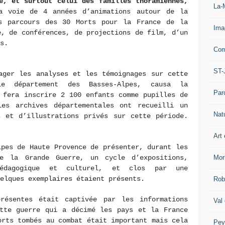
e, et surtout celui des familles thoramiennes,
La-
a voie de 4 années d’animations autour de la
s parcours des 30 Morts pour la France de la
Ima
e, de conférences, de projections de film, d’un
s.
Com
ST-
ager les analyses et les témoignages sur cette
e département des Basses-Alpes, causa la
Par
 fera inscrire 2 100 enfants comme pupilles de
es archives départementales ont recueilli un
Nat
s et d’illustrations privés sur cette période.
Art 
lpes de Haute Provence de présenter, durant les
de la Grande Guerre, un cycle d’expositions,
Mor
pédagogique et culturel, et clos par une
elques exemplaires étaient présents.
Rob
résentes était captivée par les informations
Val
ette guerre qui a décimé les pays et la France
orts tombés au combat était important mais cela
Pey