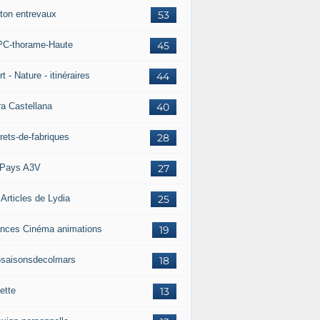
ton entrevaux
53
C-thorame-Haute
45
t - Nature - itinéraires
44
ra Castellana
40
rets-de-fabriques
28
Pays A3V
27
 Articles de Lydia
25
nces Cinéma animations
19
5saisonsdecolmars
18
ette
13