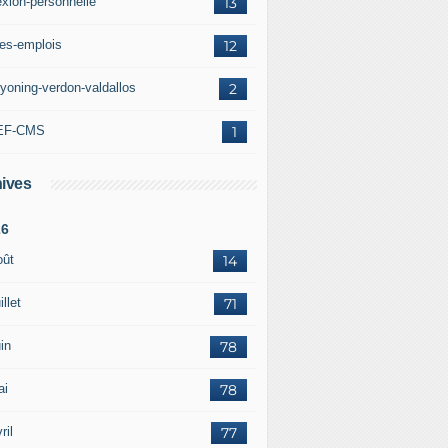
exion-personnelle
13
res-emplois
12
yoning-verdon-valdallos
2
EF-CMS
1
ives
26
oût
14
illet
71
in
78
ai
78
ril
77