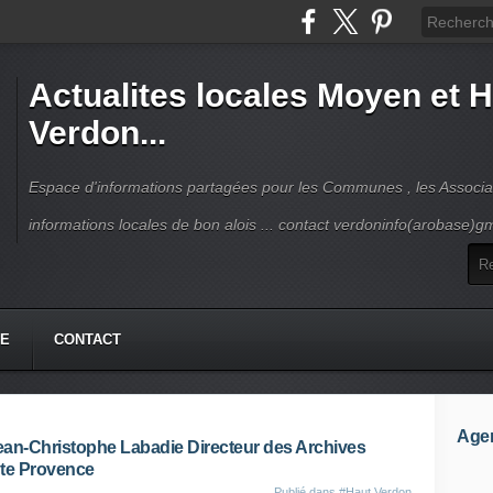
Actualites locales Moyen et 
Verdon...
Espace d'informations partagées pour les Communes , les Associat
informations locales de bon alois ... contact verdoninfo(arobase)g
HE
CONTACT
Age
an-Christophe Labadie Directeur des Archives
ute Provence
Publié dans
#Haut Verdon