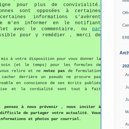
refl
r
gne pour plus de convivialité.
e
onnes sont opposées à certaines
Off
d
ertaines informations s'avèrent
e
de m'en informer en le notifiant
Can
s
llet avec le commentaire, ou
par
B
sible pour y remédier , merci de
ER
a
s
-
Arch
A
mis à votre disposition pour vous donner la
l
 soin (et le temps) pour les formules de
20
p
ous relire et ne
notez pas
de formulation
i
A
 cacher derrière un pseudo ne procure pas
n
nsable en conscience de ses écrits publiés
s
Ju
ise et la cordialité sont tout à fait
,
m
Ju
i
, pense
z
à nous prévenir , nous inviter à
l
M
 difficile de partager votre actualité.
Vous
i
informations
et photos
par courriel.
t
Av
a