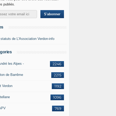
es publiés.
es
 statuts de L'Association Verdon-info
gories
ndré les Alpes -
2246
ton de Barrême
2215
t Verdon
1192
tellane
1096
APV
769