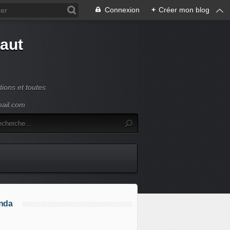
Connexion
+
Créer mon blog
Haut
ions et toutes
mail.com
nda