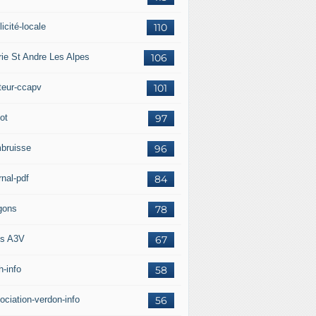
icité-locale
110
rie St Andre Les Alpes
106
teur-ccapv
101
ot
97
 Guerre des Bas-Alpins - Archives départementales des A
bruisse
96
rnal-pdf
84
gons
78
s A3V
67
h-info
58
ociation-verdon-info
56