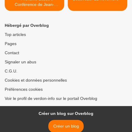
Conférence de Jean-
Christophe Labadie
Directeur des Archives
départementales des Alpes
Hébergé par Overblog
de Haute Provence
Top articles
Pages
Contact
Signaler un abus
C.G.U.
Cookies et données personnelles
Préférences cookies
Voir le profil de verdon-info sur le portail Overblog
Créer un blog sur Overblog
Créer un blog