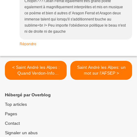
Chopin????Jean Ferrat également très grand poète
egalement à magnifiquement interprètes et mis en musique
ce poème et bien d autres d' Aragon Ferrat et Aragon deux
immense talent qui lorsqu'il s'additionnent touche au
sublime<br /> Peu importe l'obédience politique le beau n'est
ni de droite ni de gauche
Répondre
< Saint André les Alpes :
Saint André les Alpes: un
Quand Verdon-Info
mot sur l'AFSEP >
rencontre Radio-Verdon...
Hébergé par Overblog
Top articles
Pages
Contact
Signaler un abus