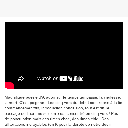
Magnifique poésie d'Aragon sur le temps qui passe, la vieillesse,
la mort. C'est poignant. Les cinq vers du début sont repris à la fin:
commencement/fin, introduction/conclusion, tout est dit. le
passage de l'homme sur terre est concentré en cinq vers ! Pas
de ponctuation mais des rimes choc, des rimes chic...Des
allitérations incroyables (en K pour la dureté de notre destin: