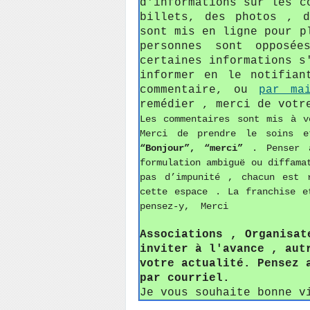
d'informations sur les c
billets, des photos , 
sont mis en ligne pour p
personnes sont opposée
certaines informations s
informer en le notifian
commentaire, ou
par ma
remédier , merci de votr
Les commentaires sont mis à v
Merci de prendre le soins e
“Bonjour”, “merci”
. Penser 
formulation ambiguë ou diffama
pas d’impunité , chacun est 
cette espace . La franchise e
pensez-y, Merci
Associations , Organisat
inviter à l'avance , aut
votre actualité. Pensez 
par courriel.
Je vous souhaite bonne v