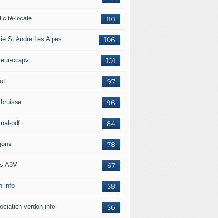
icité-locale
110
rie St Andre Les Alpes
106
teur-ccapv
101
ot
97
bruisse
96
rnal-pdf
84
gons
78
s A3V
67
h-info
58
ociation-verdon-info
56