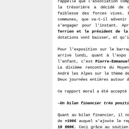
rappelle que l'association com
la trésorière a décidé de q
faiblesse des forces vives. 
communes, que va-t-il advenir
s'engager pour l'instant. Ap
Terrien et le président de la
dotations vont baisser, et qu'i
Pour l'exposition sur le barra
arrive lundi, quant à l'expo 
l'enfant, c'est
Pierre-Emmanue
La dixième rencontre du Moyen
André les Alpes sur le thème d
Deux journées entières autour d
Ce rapport moral a été accepté 
-Un bilan financier très positi
Quant au bilan financier, il n
de
+196€
auquel s'ajoute le rep
10 000€
. Ceci grâce au soutien