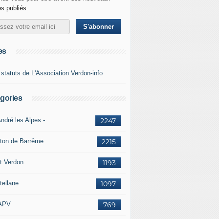
es publiés.
es
 statuts de L'Association Verdon-info
gories
ndré les Alpes -
2247
ton de Barrême
2215
t Verdon
1193
tellane
1097
APV
769