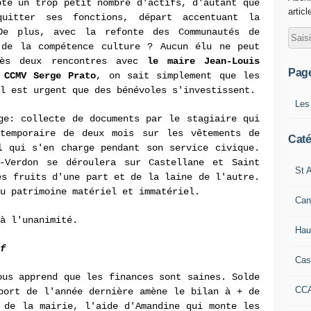
pte un trop petit nombre d'actifs, d'autant que
articl
uitter ses fonctions, départ accentuant la
De plus, avec la refonte des Communautés de
 de la compétence culture ? Aucun élu ne peut
rès deux rencontres avec
le maire Jean-Louis
Pag
 CCMV Serge Prato
, on sait simplement que les
l est urgent que des bénévoles s'investissent.
Les
ge: collecte de documents par le stagiaire qui
temporaire de deux mois sur les vêtements de
Caté
l
qui s'en charge pendant son service civique.
-Verdon se déroulera sur Castellane et Saint
St A
es fruits d'une part et de la laine de l'autre.
u patrimoine matériel et immatériel.
Can
à l'unanimité.
Hau
f
Cas
ous apprend que les finances sont saines. Solde
CC
ort de l'année dernière amène le bilan à + de
 de la mairie, l'aide d'Amandine qui monte les