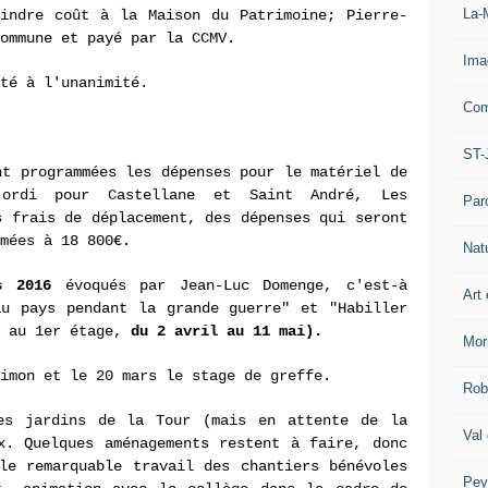
La-
oindre coût à la Maison du Patrimoine; Pierre-
commune et payé par la CCMV.
Ima
té à l'unanimité.
Com
ST-
t programmées les dépenses pour le matériel de
l'ordi pour Castellane et Saint André, Les
Par
s frais de déplacement, des dépenses qui seront
mées à 18 800€.
Nat
ts 2016
évoqués par Jean-Luc Domenge, c'est-à
Art 
au pays pendant la grande guerre" et "Habiller
P au 1er étage,
du 2 avril au 11 mai).
Mor
imon et le 20 mars le stage de greffe.
Rob
es jardins de la Tour (mais en attente de la
Val
x. Quelques aménagements restent à faire, donc
le remarquable travail des chantiers bénévoles
Pey