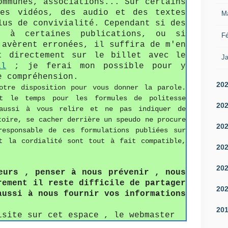
ommunes, associations... Sur certains
o
D
M
des vidéos, des audio et des textes
n
M
e
o
s
lus de convivialité. Cependant si des
l
y
s
s à certaines publications, ou si
Fé
a
e
e
'avèrent erronées, il suffira de m'en
b
n
l
t directement sur le billet avec le
r
Ja
V
i
il
; je ferai mon possible pour y
e
e
s
e compréhension.
C
r
e
20
H
otre disposition pour vous donner la parole.
d
d
A
t le temps pour les formules de politesse
o
e
20
N
aussi à vous relire et ne pas indiquer de
n
g
T
toire, se cacher derrière un speudo ne procure
,
a
20
I
responsable de ces formulations publiées sur
é
u
E
t la cordialité sont tout à fait compatible,
d
c
20
R
i
h
E
t
e
20
C
i
eurs , penser à nous prévenir , nous
à
O
o
rement il reste difficile de partager
d
L
20
n
aussi à nous fournir vos informations
r
E
2
o
D
20
0
isite sur cet espace , le webmaster
i
U
1
t