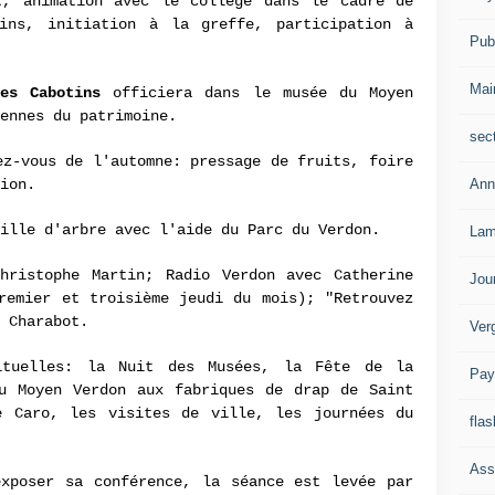
t, animation avec le collège dans le cadre de
ins, initiation à la greffe, participation à
Publ
Mai
es Cabotins
officiera dans le musée du Moyen
éennes du patrimoine.
sec
ez-vous de l'automne: pressage de fruits, foire
Ann
ion.
ille d'arbre avec l'aide du Parc du Verdon.
Lam
hristophe Martin; Radio Verdon avec Catherine
Jou
remier et troisième jeudi du mois); "Retrouvez
 Charabot.
Ver
ituelles: la Nuit des Musées, la Fête de la
Pay
du Moyen Verdon aux fabriques de drap de Saint
e Caro, les visites de ville, les journées du
flas
Ass
exposer sa conférence, la séance est levée par