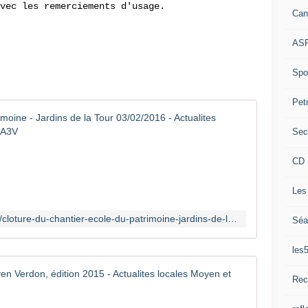
vec les remerciements d'usage.
Can
ASP
Spor
Pet
Clôture d
Sec
©
A
CD 
l
t
Les
a
-
http://www.verdon-info.net/2016/02/cloture-du-chantier-ecole-du-patrimoine-jardins-de-la-tour-03-02-2016.html
Séa
v
i
les
s
t
Retour su
a
Rec
P
R
h