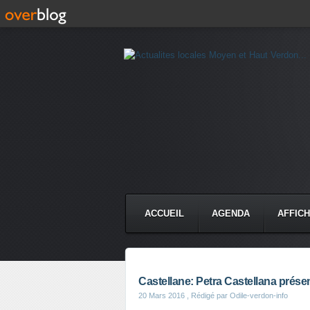
ACCUEIL
AGENDA
AFFIC
Castellane: Petra Castellana prés
20 Mars 2016
, Rédigé par Odile-verdon-info