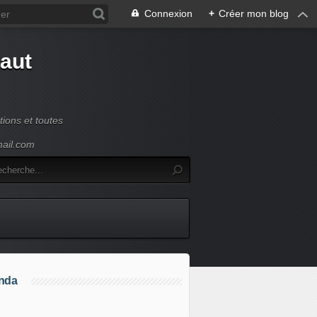
Connexion
+
Créer mon blog
Haut
ions et toutes
mail.com
nda