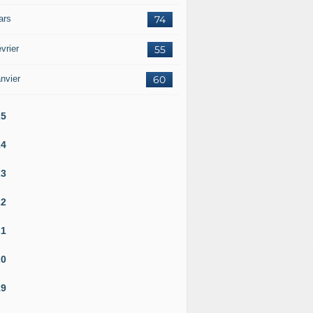
ars
74
vrier
55
nvier
60
25
24
23
22
21
20
19