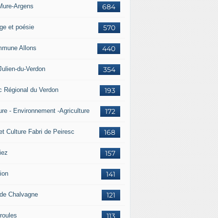
Mure-Argens
684
ge et poésie
570
mune Allons
440
Julien-du-Verdon
354
c Régional du Verdon
193
ure - Environnement -Agriculture
172
et Culture Fabri de Peiresc
168
iez
157
ion
141
 de Chalvagne
121
roules
113