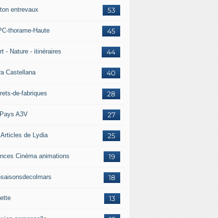
ton entrevaux
53
C-thorame-Haute
45
t - Nature - itinéraires
44
ra Castellana
40
u Chantier Ecole du Patrimoine - Jardins de la Tour 03/02/2
rets-de-fabriques
28
Pays A3V
27
 Articles de Lydia
25
nces Cinéma animations
19
5saisonsdecolmars
18
r les Rencontres du Moyen Verdon, édition 2015 - Actualite
ette
13