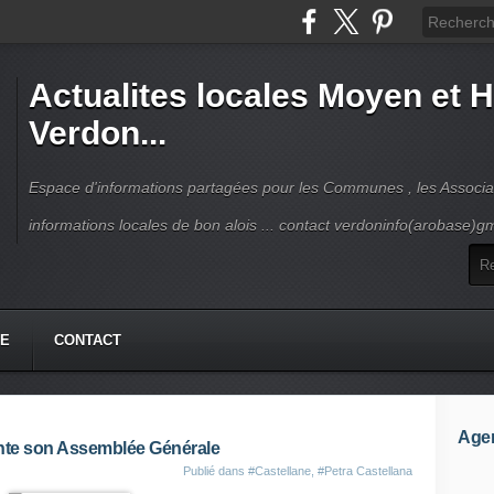
Actualites locales Moyen et 
Verdon...
Espace d'informations partagées pour les Communes , les Associat
informations locales de bon alois ... contact verdoninfo(arobase)g
HE
CONTACT
Age
ente son Assemblée Générale
Publié dans
#Castellane
,
#Petra Castellana