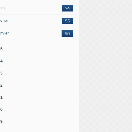
ars
74
vrier
55
nvier
60
25
24
23
22
21
20
19