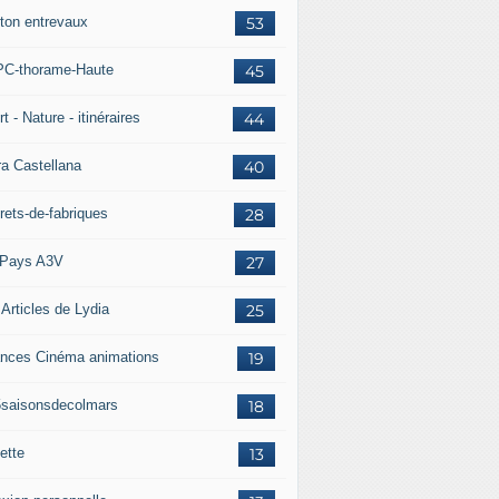
ton entrevaux
53
C-thorame-Haute
45
t - Nature - itinéraires
44
ra Castellana
40
rets-de-fabriques
28
Pays A3V
27
 Articles de Lydia
25
nces Cinéma animations
19
5saisonsdecolmars
18
ette
13