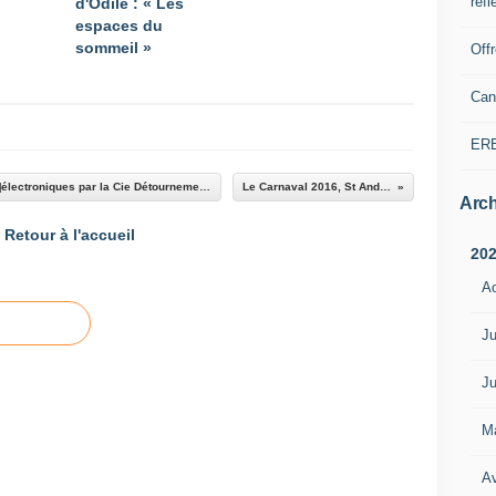
refl
d'Odile : « Les
espaces du
sommeil »
Off
Can
ER
Tartonne : programme Culturel Les Lectures [z]électroniques par la Cie Détournement International du Muerto Coco
Le Carnaval 2016, St André les Alpes
Arch
Retour à l'accueil
20
A
Ju
Ju
M
Av