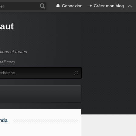
Connexion
+
Créer mon blog
Haut
ions et toutes
mail.com
nda