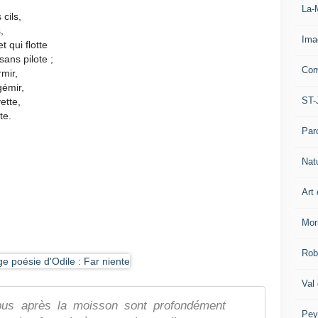
La-
cils,
,
Ima
 qui flotte
sans pilote ;
Com
rmir,
gémir,
ST-
ette,
te.
Par
Nat
Art 
Mor
Rob
Val
us après la moisson sont profondément
Pey