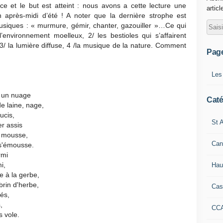
e et le but est atteint : nous avons a cette lecture une
articl
 un après-midi d’été ! A noter que la dernière strophe est
usiques : « murmure, gémir, chanter, gazouiller »…Ce qui
l’environnement moelleux, 2/ les bestioles qui s’affairent
3/ la lumière diffuse, 4 /la musique de la nature. Comment
Pag
Les
e un nuage
Caté
e laine, nage,
ucis,
St A
r assis
e mousse,
Can
 s'émousse.
rmi
i,
Hau
e à la gerbe,
rin d'herbe,
Cas
és,
,
CC
s vole.