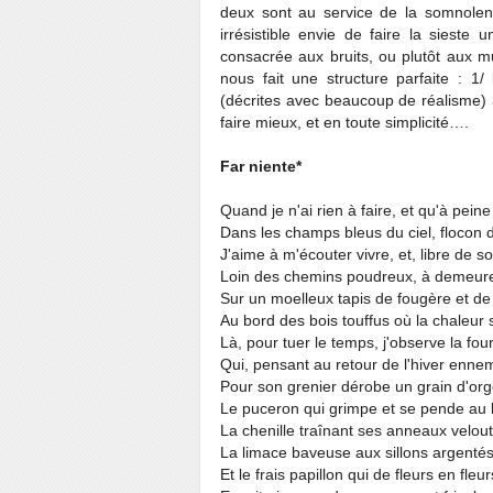
deux sont au service de la somnolenc
irrésistible envie de faire la sieste
consacrée aux bruits, ou plutôt aux m
nous fait une structure parfaite : 1/ 
(décrites avec beaucoup de réalisme) 
faire mieux, et en toute simplicité….
Far niente*
Quand je n'ai rien à faire, et qu'à pein
Dans les champs bleus du ciel, flocon d
J'aime à m'écouter vivre, et, libre de so
Loin des chemins poudreux, à demeure
Sur un moelleux tapis de fougère et d
Au bord des bois touffus où la chaleur
Là, pour tuer le temps, j'observe la fou
Qui, pensant au retour de l'hiver ennem
Pour son grenier dérobe un grain d'org
Le puceron qui grimpe et se pende au b
La chenille traînant ses anneaux velout
La limace baveuse aux sillons argentés
Et le frais papillon qui de fleurs en fleur