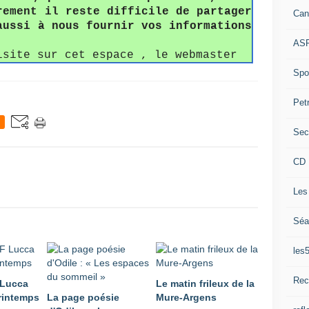
rement il reste difficile de partager
Can
aussi à nous fournir vos informations
ASP
isite sur cet espace , le webmaster
Spor
Pet
Sec
CD 
Les
Séa
les
Rec
 Lucca
Le matin frileux de la
rintemps
La page poésie
Mure-Argens