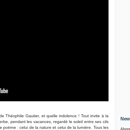
 Théophile Gautier, et quelle indolence ! Tout invite à la
News
rbe, pendant les vacances, regardé le soleil entre ses cils
poème : celui de la nature et celui de la lumière. Tous les
Abonn