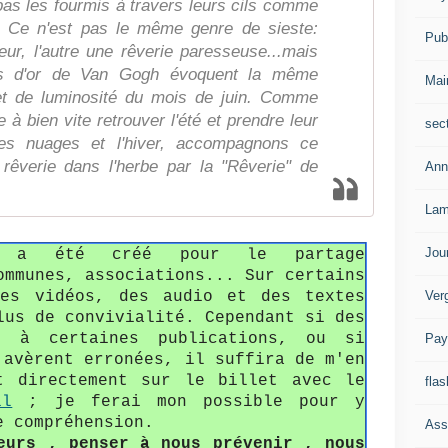
pas les fourmis à travers leurs cils comme
r. Ce n'est pas le même genre de sieste:
Publ
eur, l'autre une rêverie paresseuse...mais
nes d'or de Van Gogh évoquent la même
Mai
et de luminosité du mois de juin. Comme
 à bien vite retrouver l'été et prendre leur
sec
es nuages et l'hiver, accompagnons ce
êverie dans l'herbe par la "Rêverie" de
Ann
Lam
Jou
fo a été créé pour le partage
ommunes, associations... Sur certains
Ver
des vidéos, des audio et des textes
lus de convivialité. Cependant si des
s à certaines publications, ou si
Pay
'avèrent erronées, il suffira de m'en
t directement sur le billet avec le
flas
il
; je ferai mon possible pour y
e compréhension.
Ass
eurs , penser à nous prévenir , nous