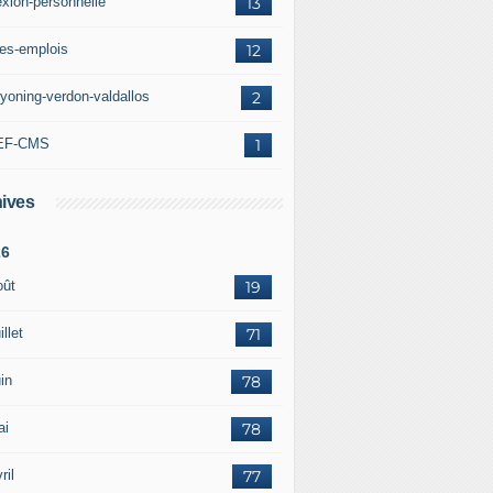
exion-personnelle
13
res-emplois
12
yoning-verdon-valdallos
2
EF-CMS
1
ives
26
oût
19
illet
71
in
78
ai
78
ril
77