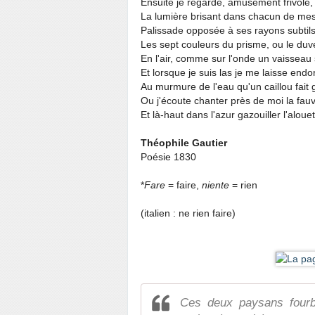
Ensuite je regarde, amusement frivole,
La lumière brisant dans chacun de mes 
Palissade opposée à ses rayons subtils
Les sept couleurs du prisme, ou le duvet
En l'air, comme sur l'onde un vaisseau 
Et lorsque je suis las je me laisse endo
Au murmure de l'eau qu'un caillou fait 
Ou j'écoute chanter près de moi la fauv
Et là-haut dans l'azur gazouiller l'alouet
Théophile Gautier
Poésie 1830
*
Fare
= faire,
niente
= rien
(italien : ne rien faire)
Ces deux paysans fourb