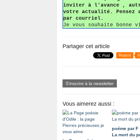
inviter à l'avance , aut
votre actualité. Pensez 
par courriel.
Je vous souhaite bonne v
Partager cet article
Repost
0
S'inscrire à la newsletter
Vous aimerez aussi :
poéme par F
La mort du p