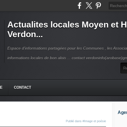
Actualites locales Moyen et 
Verdon...
Espace d'informations partagées pour les Communes , les Associat
informations locales de bon alois ... contact verdoninfo(arobase)g
HE
CONTACT
Age
Publié dans
#Image et poésie