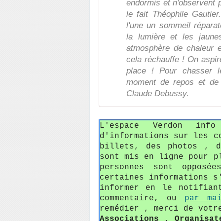
endormis et n'observent 
le fait Théophile Gautie
l'une un sommeil réparat
la lumière et les jau
atmosphère de chaleur 
cela réchauffe ! On aspire
place ! Pour chasser l
moment de repos et de r
Claude Debussy.
L'espace Verdon in
d'informations sur les c
billets, des photos , 
sont mis en ligne pour p
personnes sont opposée
certaines informations s
informer en le notifian
commentaire, ou
par ma
remédier , merci de votr
Associations , Organisat