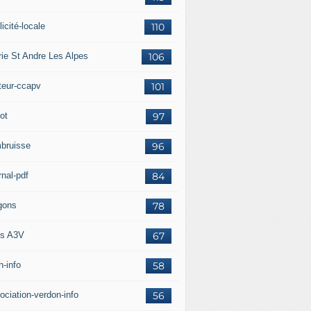
icité-locale
110
rie St Andre Les Alpes
106
teur-ccapv
101
ot
97
bruisse
96
rnal-pdf
84
gons
78
s A3V
67
h-info
58
ociation-verdon-info
56