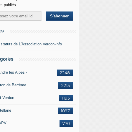
es publiés.
es
 statuts de L'Association Verdon-info
gories
ndré les Alpes -
2248
ton de Barrême
2215
t Verdon
1193
tellane
1097
APV
770