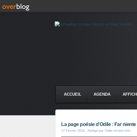
ACCUEIL
AGENDA
AFFIC
La page poésie d'Odile : Far niente
17 Février 2016
, Rédigé par Odile-verdon-info