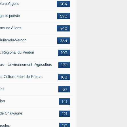
Mure-Argens
684
ge et poésie
570
mune Allons
440
Julien-du-Verdon
354
c Régional du Verdon
193
ure - Environnement -Agriculture
172
et Culture Fabri de Peiresc
168
iez
157
ion
141
 de Chalvagne
121
roules
113