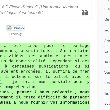
 à "l'Elexir d'amour" (Una furtiva lagrima)
Publ
o Alagna c'est tentant!"
Mai
sec
Olbinsky
Ann
fo a été créé pour le partage
ommunes, associations... Sur certains
Lam
des vidéos, des audio et des textes
lus de convivialité. Cependant si des
Jou
s à certaines publications, ou si
'avèrent erronées, il suffira de m'en
Ver
t directement sur le billet avec le
l
; je ferais mon possible pour y
Pay
e compréhension.
eurs , penser à nous prévenir , nous
flas
rement il reste difficile de partager
aussi à nous fournir vos informations
Ass