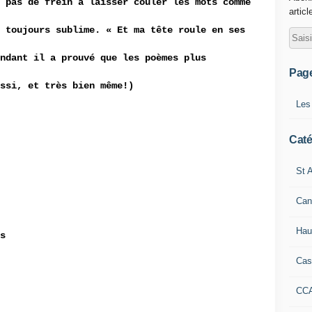
 pas de frein à laisser couler les mots comme
articl
 toujours sublime. « Et ma tête roule en ses
ndant il a prouvé que les poèmes plus
Pag
ussi, et très bien même!)
Les
Caté
St A
Can
Hau
s
Cas
CC