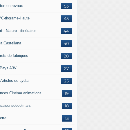
ton entrevaux
53
C-thorame-Haute
45
t - Nature - itinéraires
44
ra Castellana
40
rets-de-fabriques
28
Pays A3V
27
 Articles de Lydia
25
nces Cinéma animations
19
5saisonsdecolmars
18
ette
13