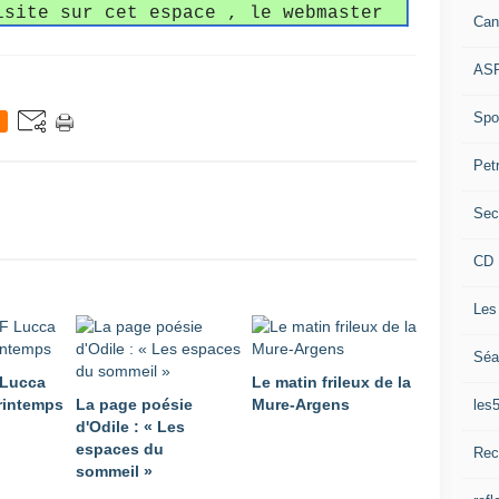
isite sur cet espace , le webmaster
Can
ASP
Spor
Pet
Sec
CD 
Les
Séa
 Lucca
Le matin frileux de la
rintemps
La page poésie
Mure-Argens
les
d'Odile : « Les
espaces du
Rec
sommeil »