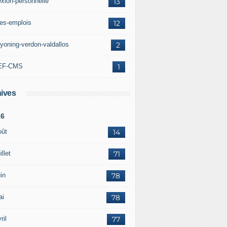
exion-personnelle
13
res-emplois
12
yoning-verdon-valdallos
2
EF-CMS
1
ives
26
oût
14
illet
71
in
78
ai
78
ril
77