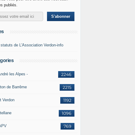
es publiés.
es
 statuts de L'Association Verdon-info
gories
ndré les Alpes -
2246
ton de Barrême
2215
t Verdon
1192
tellane
1096
APV
769