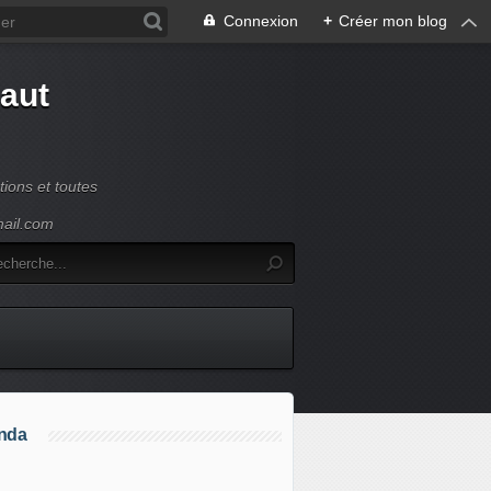
Connexion
+
Créer mon blog
Haut
ions et toutes
mail.com
nda