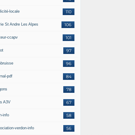
icité-locale
110
rie St Andre Les Alpes
106
teur-ccapv
101
ot
97
bruisse
96
rnal-pdf
84
gons
78
s A3V
67
h-info
58
ociation-verdon-info
56