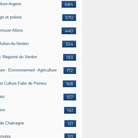
Mure-Argens
684
ge et poésie
570
mune Allons
440
Julien-du-Verdon
354
c Régional du Verdon
193
ure - Environnement -Agriculture
172
et Culture Fabri de Peiresc
168
iez
157
ion
141
 de Chalvagne
121
roules
113