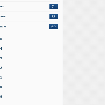
ars
74
vrier
55
nvier
60
25
24
23
22
21
20
19