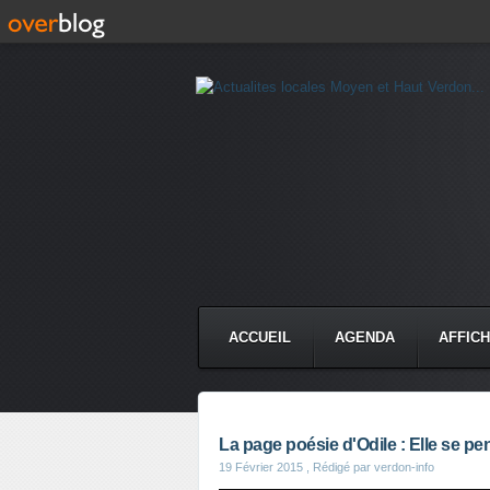
ACCUEIL
AGENDA
AFFIC
La page poésie d'Odile : Elle se p
19 Février 2015
, Rédigé par verdon-info