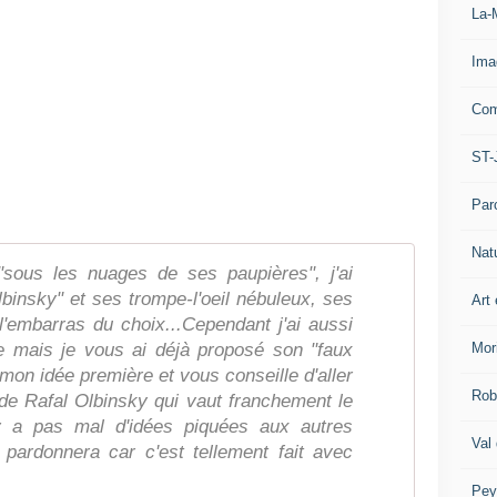
La-
Ima
Com
ST-
Par
Nat
"sous les nuages de ses paupières", j'ai
insky" et ses trompe-l'oeil nébuleux, ses
Art 
 l'embarras du choix...Cependant j'ai aussi
Mor
e mais je vous ai déjà proposé son "faux
r mon idée première et vous conseille d'aller
Rob
e de Rafal Olbinsky qui vaut franchement le
 y a pas mal d'idées piquées aux autres
Val
i pardonnera car c'est tellement fait avec
Pey