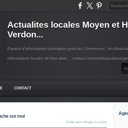
Actualites locales Moyen et 
Verdon...
Espace d'informations partagées pour les Communes , les Associat
informations locales de bon alois ... contact verdoninfo(arobase)g
HE
CONTACT
Age
enche sur moi
Publié dans
#Image et poésie