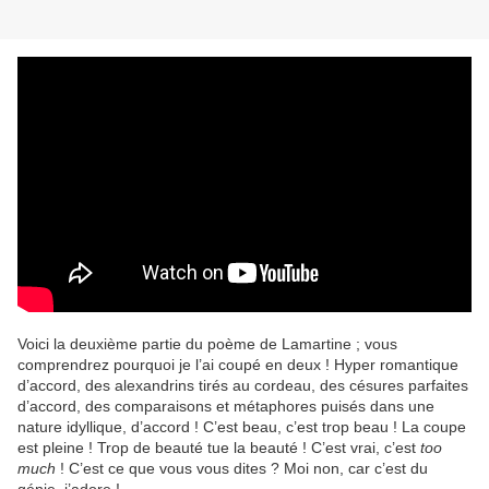
Voici la deuxième partie du poème de Lamartine ; vous
comprendrez pourquoi je l’ai coupé en deux ! Hyper romantique
d’accord, des alexandrins tirés au cordeau, des césures parfaites
d’accord, des comparaisons et métaphores puisés dans une
nature idyllique, d’accord ! C’est beau, c’est trop beau ! La coupe
est pleine ! Trop de beauté tue la beauté ! C’est vrai, c’est
too
much
! C’est ce que vous vous dites ? Moi non, car c’est du