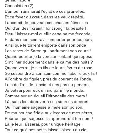
génie, j’adore !
Consolation (2)
L’amour ranimerait l’éclat de ces prunelles,
Et ce foyer du cœur, dans les yeux répété,
Lancerait de nouveau ces chastes étincelles
Qui d’un désir craintif font rougir la beauté !
Dieu ! laissez-moi cueillir cette palme féconde,
Et dans mon sein ravi l’emporter pour toujours,
Ainsi que le torrent emporte dans son onde
Les roses de Saron qui parfument son cours !
Quand pourrai-je la voir sur l’enfant qui repose
S’incliner doucement dans le calme des nuits ?
Quand verrai-je ses fils de leurs lèvres de rose
Se suspendre à son sein comme l’abeille aux lis !
A l’ombre du figuier, près du courant de l’onde,
Loin de l’œil de l’envie et des pas du pervers,
Je bâtirai pour eux un nid parmi le monde,
Comme sur un écueil l’hirondelle des mers !
Là, sans les abreuver à ces sources amères
Où l’humaine sagesse a mêlé son poison,
De ma bouche fidèle aux leçons de mes pères,
Pour unique sagesse ils apprendront ton nom !
Là je leur laisserai, pour unique héritage,
Tout ce qu’à ses petits laisse l’oiseau du ciel,