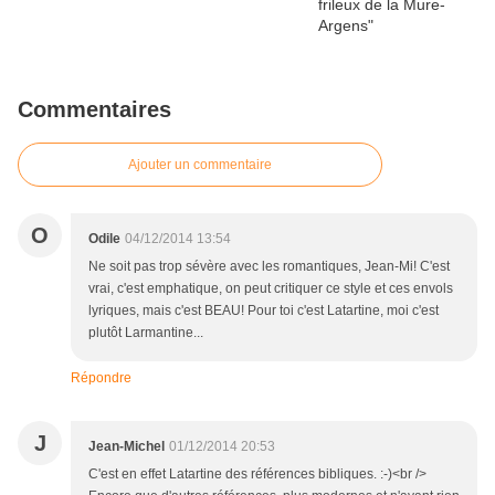
Commentaires
Ajouter un commentaire
O
Odile
04/12/2014 13:54
Ne soit pas trop sévère avec les romantiques, Jean-Mi! C'est
vrai, c'est emphatique, on peut critiquer ce style et ces envols
lyriques, mais c'est BEAU! Pour toi c'est Latartine, moi c'est
plutôt Larmantine...
Répondre
J
Jean-Michel
01/12/2014 20:53
C'est en effet Latartine des références bibliques. :-)<br />