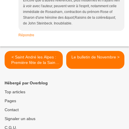
Encore que d'autres références, plus modernes et n'ayant rien
à voir avec l'auteur, peuvent venir à l'esprit, notamment celle
immédiate de Rosasharn, contraction du prénom Rose of
Sharon d'une héroïne des &quot;Raisins de la colère&quot;
de John Steinbeck. Inoubliable.
Répondre
< Saint André les Alpes :
Le bulletin de Novembre >
Première fête de la Saint
André pour la paroisse
Hébergé par Overblog
Top articles
Pages
Contact
Signaler un abus
C.G.U.