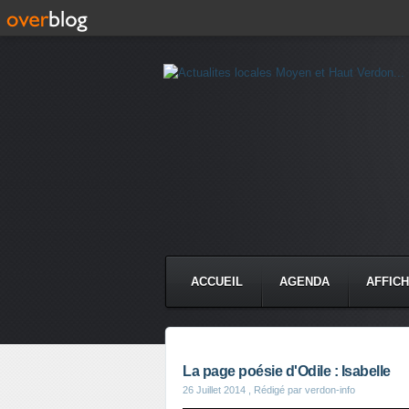
ACCUEIL
AGENDA
AFFIC
La page poésie d'Odile : Isabelle
26 Juillet 2014
, Rédigé par verdon-info