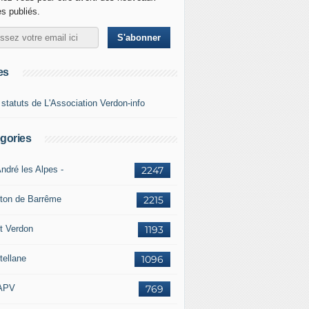
es publiés.
es
 statuts de L'Association Verdon-info
gories
ndré les Alpes -
2247
ton de Barrême
2215
t Verdon
1193
tellane
1096
APV
769