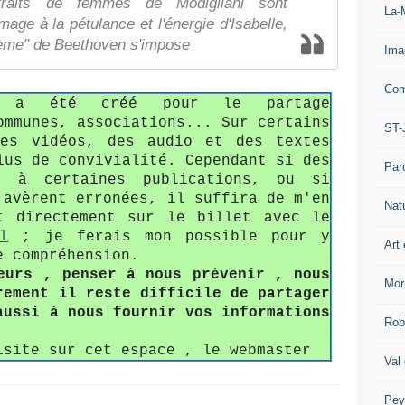
traits de femmes de Modigliani sont
La-
ge à la pétulance et l'énergie d'Isabelle,
5ème" de Beethoven s'impose
Ima
Com
fo a été créé pour le partage
ommunes, associations... Sur certains
ST-
des vidéos, des audio et des textes
lus de convivialité. Cependant si des
Par
s à certaines publications, ou si
'avèrent erronées, il suffira de m'en
Nat
t directement sur le billet avec le
l
; je ferais mon possible pour y
Art 
e compréhension.
eurs , penser à nous prévenir , nous
Mor
rement il reste difficile de partager
aussi à nous fournir vos informations
Rob
isite sur cet espace , le webmaster
Val
Pey