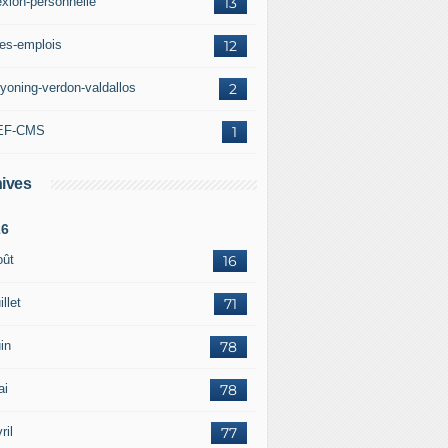
exion-personnelle
13
res-emplois
12
yoning-verdon-valdallos
2
EF-CMS
1
ives
26
oût
16
illet
71
in
78
ai
78
ril
77