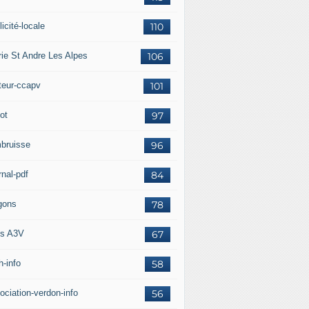
icité-locale
110
rie St Andre Les Alpes
106
teur-ccapv
101
ot
97
bruisse
96
rnal-pdf
84
gons
78
s A3V
67
h-info
58
ociation-verdon-info
56