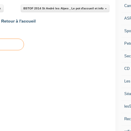
Can
e
BSTOF 2014 St André les Alpes , Le pot d'accueil et info
ASP
Retour à l'accueil
Spor
Pet
Sec
CD 
Les
Séa
les
Rec