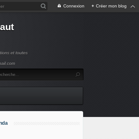
Connexion
+
Créer mon blog
Haut
ions et toutes
mail.com
nda