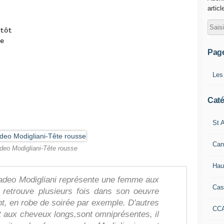
articl
tôt
e
Pag
Les
Caté
St A
Can
eo Modigliani-Tête rousse
Hau
adeo Modigliani représente une femme aux
Cas
 retrouve plusieurs fois dans son oeuvre
t, en robe de soirée par exemple. D'autres
CC
aux cheveux longs,sont omniprésentes, il