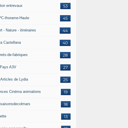
ton entrevaux
53
C-thorame-Haute
45
t - Nature - itinéraires
44
ra Castellana
40
rets-de-fabriques
28
Pays A3V
27
 Articles de Lydia
25
nces Cinéma animations
19
5saisonsdecolmars
18
ette
13