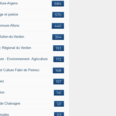
Mure-Argens
684
ge et poésie
570
mune Allons
440
Julien-du-Verdon
354
c Régional du Verdon
193
ure - Environnement -Agriculture
172
et Culture Fabri de Peiresc
168
iez
157
ion
141
 de Chalvagne
121
roules
113