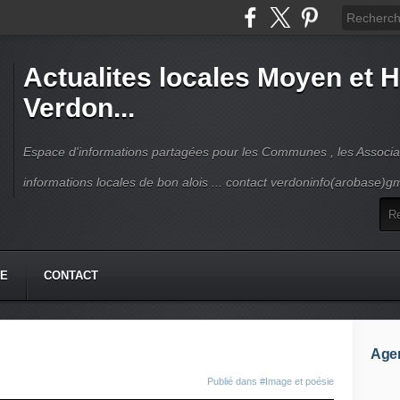
Actualites locales Moyen et 
Verdon...
Espace d'informations partagées pour les Communes , les Associat
informations locales de bon alois ... contact verdoninfo(arobase)g
HE
CONTACT
Age
Publié dans
#Image et poésie