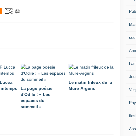
Publ
Mai
sec
Ann
Lam
Jou
 Lucca
Le matin frileux de la
rintemps
La page poésie
Mure-Argens
Ver
d'Odile : « Les
espaces du
Pay
sommeil »
flas
Ass