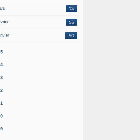
ars
74
vrier
55
nvier
60
25
24
23
22
21
20
19