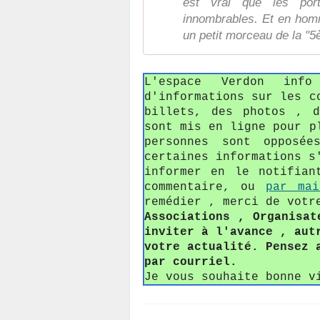
est vrai que les por
innombrables. Et en homma
un petit morceau de la "
L'espace Verdon in
d'informations sur les c
billets, des photos , 
sont mis en ligne pour p
personnes sont opposée
certaines informations s
informer en le notifian
commentaire, ou
par mai
remédier , merci de votr
Associations , Organisat
inviter à l'avance , aut
votre actualité. Pensez 
par courriel.
Je vous souhaite bonne v