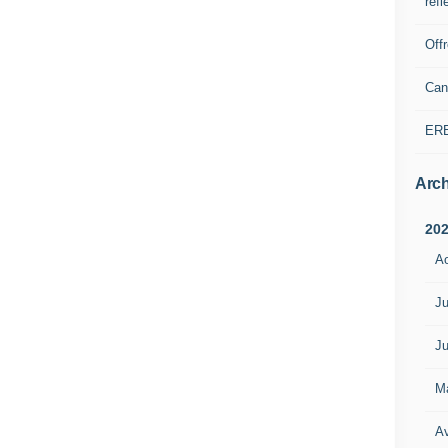
refl
Off
Can
ER
Arch
20
A
Ju
Ju
M
Av