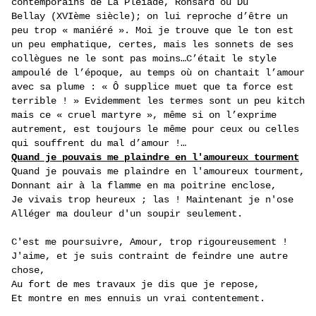
contemporains de La Pléiade, Ronsard ou Du
Bellay (XVIème siècle); on lui reproche d’être un
peu trop « maniéré ». Moi je trouve que le ton est
un peu emphatique, certes, mais les sonnets de ses
collègues ne le sont pas moins…C’était le style
ampoulé de l’époque, au temps où on chantait l’amour
avec sa plume : « Ô supplice muet que ta force est
terrible ! » Evidemment les termes sont un peu kitch
mais ce « cruel martyre », même si on l’exprime
autrement, est toujours le même pour ceux ou celles
qui souffrent du mal d’amour !…
Quand je pouvais me plaindre en l'amoureux tourment
Quand je pouvais me plaindre en l'amoureux tourment,
Donnant air à la flamme en ma poitrine enclose,
Je vivais trop heureux ; las ! Maintenant je n'ose
Alléger ma douleur d'un soupir seulement.
C'est me poursuivre, Amour, trop rigoureusement !
J'aime, et je suis contraint de feindre une autre
chose,
Au fort de mes travaux je dis que je repose,
Et montre en mes ennuis un vrai contentement.