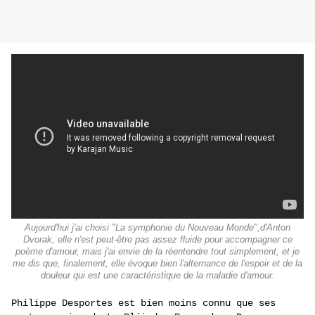
Aujourd'hui j'ai choisi "La symphonie du Nouveau Monde",d'Anton
Dvorak, elle n'est peut-être pas assez fluide pour accompagner ce
poème d'amour, mais j'ai envie de la réentendre tout simplement, et je
me dis que, finalement, elle évoque bien l'alternance de l'espoir et de la
douleur qui est une caractéristique de la maladie d'amour.
Philippe Desportes est bien moins connu que ses