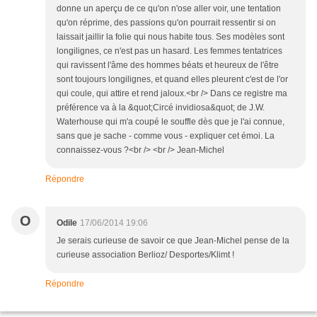
donne un aperçu de ce qu'on n'ose aller voir, une tentation
qu'on réprime, des passions qu'on pourrait ressentir si on
laissait jaillir la folie qui nous habite tous. Ses modèles sont
longilignes, ce n'est pas un hasard. Les femmes tentatrices
qui ravissent l'âme des hommes béats et heureux de l'être
sont toujours longilignes, et quand elles pleurent c'est de l'or
qui coule, qui attire et rend jaloux.<br /> Dans ce registre ma
préférence va à la &quot;Circé invidiosa&quot; de J.W.
Waterhouse qui m'a coupé le souffle dès que je l'ai connue,
sans que je sache - comme vous - expliquer cet émoi. La
connaissez-vous ?<br /> <br /> Jean-Michel
Répondre
O
Odile
17/06/2014 19:06
Je serais curieuse de savoir ce que Jean-Michel pense de la
curieuse association Berlioz/ Desportes/Klimt !
Répondre