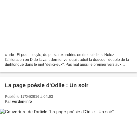
clarté...Et pour le style, de purs alexandrins en rimes riches. Notez
l'allitération en D de l'avant-dernier vers qui traduit la douceur, doublé de la
diphtongue dans le mot "délici-eux". Pas mal aussi le premier vers aux
multiples "R"..."SONORE", non...
La page poésie d'Odile : Un soir
Publié le 17/04/2016 à 04:03
Par
verdon-info