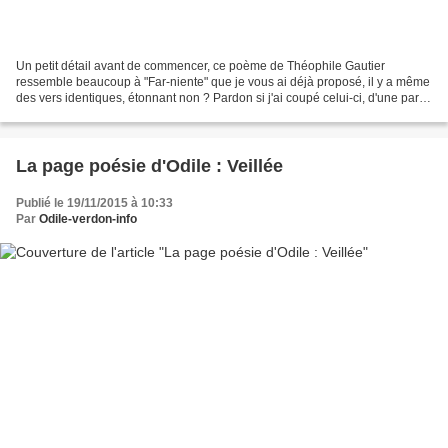
Un petit détail avant de commencer, ce poème de Théophile Gautier
ressemble beaucoup à "Far-niente" que je vous ai déjà proposé, il y a même
des vers identiques, étonnant non ? Pardon si j'ai coupé celui-ci, d'une part
parce qu'il est très long, mais...
La page poésie d'Odile : Veillée
Publié le 19/11/2015 à 10:33
Par
Odile-verdon-info