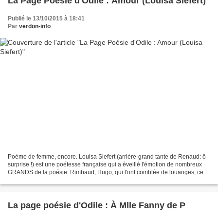
La Page Poésie d'Odile : Amour (Louisa Siefert)
Publié le 13/10/2015 à 18:41
Par
verdon-info
Poème de femme, encore. Louisa Siefert (arrière-grand tante de Renaud: ô
surprise !) est une poétesse française qui a éveillé l'émotion de nombreux
GRANDS de la poésie: Rimbaud, Hugo, qui l'ont comblée de louanges, ce
n'est donc pas n'importe qui. Ce...
La page poésie d'Odile : À Mlle Fanny de P