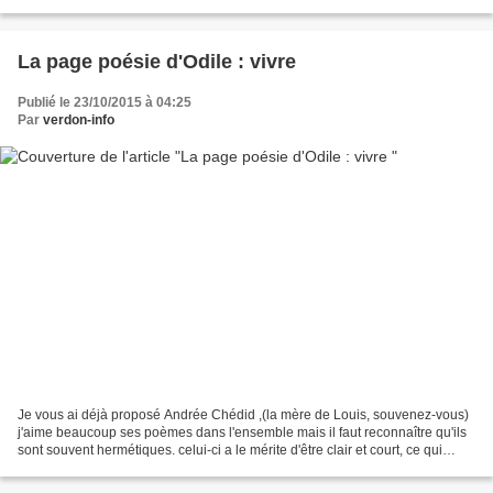
sait moins, c'est que d'aucuns disent...
La page poésie d'Odile : vivre
Publié le 23/10/2015 à 04:25
Par
verdon-info
Je vous ai déjà proposé Andrée Chédid ,(la mère de Louis, souvenez-vous)
j'aime beaucoup ses poèmes dans l'ensemble mais il faut reconnaître qu'ils
sont souvent hermétiques. celui-ci a le mérite d'être clair et court, ce qui
permet d'apprécier à sa juste...