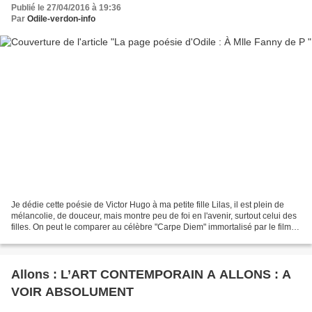
Publié le 27/04/2016 à 19:36
Par
Odile-verdon-info
Je dédie cette poésie de Victor Hugo à ma petite fille Lilas, il est plein de
mélancolie, de douceur, mais montre peu de foi en l'avenir, surtout celui des
filles. On peut le comparer au célèbre "Carpe Diem" immortalisé par le film
"Le cercle des poètes...
Allons : L’ART CONTEMPORAIN A ALLONS : A
VOIR ABSOLUMENT