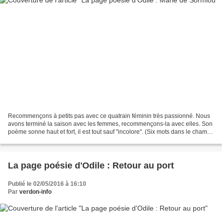
Recommençons à petits pas avec ce quatrain féminin très passionné. Nous
avons terminé la saison avec les femmes, recommençons-la avec elles. Son
poème sonne haut et fort, il est tout sauf "incolore". (Six mots dans le champ
lexical du FEU, en quatre vers...
La page poésie d'Odile : Retour au port
Publié le 02/05/2016 à 16:10
Par
verdon-info