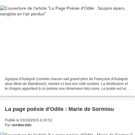
Agrippa d'Aubigné (comme chacun sait grand père de Françoise d'Aubigné
alias Mme de Maintenon), montre ici tout son côté sombre. La désillusion et
le chagrin apportent à ce poème une dimension très noire. Le poète est lui
même intransigeant et belliqueux,...
La page poésie d'Odile : Marie de Sormiou
Publié le 03/10/2015 à 10:51
Par
verdon-info