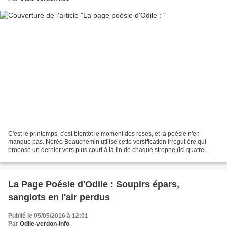
C'est le printemps, c'est bientôt le moment des roses, et la poésie n'en
manque pas. Nérée Beauchemin utilise cette versification irrégulière qui
propose un dernier vers plus court à la fin de chaque strophe (ici quatre
syllabes). J'aime bien cette façon...
La Page Poésie d'Odile : Soupirs épars,
sanglots en l'air perdus
Publié le 05/05/2016 à 12:01
Par
Odile-verdon-info