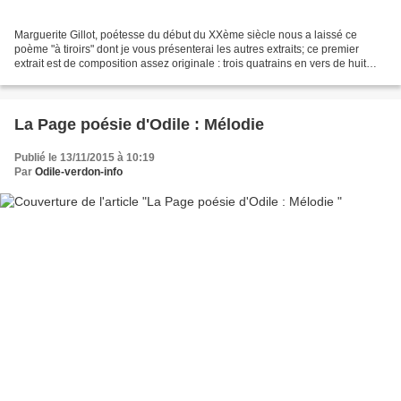
Marguerite Gillot, poétesse du début du XXème siècle nous a laissé ce
poème "à tiroirs" dont je vous présenterai les autres extraits; ce premier
extrait est de composition assez originale : trois quatrains en vers de huit
pieds (mes préférés), et il se...
La Page poésie d'Odile : Mélodie
Publié le 13/11/2015 à 10:19
Par
Odile-verdon-info