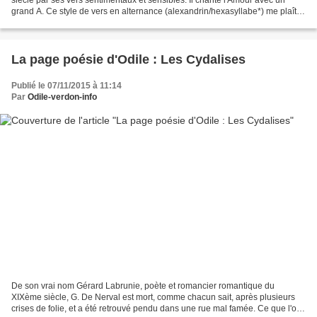
grand A. Ce style de vers en alternance (alexandrin/hexasyllabe*) me plaît
bien, cela produit une claudication...
La page poésie d'Odile : Les Cydalises
Publié le 07/11/2015 à 11:14
Par
Odile-verdon-info
De son vrai nom Gérard Labrunie, poète et romancier romantique du
XIXème siècle, G. De Nerval est mort, comme chacun sait, après plusieurs
crises de folie, et a été retrouvé pendu dans une rue mal famée. Ce que l'on