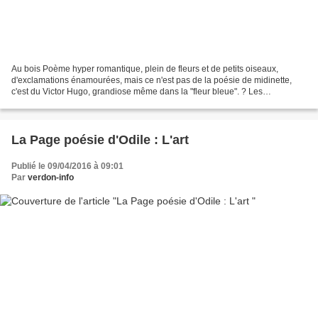
Au bois Poème hyper romantique, plein de fleurs et de petits oiseaux,
d'exclamations énamourées, mais ce n'est pas de la poésie de midinette,
c'est du Victor Hugo, grandiose même dans la "fleur bleue". ? Les
alexandrins sont superbement césurés, rythmés,...
La Page poésie d'Odile : L'art
Publié le 09/04/2016 à 09:01
Par
verdon-info