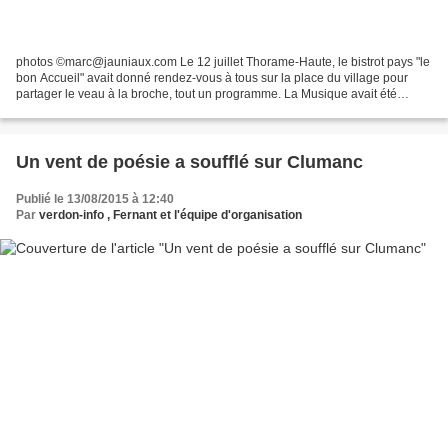
photos ©marc@jauniaux.com Le 12 juillet Thorame-Haute, le bistrot pays "le
bon Accueil" avait donné rendez-vous à tous sur la place du village pour
partager le veau à la broche, tout un programme. La Musique avait été
confiée au groupe “le Bastringue...
Un vent de poésie a soufflé sur Clumanc
Publié le 13/08/2015 à 12:40
Par
verdon-info , Fernant et l'équipe d'organisation