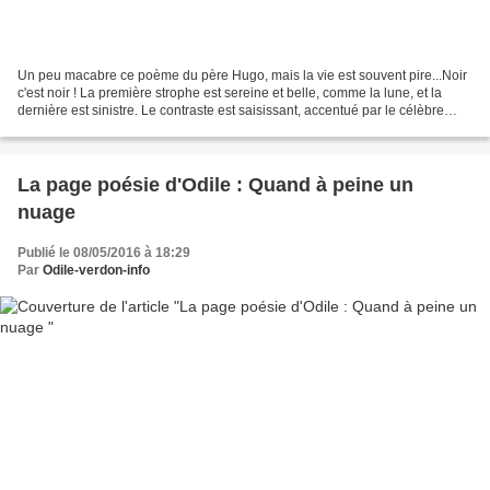
Un peu macabre ce poème du père Hugo, mais la vie est souvent pire...Noir
c'est noir ! La première strophe est sereine et belle, comme la lune, et la
dernière est sinistre. Le contraste est saisissant, accentué par le célèbre
premier ver identique au...
La page poésie d'Odile : Quand à peine un
nuage
Publié le 08/05/2016 à 18:29
Par
Odile-verdon-info