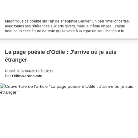
Magnifique ce poème sur l'art de Théophile Gautier; un peu "intello" certes,
avec toutes ses références aux arts divers, mais le thème oblige...J'aime
beaucoup cette figure de style qui renvoie à la ligne un seul mot pour le
mettre en valeur et pour casser...
La page poésie d'Odile : J'arrive où je suis
étranger
Publié le 07/04/2016 à 18:11
Par
Odile-verdon-info