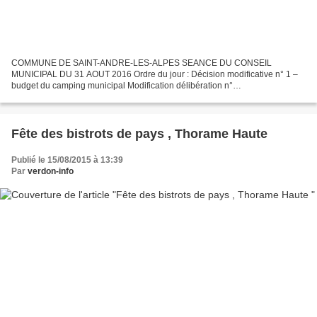
COMMUNE DE SAINT-ANDRE-LES-ALPES SEANCE DU CONSEIL
MUNICIPAL DU 31 AOUT 2016 Ordre du jour : Décision modificative n° 1 –
budget du camping municipal Modification délibération n°
03.26.10.2015/080 – Personnel communal – recrutement d’un agent
contractuel...
Fête des bistrots de pays , Thorame Haute
Publié le 15/08/2015 à 13:39
Par
verdon-info