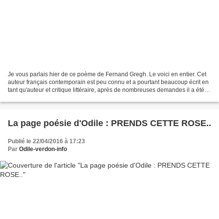
Je vous parlais hier de ce poème de Fernand Gregh. Le voici en entier. Cet
auteur français contemporain est peu connu et a pourtant beaucoup écrit en
tant qu'auteur et critique littéraire, après de nombreuses demandes il a été
élu à l'Académie Française....
La page poésie d'Odile : PRENDS CETTE ROSE..
Publié le 22/04/2016 à 17:23
Par
Odile-verdon-info