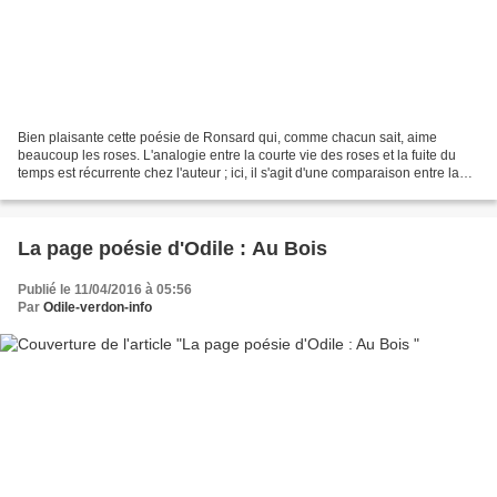
Bien plaisante cette poésie de Ronsard qui, comme chacun sait, aime
beaucoup les roses. L'analogie entre la courte vie des roses et la fuite du
temps est récurrente chez l'auteur ; ici, il s'agit d'une comparaison entre la
vie éphémère de la fleur et...
La page poésie d'Odile : Au Bois
Publié le 11/04/2016 à 05:56
Par
Odile-verdon-info