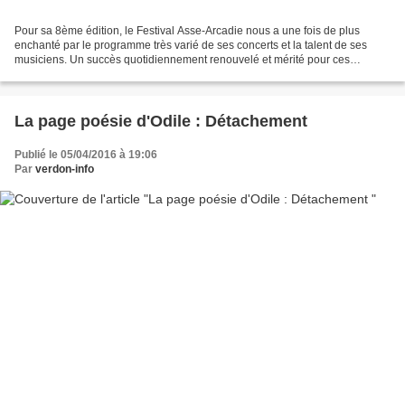
Pour sa 8ème édition, le Festival Asse-Arcadie nous a une fois de plus
enchanté par le programme très varié de ses concerts et la talent de ses
musiciens. Un succès quotidiennement renouvelé et mérité pour ces
artistes:Jean-Paul Serra au clavecin, Gisela...
La page poésie d'Odile : Détachement
Publié le 05/04/2016 à 19:06
Par
verdon-info