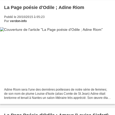
La Page poésie d'Odile ; Adine Riom
Publié le 20/10/2015 à 05:23
Par
verdon-info
Adine Riom sera l'une des dernières poétesses de notre série de femmes;
de son nom de plume Louise d'Isole (alias Comte de St Jean) Adine était
bretonne et tenait à Nantes un salon littéraire très apprécié. Son œuvre étant
plutôt placée sous le signe...