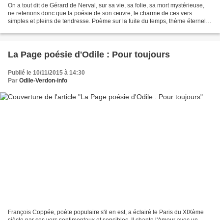
On a tout dit de Gérard de Nerval, sur sa vie, sa folie, sa mort mystérieuse,
ne retenons donc que la poésie de son œuvre, le charme de ces vers
simples et pleins de tendresse. Poème sur la fuite du temps, thème éternel et
mille fois exploité par les...
La Page poésie d'Odile : Pour toujours
Publié le 10/11/2015 à 14:30
Par
Odile-Verdon-info
François Coppée, poète populaire s'il en est, a éclairé le Paris du XIXème
siècle par ses vers sentimentaux et sensibles. Il chante l'Amour avec un