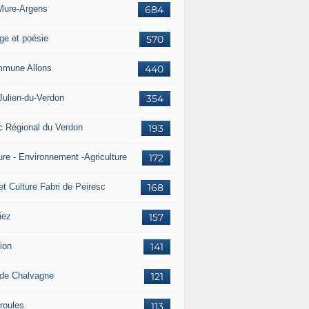
Mure-Argens
684
ge et poésie
570
mune Allons
440
Julien-du-Verdon
354
c Régional du Verdon
193
ure - Environnement -Agriculture
172
et Culture Fabri de Peiresc
168
iez
157
ion
141
 de Chalvagne
121
roules
113