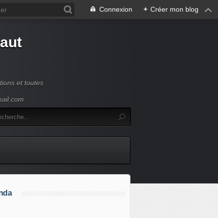
Connexion
+
Créer mon blog
Haut
ions et toutes
mail.com
nda