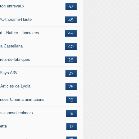
ton entrevaux
53
C-thorame-Haute
45
t - Nature - itinéraires
44
ra Castellana
40
rets-de-fabriques
28
Pays A3V
27
 Articles de Lydia
25
nces Cinéma animations
19
5saisonsdecolmars
18
ette
13