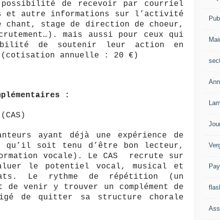
 possibilité de recevoir par courriel
s et autre informations sur l’activité
Publ
e chant, stage de direction de choeur,
crutement…). mais aussi pour ceux qui
Mai
ibilité de soutenir leur action en
 (cotisation annuelle : 20 €)
sec
Ann
mplémentaires :
Lam
 (CAS)
Jou
anteurs ayant déjà une expérience de
Ver
s qu’il soit tenu d’être bon lecteur,
formation vocale). Le CAS recrute sur
aluer le potentiel vocal, musical et
Pay
dats. Le rythme de répétition (un
t de venir y trouver un complément de
flas
igé de quitter sa structure chorale
Ass