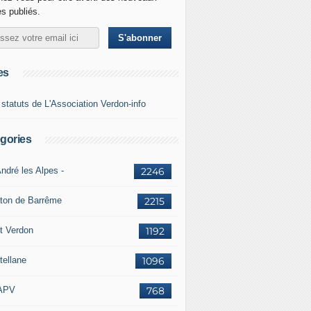
es publiés.
es
 statuts de L'Association Verdon-info
gories
ndré les Alpes -
2246
ton de Barrême
2215
t Verdon
1192
tellane
1096
APV
768