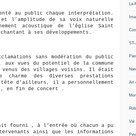
La-
enté au public chaque interprétation.
Ima
 et l’amplitude de sa voix naturelle
nement acoustique de l'église Saint
Com
 chantant à ses développements.
ST-
Par
cclamations sans modération du public
, aux vues du potentiel de la commune
Nat
 venus des villages voisins. Il était
e charme des diverses prestations
Art 
 tête d'ailleurs, il a personnellement
r, en fin de concert .
Mor
Rob
Val
ait fourni , à l'entrée où chacun a pu
tervenants ainsi que les informations
Pey