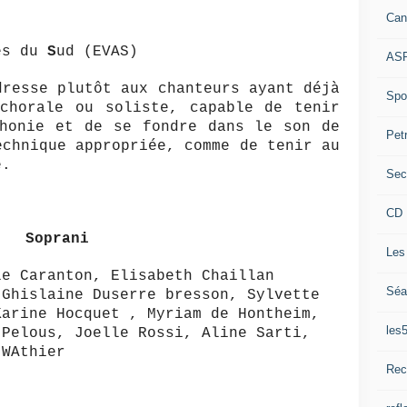
Can
es du
S
ud (EVAS)
ASP
dresse plutôt aux chanteurs ayant déjà
Spor
 chorale ou soliste, capable de tenir
phonie et de se fondre dans le son de
Pet
echnique appropriée, comme de tenir au
e.
Sec
CD 
Soprani
Les
le Caranton, Elisabeth Chaillan
Séa
 Ghislaine Duserre bresson, Sylvette
Karine Hocquet , Myriam de Hontheim,
les
 Pelous, Joelle Rossi, Aline Sarti,
 WAthier
Rec