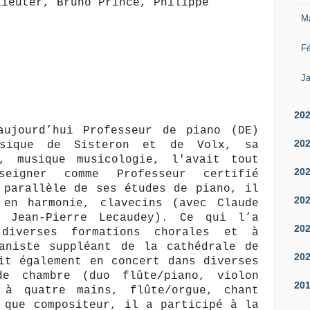
Lieuter, Bruno Prince, Philippe
M
Fé
Ja
20
aujourd’hui Professeur de piano (DE)
20
sique de Sisteron et de Volx, sa
e, musique musicologie, l'avait tout
20
eigner comme Professeur certifié
 parallèle de ses études de piano, il
20
 en harmonie, clavecins (avec Claude
 Jean-Pierre Lecaudey). Ce qui l’a
20
 diverses formations chorales et à
ganiste suppléant de la cathédrale de
20
it également en concert dans diverses
de chambre (duo flûte/piano, violon
20
 à quatre mains, flûte/orgue, chant
 que compositeur, il a participé à la