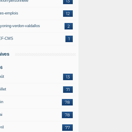
exion-personnelle
13
res-emplois
12
yoning-verdon-valdallos
2
EF-CMS
1
ives
26
oût
13
illet
71
in
78
ai
78
ril
77