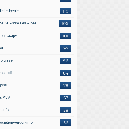
icité-locale
110
rie St Andre Les Alpes
106
teur-ccapv
101
ot
97
bruisse
96
rnal-pdf
84
gons
78
s A3V
67
h-info
58
ociation-verdon-info
56