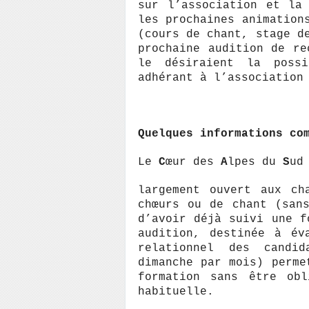
sur l’association et la
les prochaines animation
(cours de chant, stage d
prochaine audition de re
le désiraient la poss
adhérant à l’association
Quelques informations co
Le
C
œur des
A
lpes du
S
ud
largement ouvert aux ch
chœurs ou de chant (san
d’avoir déjà suivi une 
audition, destinée à év
relationnel des candi
dimanche par mois) perme
formation sans être obl
habituelle.