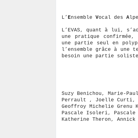
L’
E
nsemble
V
ocal des
A
lp
L’EVAS, quant à lui, s’a
une pratique confirmée,
une partie seul en poly
l’ensemble grâce à une t
besoin une partie solist
Suzy Benichou, Marie-Pau
Perrault , Joelle Curti,
Geoffroy Michelie Grenu 
Pascale Isoleri, Pascale
Katherine Theron, Annick