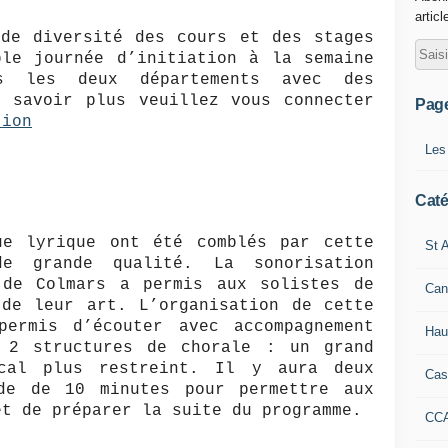
articl
 de diversité des cours et des stages
ple journée d’initiation à la semaine
ans les deux départements avec des
n savoir plus veuillez vous connecter
Pag
tion
Les
Caté
ue lyrique ont été comblés par cette
St A
de grande qualité. La sonorisation
 de Colmars a permis aux solistes de
Can
de leur art. L’organisation de cette
permis d’écouter avec accompagnement
Hau
 2 structures de chorale : un grand
cal plus restreint. Il y aura deux
Cas
de de 10 minutes pour permettre aux
et de préparer la suite du programme.
CC