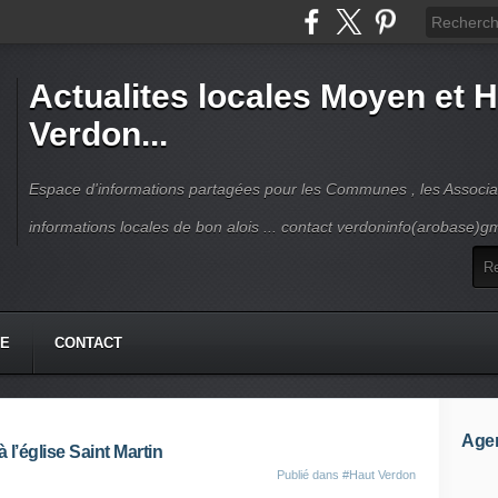
Actualites locales Moyen et 
Verdon...
Espace d'informations partagées pour les Communes , les Associat
informations locales de bon alois ... contact verdoninfo(arobase)g
HE
CONTACT
Age
à l’église Saint Martin
Publié dans
#Haut Verdon