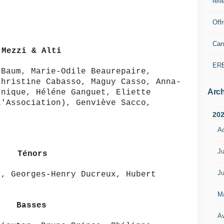
refl
Off
Can
Mezzi & Alti
ER
 Baum, Marie-Odile Beaurepaire,
christine Cabasso, Maguy Casso, Anna-
Arch
rnique, Héléne Ganguet, Eliette
l'Association), Genviève Sacco,
20
A
Ju
Ténors
Ju
r, Georges-Henry Ducreux, Hubert
M
Basses
Av