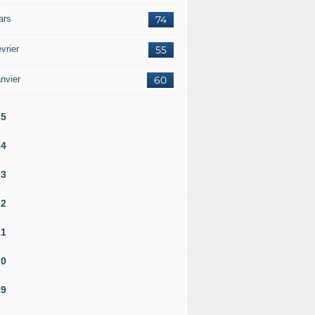
ars
74
vrier
55
nvier
60
25
24
23
22
21
20
19