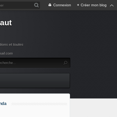
Connexion
+
Créer mon blog
Haut
ions et toutes
mail.com
nda