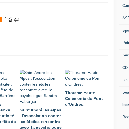
Can
ASP
Spor
Pet
Sec
CD 
Les
Séa
Thorame Haute
Cérémonie du Pont
s
d’Ondres.
les
Mesoke
Saint André les Alpes
enticité :
, l'association conter
Rec
a fête de
les étoiles rencontre
e
avec la psychologue