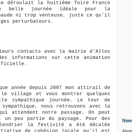
se déroulait la huitième foire Franco
ne belle journée idéale pour la
haude ni trop venteuse, juste ce qu’il
ages perturbateurs.
ieurs contacts avec la mairie d’Allos
es informations sur cette animation
fficielle.
que année depuis 2007 mon attirail de
 le village et vous montrer quelques
tte sympathique journée. Le tour de
 sympathique, nous retrouvons avec la
qui attendent notre passage. On peut
t un peu partie du paysage. Pour des
News
lendrier la festivité a été décalée
itiative de cohésion locale qu’il est
Abonn