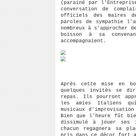
(parainé par l'Entrepris
conversation de compla
officiels des maires d
paroles de sympathie l’
nombreux à s’approcher d
boisson à sa convena
accompagna
ient.
Après cette mise en bo
quelques invités se di
repas. Ils pourront app
les amies Italiens qu
musicaux d’improvisation
Bien que l’heure fût bi
dissimulé à jouer ses i
chacun regagnera sa pla
pris dans ce décor fort 