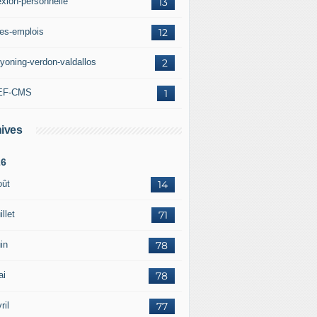
exion-personnelle
13
res-emplois
12
yoning-verdon-valdallos
2
EF-CMS
1
ives
26
oût
14
illet
71
in
78
ai
78
ril
77