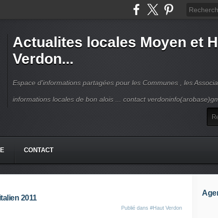
Actualites locales Moyen et 
Verdon...
Espace d'informations partagées pour les Communes , les Associat
informations locales de bon alois ... contact verdoninfo(arobase)g
HE
CONTACT
Age
talien 2011
Publié dans
#Haut Verdon