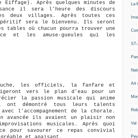
e Eiffage)
. Après quelques minutes de
La-
isance il sera l’heure des discours
es deux villages. Après toutes ces
Ima
apéritif sera le bienvenu. Ils seront
es tables où chacun pourra trouver une
Com
nce et les amuse-gueules qui les
ST-
Par
Nat
Art 
uche, les officiels, la fanfare et
rigeront vers le plan d’eau pour un
Mor
récier la passion musicale qui anime
i ont démontré tous leurs talents
Rob
 avec l’accompagnement de la chorale.
en avancée ils avaient un plaisir non
Val
mprovisations musicales. Après quoi
ce pour savourer ce repas convivial
Pey
agréable et apaisant.