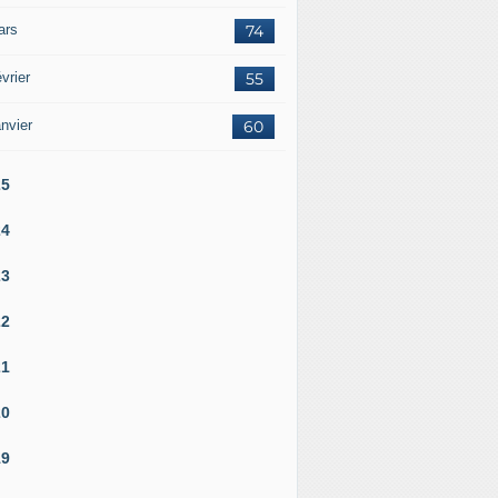
ars
74
vrier
55
nvier
60
25
24
23
22
21
20
19