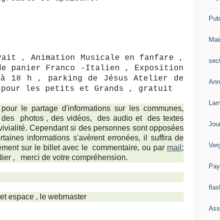
Publ
Mai
ait , Animation Musicale en fanfare ,
sec
de panier Franco -Italien , Exposition
 à 18 h , parking de Jésus Atelier de
Ann
 pour les petits et Grands , gratuit
Lam
 pour le partage d'informations sur les communes,
ts, des photos , des vidéos, des audio et des textes
Jou
nvivialité. Cependant si des personnes sont opposées
taines informations s'avèrent erronées, il suffira de
Ver
tement sur le billet avec le commentaire, ou par
mail
;
dier ,
merci de votre compréhension.
Pay
flas
cet espace , le webmaster
Ass