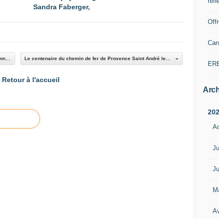
refl
Sandra Faberger,
Off
Can
Moriez Musique sur l’aire récréative de l’ancienne École, le reportage
Le centenaire du chemin de fer de Provence Saint André les Alpes et Thorame Haute
ER
Retour à l'accueil
Arch
20
A
Ju
Ju
M
Av