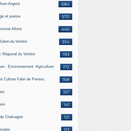
Mure-Argens
684
ge et poésie
570
mune Allons
440
Julien-du-Verdon
354
c Régional du Verdon
193
ure - Environnement -Agriculture
172
et Culture Fabri de Peiresc
168
iez
157
ion
141
 de Chalvagne
121
roules
113