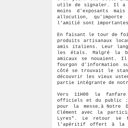
utile de signaler. Il a
moins d’exposants mai
allocution, qu’importe
l'amitié sont importante
En faisant le tour de fo
produits artisanaux loc
amis italiens. Leur lan
les étals. Malgré la b
amicaux se nouaient. Il
fourgon d’information s
côté se trouvait le sta
découvrir les vieux uste
partie intégrante de not
Vers 11H00 la fanfare
officiels et du public 
pour la messe,à
Notre 
Clément avec la partic
Lyres"
. Le retour se 
l'
apéritif offert à la 