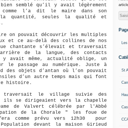
 bien semblé qu’il y avait légèrement
articl
s comme l’a dit le maire dans son
 la quantité, seules la qualité et
s.
Pag
ire on pouvait découvrir les multiples
aux et ce au-delà des collines de nos
Les
gue chantante s’élevait et traversait
arrière de la langue, des contacts
Caté
 y avait même, actualité oblige, un
ur le passage au numérique. Juste à
St A
nd des objets d’antan où l’on pouvait
nsiles d’un autre temps mais qui font
Can
re histoire.
 traversait le village suivie des
Hau
; ils se dirigeaient vers la chapelle
Dame de Valvert célébrée par l'Abbé
Cas
ipation de la Chorale " les foue de
fera comme prévu vers 12h30 pour
CC
Population devant la maison Girieud