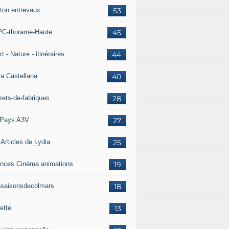
ton entrevaux
53
C-thorame-Haute
45
t - Nature - itinéraires
44
ra Castellana
40
rets-de-fabriques
28
Pays A3V
27
 Articles de Lydia
25
nces Cinéma animations
19
5saisonsdecolmars
18
ette
13