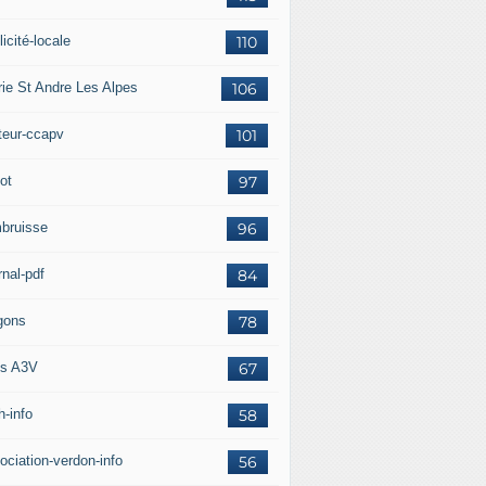
icité-locale
110
rie St Andre Les Alpes
106
teur-ccapv
101
ot
97
bruisse
96
rnal-pdf
84
gons
78
s A3V
67
h-info
58
ociation-verdon-info
56