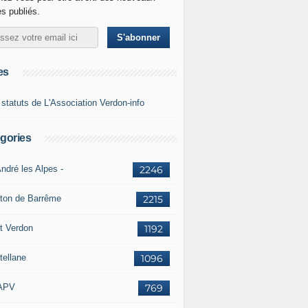
es publiés.
es
 statuts de L'Association Verdon-info
gories
ndré les Alpes -
2246
ton de Barrême
2215
t Verdon
1192
tellane
1096
APV
769