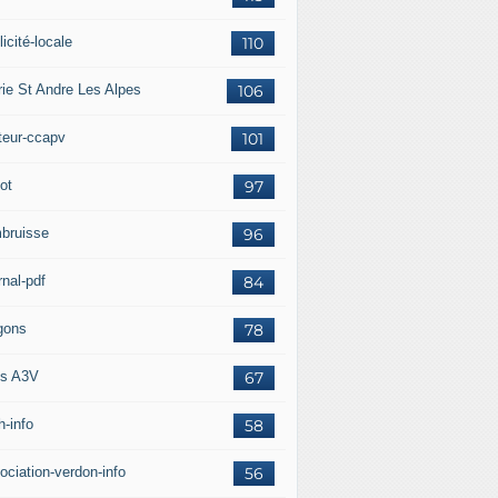
icité-locale
110
rie St Andre Les Alpes
106
teur-ccapv
101
ot
97
bruisse
96
rnal-pdf
84
gons
78
s A3V
67
h-info
58
ociation-verdon-info
56