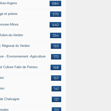
Mure-Argens
684
ge et poésie
570
mune Allons
440
Julien-du-Verdon
354
c Régional du Verdon
193
ure - Environnement -Agriculture
172
et Culture Fabri de Peiresc
168
iez
157
ion
141
 de Chalvagne
121
roules
113