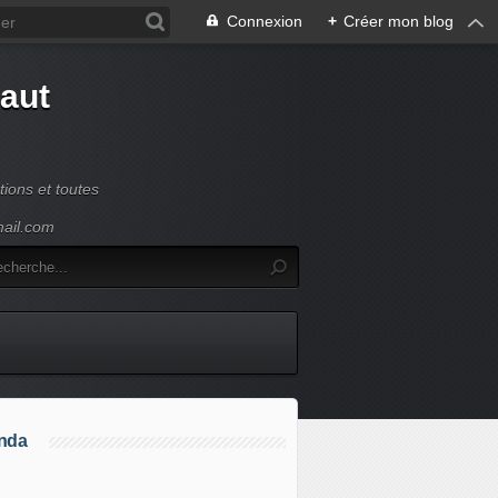
Connexion
+
Créer mon blog
Haut
ions et toutes
mail.com
nda