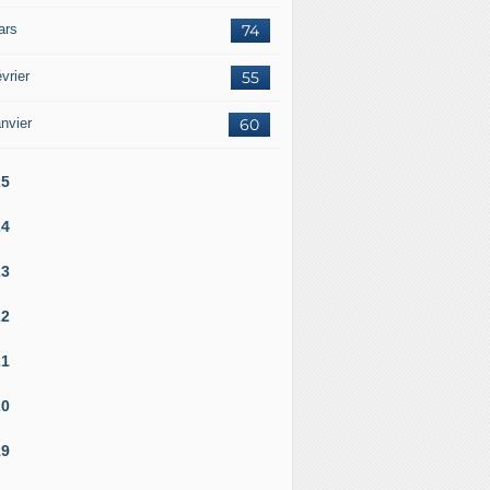
ars
74
vrier
55
nvier
60
25
24
23
22
21
20
19