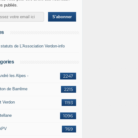
es publiés.
es
 statuts de L'Association Verdon-info
gories
ndré les Alpes -
2247
ton de Barrême
2215
t Verdon
1193
tellane
1096
APV
769