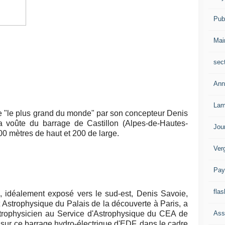
Publ
Mai
sec
Ann
Lam
 "le plus grand du monde" par son concepteur Denis
la voûte du barrage de Castillon (Alpes-de-Hautes-
Jou
0 mètres de haut et 200 de large.
Ver
Pay
flas
, idéalement exposé vers le sud-est, Denis Savoie,
 Astrophysique du Palais de la découverte à Paris, a
Ass
trophysicien au Service d'Astrophysique du CEA de
 sur ce barrage hydro-électrique d'EDF, dans le cadre