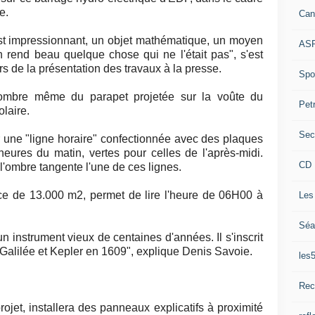
e.
Can
st impressionnant, un objet mathématique, un moyen
ASP
n rend beau quelque chose qui ne l'était pas", s'est
s de la présentation des travaux à la presse.
Spor
l'ombre même du parapet projetée sur la voûte du
Pet
olaire.
Sec
 une "ligne horaire" confectionnée avec des plaques
heures du matin, vertes pour celles de l'après-midi.
CD 
l'ombre tangente l'une de ces lignes.
ace de 13.000 m2, permet de lire l'heure de 06H00 à
Les
Séa
 instrument vieux de centaines d'années. Il s'inscrit
Galilée et Kepler en 1609", explique Denis Savoie.
les
Rec
projet, installera des panneaux explicatifs à proximité