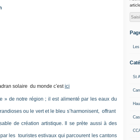
articl
n
Pag
Les
Caté
St A
cadran solaire du monde c'est
ici
Can
 » de notre région ; il est alimenté par les eaux du
Hau
randioses ou le vert et le bleu s’harmonisent, offrant
Cas
able de création artistique. Il se prète aussi à des
CC
 par les touristes estivaux qui parcourent les cantons