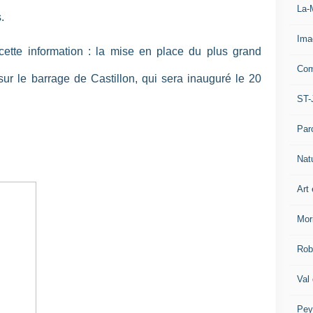
La-
s.
Ima
ette information : la mise en place du plus grand
Com
sur le barrage de Castillon, qui sera inauguré le 20
ST-
Par
Nat
Art 
Mor
Rob
Val
Pey