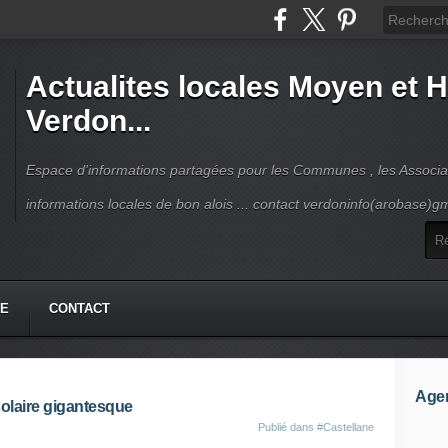
Actualites locales Moyen et 
Verdon...
Espace d'informations partagées pour les Communes , les Associat
informations locales de bon alois ... contact verdoninfo(arobase)g
HE
CONTACT
Age
solaire gigantesque
Publié dans
#Castellane