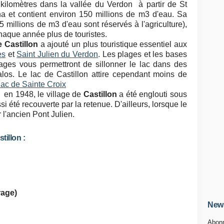
 kilomètres dans la vallée du Verdon à partir de St
a et contient environ 150 millions de m3 d'eau. Sa
85 millions de m3 d'eau sont réservés à l'agriculture),
chaque année plus de touristes.
e Castillon
a ajouté un plus touristique essentiel aux
es
et
Saint Julien du Verdon
. Les plages et les bases
lages vous permettront de sillonner le lac dans des
os. Le lac de Castillon attire cependant moins de
lac de Sainte Croix
e
en 1948, le village de
Castillon
a été englouti sous
i été recouverte par la retenue. D'ailleurs, lorsque le
 l'ancien Pont Julien.
tillon :
rage)
News
Abonn