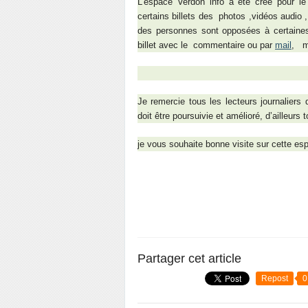
L'espace Verdon info a été créé pour le
certains billets des photos ,vidéos audio ,
des personnes sont opposées à certaines p
billet avec le commentaire ou par
mail
,
m
Je remercie tous les lecteurs journaliers
doit être
poursuivie
et
amélioré, d’ailleurs 
je vous souhaite bonne visite sur cette es
Partager cet article
Repost
0