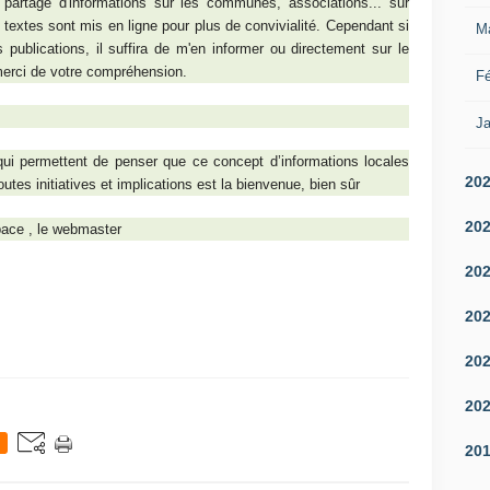
 partage d'informations sur les communes, associations... sur
 textes sont mis en ligne pour plus de convivialité. Cependant si
M
ublications, il suffira de m'en informer ou directement sur le
erci de votre compréhension.
Fé
Ja
 qui permettent de penser que ce concept d’informations locales
20
toutes initiatives et implications est la bienvenue, bien sûr
20
pace , le webmaster
20
20
20
20
20