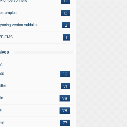
exion-personnelle
13
res-emplois
12
yoning-verdon-valdallos
2
EF-CMS
1
ives
26
oût
16
illet
71
in
78
ai
78
ril
77