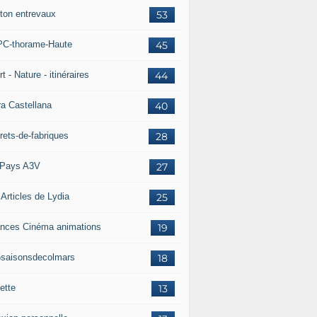
ton entrevaux
53
C-thorame-Haute
45
t - Nature - itinéraires
44
ra Castellana
40
rets-de-fabriques
28
Pays A3V
27
 Articles de Lydia
25
nces Cinéma animations
19
5saisonsdecolmars
18
ette
13