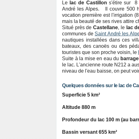
Le
lac de Castillon
s'étire sur 8
André les Alpes. Il couvre 500 h
vocation première est l'irrigation (
mais la beauté de ses rives attire 
Situé près de
Castellane
, le
lac d
communes de
Saint André les Alp
nautiques installées dans ces vil
bateaux, des canoës ou des pédal
touristes que son proche voisin, le
Suite à la mise en eau du
barrag
le lac. L'ancienne route N212 a auss
niveau de l'eau baisse, on peut voir
Quelques données sur le lac de Cas
Superficie 5 km²
Altitude 880 m
Profondeur du lac 100 m (au bar
Bassin versant 655 km²