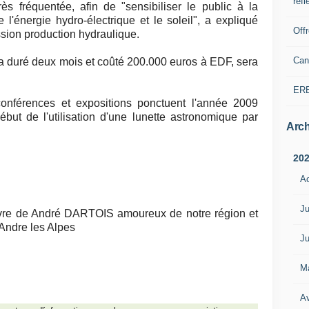
refl
ès fréquentée, afin de "sensibiliser le public à la
 l'énergie hydro-électrique et le soleil", a expliqué
Off
ssion production hydraulique.
Can
ra duré deux mois et coûté 200.000 euros à EDF, sera
ER
onférences et expositions ponctuent l'année 2009
ut de l'utilisation d'une lunette astronomique par
Arch
20
A
Ju
l’œuvre de André DARTOIS amoureux de notre région et
 Andre les Alpes
Ju
M
Av