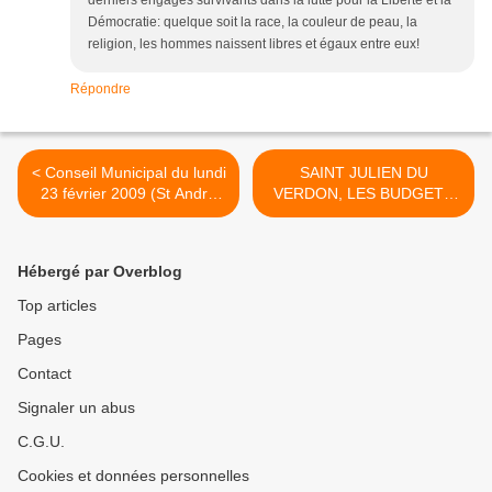
derniers engagés survivants dans la lutte pour la Liberté et la
Démocratie: quelque soit la race, la couleur de peau, la
religion, les hommes naissent libres et égaux entre eux!
Répondre
< Conseil Municipal du lundi
SAINT JULIEN DU
23 février 2009 (St Andre
VERDON, LES BUDGETS
les Alpes)
2009 >
Hébergé par Overblog
Top articles
Pages
Contact
Signaler un abus
C.G.U.
Cookies et données personnelles