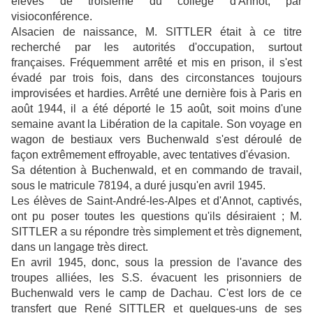
élèves de troisième du collège d'Annot, par
visioconférence.
Alsacien de naissance, M. SITTLER était à ce titre
recherché par les autorités d'occupation, surtout
françaises. Fréquemment arrêté et mis en prison, il s'est
évadé par trois fois, dans des circonstances toujours
improvisées et hardies. Arrêté une dernière fois à Paris en
août 1944, il a été déporté le 15 août, soit moins d'une
semaine avant la Libération de la capitale. Son voyage en
wagon de bestiaux vers Buchenwald s'est déroulé de
façon extrêmement effroyable, avec tentatives d'évasion.
Sa détention à Buchenwald, et en commando de travail,
sous le matricule 78194, a duré jusqu'en avril 1945.
Les élèves de Saint-André-les-Alpes et d'Annot, captivés,
ont pu poser toutes les questions qu'ils désiraient ; M.
SITTLER a su répondre très simplement et très dignement,
dans un langage très direct.
En avril 1945, donc, sous la pression de l'avance des
troupes alliées, les S.S. évacuent les prisonniers de
Buchenwald vers le camp de Dachau. C'est lors de ce
transfert que René SITTLER et quelques-uns de ses