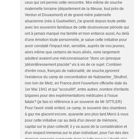
ceux qui ont permis cette rencontre. Moi-même de souche
maternelle lorraine (département de la Meuse, tout près de
Verdun et Douaumont) et de grand-mère paternelle
alsacienne (née à Guebwiller), j'ai grandi depuis toute petite
avec les souvenirs familiaux de cette douloureuse période qui
ont à jamais marqué ma famille et mon enfance aussi; Au delà
d'une émotion toute personnelle, je salue cette initiative pour
avoir constaté l'impact réel, sensible, auprès de nos jeunes,
alors même que certains de leurs aînés, voire largement
adultes! avaient une méconnaissance "donc un (presque
)désintêressement placide" vis à vis de ce sujet. Combien
d'entre nous, français de nationalité, de souche,ignorent
l'existence du camp de concentration de Natzweiler_Struthof,
non loin de Metz, en France,dont l'ouverture officielle date du
1er Mai 1941 et qui "acceuillit", entre autres ,nombre d'enfants
tziganes pour des expérimentations médicales à l'issue
fatale? (je fais ici référence à un souvenir de Mr SITTLER)
Pour l'avoir visité enfant, ce camp, le souvenir des chambres
à gaz me glacent encore, quarante ans plus tard.Merci à vous
pour cette initiative car au delà d'un devoir de mémoire,
capital sur le plan collectif, il y va aussi de la considération et
d'un respect immense,sur le plan individuel, pour l'un des des