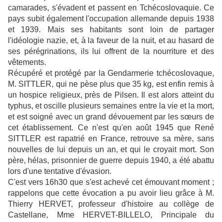
camarades, s'évadent et passent en Tchécoslovaquie. Ce
pays subit également l'occupation allemande depuis 1938
et 1939. Mais ses habitants sont loin de partager
l'idéologie nazie, et, à la faveur de la nuit, et au hasard de
ses pérégrinations, ils lui offrent de la nourriture et des
vêtements.
Récupéré et protégé par la Gendarmerie tchécoslovaque,
M. SITTLER, qui ne pèse plus que 35 kg, est enfin remis à
un hospice religieux, près de Pilsen. Il est alors atteint du
typhus, et oscille plusieurs semaines entre la vie et la mort,
et est soigné avec un grand dévouement par les sœurs de
cet établissement. Ce n'est qu'en août 1945 que René
SITTLER est rapatrié en France, retrouve sa mère, sans
nouvelles de lui depuis un an, et qui le croyait mort. Son
père, hélas, prisonnier de guerre depuis 1940, a été abattu
lors d'une tentative d'évasion.
C'est vers 16h30 que s'est achevé cet émouvant moment ;
rappelons que cette évocation a pu avoir lieu grâce à M.
Thierry HERVET, professeur d'histoire au collège de
Castellane, Mme HERVET-BILLELO, Principale du