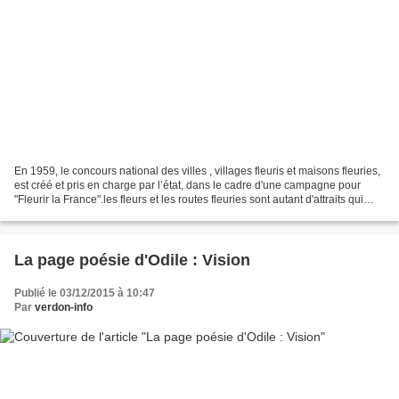
En 1959, le concours national des villes , villages fleuris et maisons fleuries,
est créé et pris en charge par l’état, dans le cadre d'une campagne pour
"Fleurir la France".les fleurs et les routes fleuries sont autant d'attraits qui
séduisent les touristes...
La page poésie d'Odile : Vision
Publié le 03/12/2015 à 10:47
Par
verdon-info