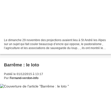
Le dimanche 29 novembre des projections avaient lieu à St André les Alpes
sur un sujet qui fait couler beaucoup d’encre qui oppose, le pastoralisme ,
l’agriculture et les associations de sauvegarde du loup... , ils ont montré les
bilans des attaques ,...
Barrême : le loto
Publié le 01/12/2015 à 13:17
Par
Fernand-verdon-info