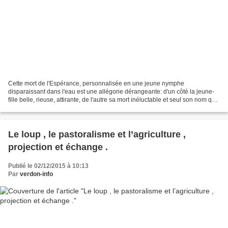
Cette mort de l'Espérance, personnalisée en une jeune nymphe
disparaissant dans l'eau est une allégorie dérangeante: d'un côté la jeune-
fille belle, rieuse, attirante, de l'autre sa mort inéluctable et seul son nom qui
demeure...Cette opposition marque...
Le loup , le pastoralisme et l’agriculture ,
projection et échange .
Publié le 02/12/2015 à 10:13
Par
verdon-info